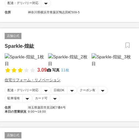
配達・デリバリー対応
住所
神奈川県横浜市青葉区鴨志田町509-5
店舗公式
Sparkle-煌紘
3.09
写真
11枚
住宅リフォーム・リノベーション
配達・デリバリー対応
日祝OK
クーポン有
駐車場有
カード可
住所
埼玉県蓮田市見沼町7番6号
本日の営業状況
9:00〜18:00
店舗公式