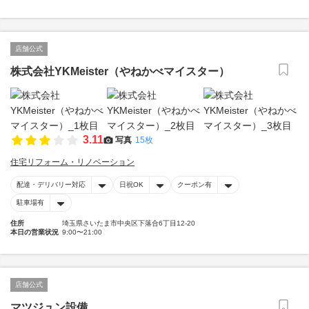
店舗公式
株式会社YKMeister（やねかべマイスター）
3.11
写真
15枚
住宅リフォーム・リノベーション
配達・デリバリー対応
日祝OK
クーポン有
駐車場有
住所
埼玉県さいたま市中央区下落合6丁目12-20
本日の営業状況
9:00〜21:00
店舗公式
マツジュン設備