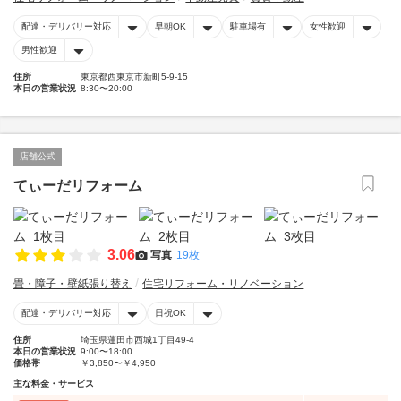
配達・デリバリー対応
早朝OK
駐車場有
女性歓迎
男性歓迎
住所
東京都西東京市新町5-9-15
本日の営業状況
8:30〜20:00
店舗公式
てぃーだリフォーム
3.06
写真
19枚
畳・障子・壁紙張り替え
住宅リフォーム・リノベーション
配達・デリバリー対応
日祝OK
住所
埼玉県蓮田市西城1丁目49-4
本日の営業状況
9:00〜18:00
価格帯
￥3,850〜￥4,950
主な料金・サービス