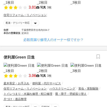
3.01
写真
3枚
住宅リフォーム・リノベーション
配達・デリバリー対応
住所
千葉県野田市古布内334-7
本日の営業状況
定休日
必殺雨漏り修理人のオーナー様ですか？
便利屋Green 日進
3.06
写真
3枚
庭木剪定・お手入れ
便利屋・代行サービス
住宅リフォーム・リノベーション
ハウスクリーニング
害虫・害獣駆除
トイレつまり・水漏れ修理・蛇口修理
畳・障子・壁紙張り替え
片づけ・遺品整理
配達・デリバリー対応
日祝OK