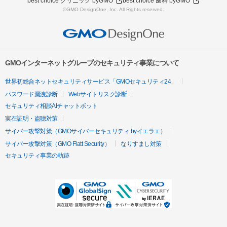
best choice クリニック byGMO
best choice 歯科 byGMO
©GMO DesignOne, Inc. All Rights reserved.
GMOインターネットグループのセキュリティ事業について
世界初総合ネットセキュリティサービス「GMOセキュリティ24」
パスワード漏洩診断
Webサイトリスク診断
セキュリティ相談AIチャットボット
実在証明・盗聴対策
サイバー攻撃対策（GMOサイバーセキュリティ byイエラエ）
サイバー攻撃対策（GMO Flatt Security）
なりすまし対策
セキュリティ事業の軌跡