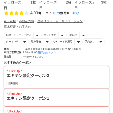
4.03
口コミ
10件
写真
318枚
花・花屋
不動産売買
住宅リフォーム・リノベーション
庭木剪定・お手入れ
配達・デリバリー対応
ネット予約
日祝OK
クーポン有
駐車場有
QRコード決済可
予約あり
住所
千葉県千葉市花見川区幕張本郷6丁目21番15-102号
本日の営業状況
9:30〜19:00
予約空きあり
価格帯
￥410〜￥11,000
おすすめのクーポン
PickUp
エキテン限定クーポン2
新規限定
PickUp
エキテン限定クーポン1
PickUp