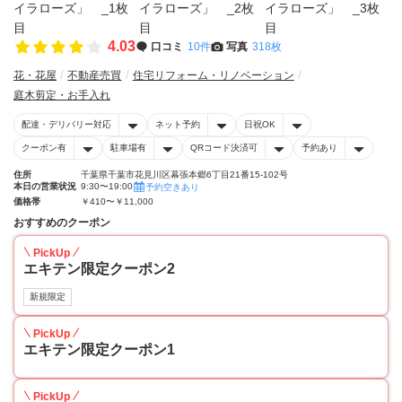
4.03
口コミ
10件
写真
318枚
花・花屋
不動産売買
住宅リフォーム・リノベーション
庭木剪定・お手入れ
配達・デリバリー対応
ネット予約
日祝OK
クーポン有
駐車場有
QRコード決済可
予約あり
住所
千葉県千葉市花見川区幕張本郷6丁目21番15-102号
本日の営業状況
9:30〜19:00
予約空きあり
価格帯
￥410〜￥11,000
おすすめのクーポン
PickUp
エキテン限定クーポン2
新規限定
PickUp
エキテン限定クーポン1
PickUp