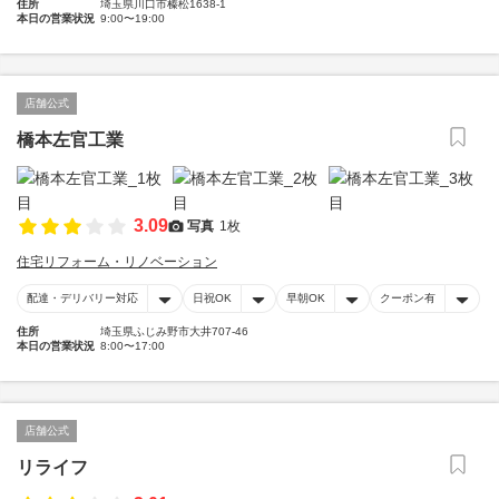
住所
埼玉県川口市榛松1638-1
本日の営業状況
9:00〜19:00
店舗公式
橋本左官工業
3.09
写真
1枚
住宅リフォーム・リノベーション
配達・デリバリー対応
日祝OK
早朝OK
クーポン有
住所
埼玉県ふじみ野市大井707-46
本日の営業状況
8:00〜17:00
店舗公式
リライフ