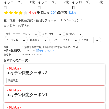
4.03
口コミ
10件
写真
318枚
花・花屋
不動産売買
住宅リフォーム・リノベーション
庭木剪定・お手入れ
配達・デリバリー対応
ネット予約
日祝OK
クーポン有
駐車場有
QRコード決済可
予約あり
住所
千葉県千葉市花見川区幕張本郷6丁目21番15-102号
本日の営業状況
9:30〜19:00
予約空きあり
価格帯
￥410〜￥11,000
おすすめのクーポン
PickUp
エキテン限定クーポン2
新規限定
PickUp
エキテン限定クーポン1
PickUp