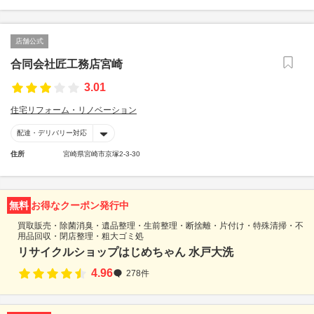
店舗公式
合同会社匠工務店宮崎
3.01
住宅リフォーム・リノベーション
配達・デリバリー対応
住所
宮崎県宮崎市京塚2-3-30
無料
お得なクーポン発行中
買取販売・除菌消臭・遺品整理・生前整理・断捨離・片付け・特殊清掃・不
用品回収・閉店整理・粗大ゴミ処
リサイクルショップはじめちゃん 水戸大洗
4.96
278件