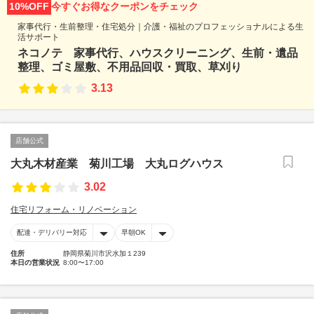
10%OFF
今すぐお得なクーポンをチェック
家事代行・生前整理・住宅処分｜介護・福祉のプロフェッショナルによる生
活サポート
ネコノテ 家事代行、ハウスクリーニング、生前・遺品
整理、ゴミ屋敷、不用品回収・買取、草刈り
3.13
店舗公式
大丸木材産業 菊川工場 大丸ログハウス
3.02
住宅リフォーム・リノベーション
配達・デリバリー対応
早朝OK
住所
静岡県菊川市沢水加１239
本日の営業状況
8:00〜17:00