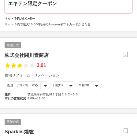
エキテン限定クーポン
ネット予約カレンダー
ネット予約で最大10,000円分のAmazonギフトカードが当たる！
店舗公式
株式会社関川畳商店
3.01
住宅リフォーム・リノベーション
配達・デリバリー対応
日祝OK
早朝OK
住所
茨城県水戸市見和２丁目２３２−５３
本日の営業状況
8:00〜18:00
店舗公式
Sparkle-煌紘