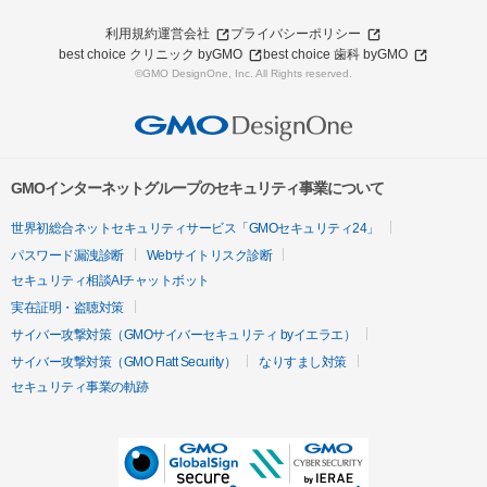
利用規約
運営会社
プライバシーポリシー
best choice クリニック byGMO
best choice 歯科 byGMO
©GMO DesignOne, Inc. All Rights reserved.
GMOインターネットグループのセキュリティ事業について
世界初総合ネットセキュリティサービス「GMOセキュリティ24」
パスワード漏洩診断
Webサイトリスク診断
セキュリティ相談AIチャットボット
実在証明・盗聴対策
サイバー攻撃対策（GMOサイバーセキュリティ byイエラエ）
サイバー攻撃対策（GMO Flatt Security）
なりすまし対策
セキュリティ事業の軌跡