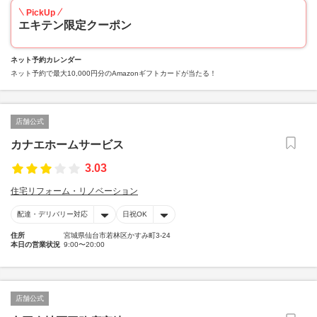
PickUp
エキテン限定クーポン
ネット予約カレンダー
ネット予約で最大10,000円分のAmazonギフトカードが当たる！
店舗公式
カナエホームサービス
3.03
住宅リフォーム・リノベーション
配達・デリバリー対応
日祝OK
住所
宮城県仙台市若林区かすみ町3-24
本日の営業状況
9:00〜20:00
店舗公式