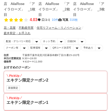
4.03
口コミ
10件
写真
318枚
花・花屋
不動産売買
住宅リフォーム・リノベーション
庭木剪定・お手入れ
配達・デリバリー対応
ネット予約
日祝OK
クーポン有
駐車場有
QRコード決済可
予約あり
住所
千葉県千葉市花見川区幕張本郷6丁目21番15-102号
本日の営業状況
9:30〜19:00
価格帯
￥410〜￥11,000
おすすめのクーポン
PickUp
エキテン限定クーポン2
新規限定
PickUp
エキテン限定クーポン1