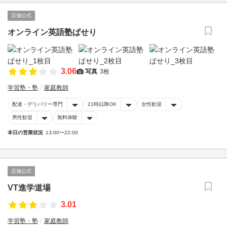
店舗公式
オンライン英語塾ぱせり
3.06
写真
3枚
学習塾・塾
家庭教師
配達・デリバリー専門
21時以降OK
女性歓迎
男性歓迎
無料体験
本日の営業状況
13:00〜22:00
店舗公式
VT進学道場
3.01
学習塾・塾
家庭教師