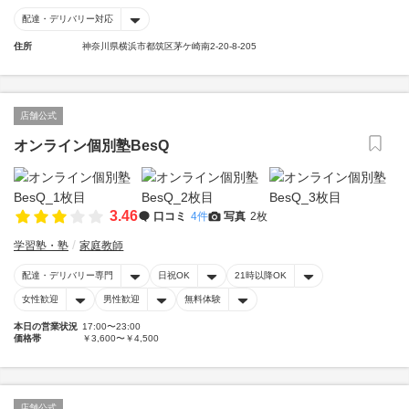
配達・デリバリー対応
住所
神奈川県横浜市都筑区茅ケ崎南2-20-8-205
店舗公式
オンライン個別塾BesQ
3.46
口コミ
4件
写真
2枚
学習塾・塾
家庭教師
配達・デリバリー専門
日祝OK
21時以降OK
女性歓迎
男性歓迎
無料体験
本日の営業状況
17:00〜23:00
価格帯
￥3,600〜￥4,500
店舗公式