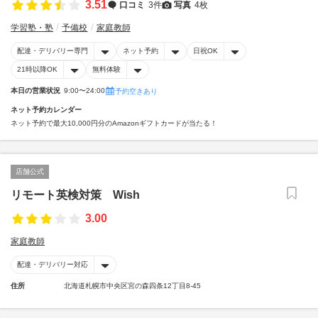
3.51
口コミ
3件
写真
4枚
学習塾・塾
予備校
家庭教師
配達・デリバリー専門
ネット予約
日祝OK
21時以降OK
無料体験
本日の営業状況
9:00〜24:00
予約空きあり
ネット予約カレンダー
ネット予約で最大10,000円分のAmazonギフトカードが当たる！
店舗公式
リモート英検対策 Wish
3.00
家庭教師
配達・デリバリー対応
住所
北海道札幌市中央区宮の森四条12丁目8-45