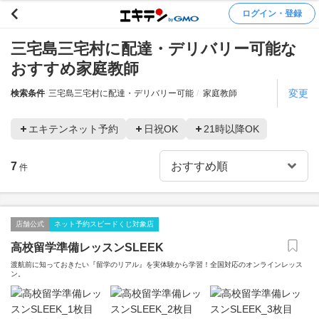
ログイン・登録
三宅島三宅村に配達・デリバリー可能な
おすすめ家庭教師
変更
検索条件
三宅島三宅村に配達・デリバリー可能
家庭教師
エキテンネット予約
日祝OK
21時以降OK
7
件
店舗公式
ネット予約スピードくじ対象店
高校留学準備レッスンSLEEK
渡航前に知っておきたい『留学のリアル』を実体験から学習！全国対応のオンラインレッス
ン。