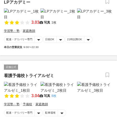
LPアカデミー
3.03
写真
1枚
学習塾・塾
家庭教師
配達・デリバリー専門
日祝OK
21時以降OK
本日の営業状況
9:00〜22:30
店舗公式
看護予備校トライアルゼミ
3.04
写真
8枚
学習塾・塾
予備校
家庭教師
配達・デリバリー専門
駐車場有