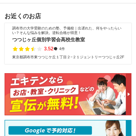
お近くのお店
調布市の大学受験のための塾、予備校｜出遅れた、何をやったらい
い？そんな悩みを解決。逆転合格が得意！
つつじヶ丘個別学習会高校生教室
3.52
4件
東京都調布市東つつじケ丘１丁目２−２１ジェントリーつつじヶ丘2F