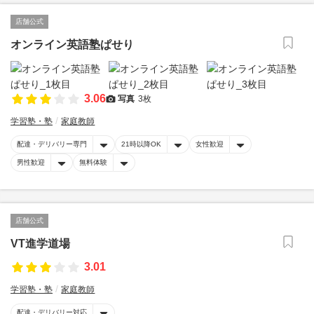
店舗公式
オンライン英語塾ぱせり
3.06
写真
3枚
学習塾・塾
家庭教師
配達・デリバリー専門
21時以降OK
女性歓迎
男性歓迎
無料体験
店舗公式
VT進学道場
3.01
学習塾・塾
家庭教師
配達・デリバリー対応