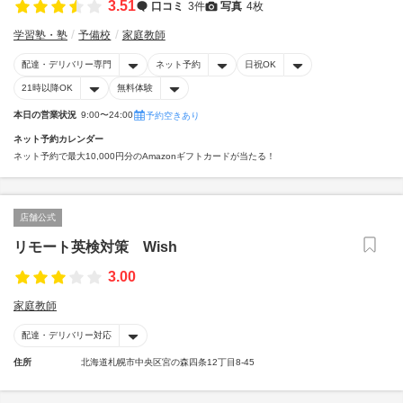
3.51
口コミ
3件
写真
4枚
学習塾・塾
予備校
家庭教師
配達・デリバリー専門
ネット予約
日祝OK
21時以降OK
無料体験
本日の営業状況
9:00〜24:00
予約空きあり
ネット予約カレンダー
ネット予約で最大10,000円分のAmazonギフトカードが当たる！
店舗公式
リモート英検対策 Wish
3.00
家庭教師
配達・デリバリー対応
住所
北海道札幌市中央区宮の森四条12丁目8-45