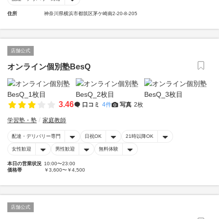
住所
神奈川県横浜市都筑区茅ケ崎南2-20-8-205
店舗公式
オンライン個別塾BesQ
3.46
口コミ
4件
写真
2枚
学習塾・塾
家庭教師
配達・デリバリー専門
日祝OK
21時以降OK
女性歓迎
男性歓迎
無料体験
本日の営業状況
10:00〜23:00
価格帯
￥3,600〜￥4,500
店舗公式