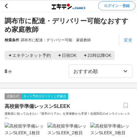
ログイン・登録
調布市に配達・デリバリー可能なおすす
め家庭教師
変更
検索条件
調布市に配達・デリバリー可能
家庭教師
エキテンネット予約
日祝OK
21時以降OK
8
件
店舗公式
ネット予約スピードくじ対象店
高校留学準備レッスンSLEEK
渡航前に知っておきたい『留学のリアル』を実体験から学習！全国対応のオンラインレッス
ン。