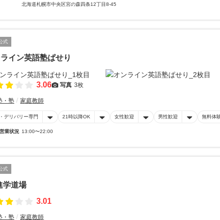
北海道札幌市中央区宮の森四条12丁目8-45
公式
ンライン英語塾ぱせり
3.06
写真
3枚
塾・塾
家庭教師
・デリバリー専門
21時以降OK
女性歓迎
男性歓迎
無料体
営業状況
13:00〜22:00
公式
進学道場
3.01
塾・塾
家庭教師