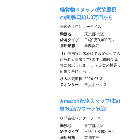
軽貨物スタッフ/意欲重視
の採用/日給1.8万円から
株式会社ワンダーライズ
勤務地
東京都 北区
給与タイプ
日給1万8,000円～
雇用形態
業務委託
【仕事内容】未経験でも安心して始
められる環境です/ まずは面接で気
軽にお話ししましょう 充実の横乗り
研修で基礎から…
求人の更新日
2026-07-31
スポンサー
求人ボックス
Amazon配達スタッフ/未経
験歓迎/Wワーク歓迎
株式会社ワンダーライズ
勤務地
東京都 北区
給与タイプ
日給1万8,000円～
雇用形態
業務委託