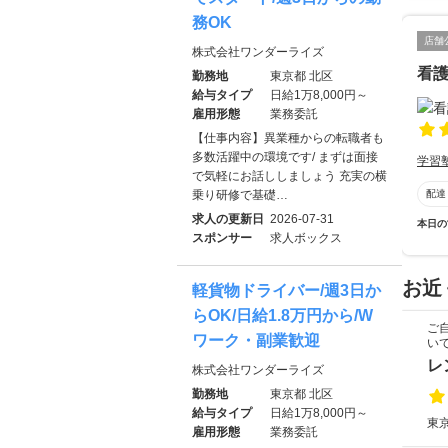
務OK
店舗
株式会社ワンダーライズ
看
勤務地
東京都 北区
給与タイプ
日給1万8,000円～
雇用形態
業務委託
【仕事内容】異業種からの転職者も
多数活躍中の環境です/ まずは面接
学習
で気軽にお話ししましょう 充実の横
配達
乗り研修で基礎…
求人の更新日
2026-07-31
本日の
スポンサー
求人ボックス
お近
軽貨物ドライバー/週3日か
らOK/日給1.8万円から/W
ご
ワーク・副業歓迎
い
レ
株式会社ワンダーライズ
勤務地
東京都 北区
給与タイプ
日給1万8,000円～
東京
雇用形態
業務委託