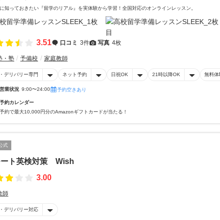
に知っておきたい『留学のリアル』を実体験から学習！全国対応のオンラインレッスン。
3.51
口コミ
3件
写真
4枚
塾・塾
予備校
家庭教師
・デリバリー専門
ネット予約
日祝OK
21時以降OK
無料体
営業状況
9:00〜24:00
予約空きあり
予約カレンダー
予約で最大10,000円分のAmazonギフトカードが当たる！
公式
ート英検対策 Wish
3.00
教師
・デリバリー対応