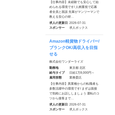
【仕事内容】未経験でも安心して始
められる環境です/ 人柄重視で応募
者全員と面談 先輩がマンツーマンで
教える安心の研…
求人の更新日
2026-07-31
スポンサー
求人ボックス
Amazon軽貨物ドライバー/
ブランクOK/高収入を目指
せる
株式会社ワンダーライズ
勤務地
東京都 北区
給与タイプ
日給1万8,000円～
雇用形態
業務委託
【仕事内容】異業種からの転職者も
多数活躍中の環境です/ まずは面接
で気軽にお話ししましょう 運転のコ
ツから接客まで…
求人の更新日
2026-07-31
スポンサー
求人ボックス