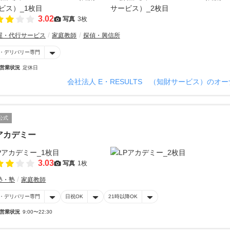
3.02
写真
3枚
屋・代行サービス
家庭教師
探偵・興信所
・デリバリー専門
営業状況
定休日
会社法人 E・RESULTS （知財サービス）のオ
公式
アカデミー
3.03
写真
1枚
塾・塾
家庭教師
・デリバリー専門
日祝OK
21時以降OK
営業状況
9:00〜22:30