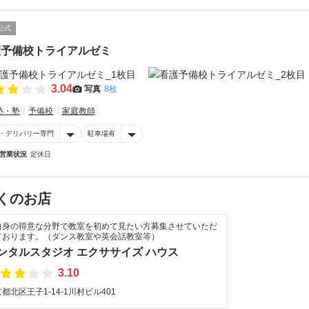
公式
護予備校トライアルゼミ
3.04
写真
8枚
塾・塾
予備校
家庭教師
・デリバリー専門
駐車場有
営業状況
定休日
くのお店
自身の得意な分野で教室を初めて見たい方募集させていただ
ております。（ダンス教室や英会話教室等）
ンタルスタジオ エクササイズ ハウス
3.10
都北区王子1-14-1川村ビル401