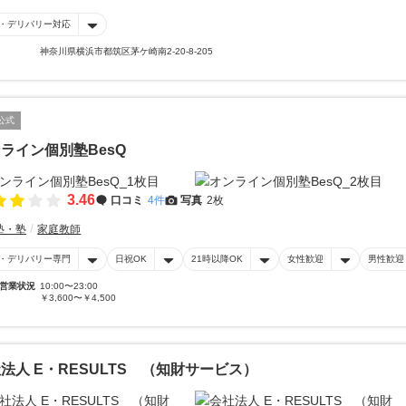
・デリバリー対応
神奈川県横浜市都筑区茅ケ崎南2-20-8-205
公式
ライン個別塾BesQ
3.46
口コミ
4件
写真
2枚
塾・塾
家庭教師
・デリバリー専門
日祝OK
21時以降OK
女性歓迎
男性歓迎
営業状況
10:00〜23:00
￥3,600〜￥4,500
法人 E・RESULTS （知財サービス）