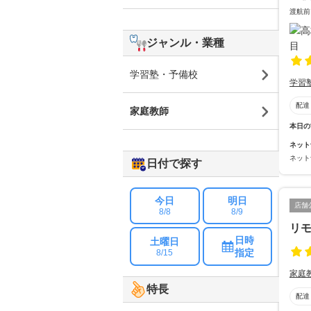
渡航前
ジャンル・業種
学習塾・予備校
学習
配達
家庭教師
本日の
ネット
ネット
日付で探す
今日
明日
店舗
8/8
8/9
リモ
日時
土曜日
指定
8/15
家庭
特長
配達