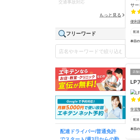
交通事故対応
もっと見る
便利
配達
フリーワード
本日の
店舗
LP
学習
配達
本日の
配達ドライバー/普通免許
でスタート/週3日からの勤