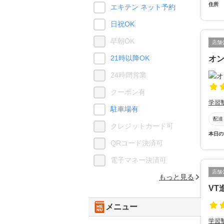
住所
エキテン ネット予約
日祝OK
早朝OK
店舗
21時以降OK
オ
24時間営業
クーポン有
学習
駐車場有
配達
クレジットカード可
本日の
QRコード決済可
電子マネー決済可
店舗
もっと見る
VT
メニュー
学習