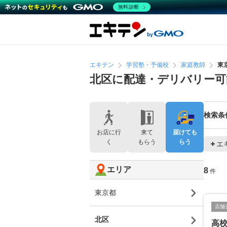
無料診断
エキテン
学習塾・予備校
家庭教師
東
北区に配達・デリバリー可
検索条
お店に行
来て
届けても
く
もらう
らう
エ
エリア
8
件
東京都
店舗
北区
高校