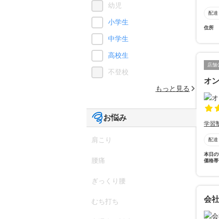
幼児
配達
小学生
住所
中学生
高校生
店舗
不登校
オン
もっと見る
お悩み
学習
肩こり
配達
本日の
腰痛
価格帯
ぎっくり腰
会社
むち打ち