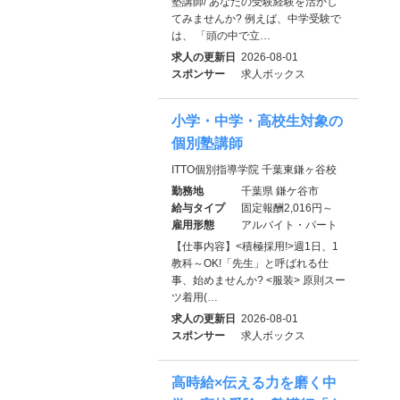
塾講師/ あなたの受験経験を活かし
てみませんか? 例えば、中学受験で
は、 「頭の中で立…
求人の更新日
2026-08-01
スポンサー
求人ボックス
小学・中学・高校生対象の
個別塾講師
ITTO個別指導学院 千葉東鎌ヶ谷校
勤務地
千葉県 鎌ケ谷市
給与タイプ
固定報酬2,016円～
雇用形態
アルバイト・パート
【仕事内容】<積極採用!>週1日、1
教科～OK!「先生」と呼ばれる仕
事、始めませんか? <服装> 原則スー
ツ着用(…
求人の更新日
2026-08-01
スポンサー
求人ボックス
高時給×伝える力を磨く中