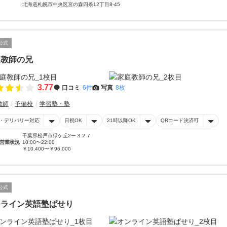
北海道札幌市中央区宮の森四条12丁目8-45
公式
庭教師の兄
3.77
口コミ
6件
写真
8枚
教師
予備校
学習塾・塾
・デリバリー対応
日祝OK
21時以降OK
QRコード決済可
千葉県松戸市緑ケ丘2ー３２７
営業状況
10:00〜22:00
￥10,400〜￥96,000
公式
ンライン英語塾ぱせり