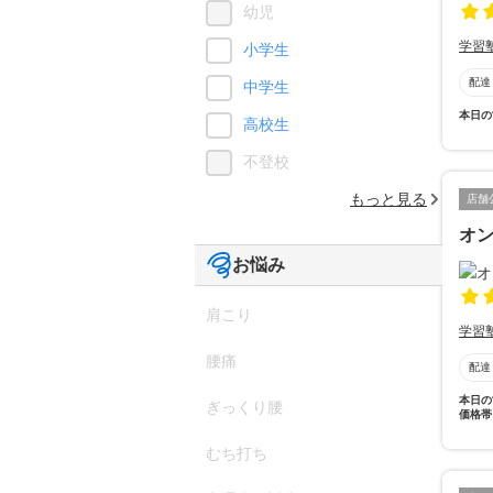
幼児
学習
小学生
配達
中学生
本日の
高校生
不登校
もっと見る
店舗
オン
お悩み
肩こり
学習
腰痛
配達
本日の
ぎっくり腰
価格帯
むち打ち