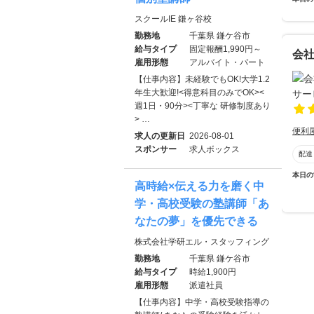
スクールIE 鎌ヶ谷校
勤務地
千葉県 鎌ケ谷市
給与タイプ
固定報酬1,990円～
会社
雇用形態
アルバイト・パート
【仕事内容】未経験でもOK!大学1.2
年生大歓迎!<得意科目のみでOK><
週1日・90分><丁寧な 研修制度あり
> …
便利
求人の更新日
2026-08-01
スポンサー
求人ボックス
配達
本日の
高時給×伝える力を磨く中
学・高校受験の塾講師「あ
なたの夢」を優先できる
株式会社学研エル・スタッフィング
勤務地
千葉県 鎌ケ谷市
給与タイプ
時給1,900円
雇用形態
派遣社員
【仕事内容】中学・高校受験指導の