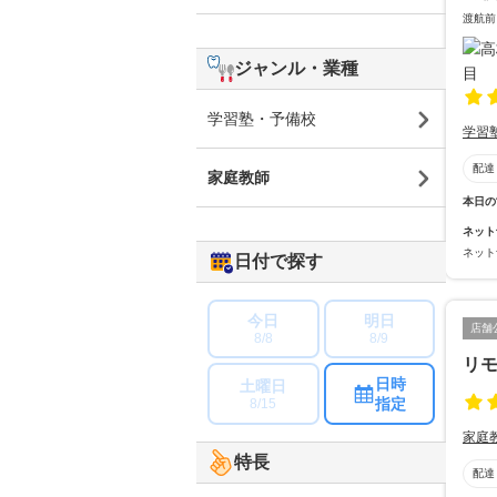
渡航前
ジャンル・業種
学習塾・予備校
学習
配達
家庭教師
本日の
ネット
ネット
日付で探す
今日
明日
店舗
8/8
8/9
リモ
日時
土曜日
指定
8/15
家庭
特長
配達