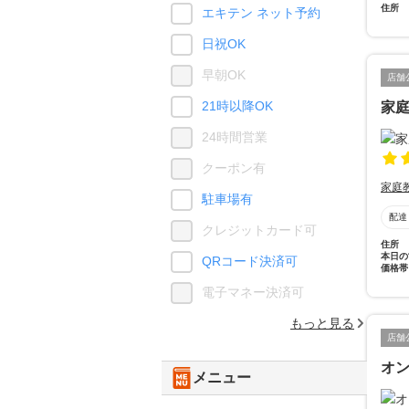
住所
エキテン ネット予約
日祝OK
早朝OK
店舗
21時以降OK
家
24時間営業
クーポン有
家庭
駐車場有
配達
クレジットカード可
住所
本日の
QRコード決済可
価格帯
電子マネー決済可
もっと見る
店舗
オ
メニュー