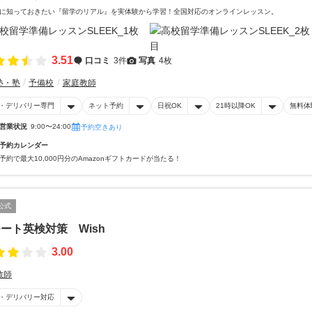
に知っておきたい『留学のリアル』を実体験から学習！全国対応のオンラインレッスン。
3.51
口コミ
3件
写真
4枚
塾・塾
予備校
家庭教師
・デリバリー専門
ネット予約
日祝OK
21時以降OK
無料体
営業状況
9:00〜24:00
予約空きあり
予約カレンダー
予約で最大10,000円分のAmazonギフトカードが当たる！
公式
ート英検対策 Wish
3.00
教師
・デリバリー対応