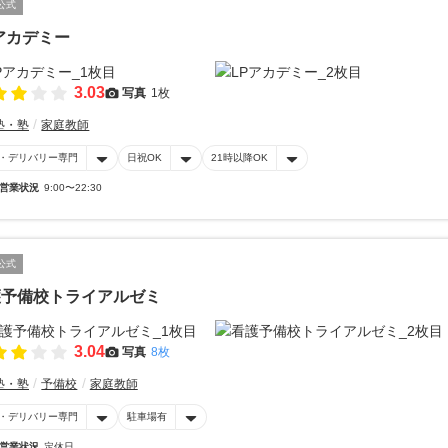
公式
アカデミー
3.03
写真
1枚
塾・塾
家庭教師
・デリバリー専門
日祝OK
21時以降OK
営業状況
9:00〜22:30
公式
護予備校トライアルゼミ
3.04
写真
8枚
塾・塾
予備校
家庭教師
・デリバリー専門
駐車場有
営業状況
定休日