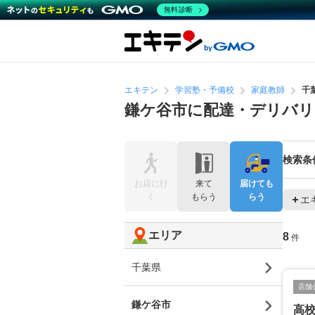
無料診断
エキテン
学習塾・予備校
家庭教師
千
鎌ケ谷市に配達・デリバリ
検索条
お店に行
来て
届けても
く
もらう
らう
エ
エリア
8
件
千葉県
店舗
鎌ケ谷市
高校