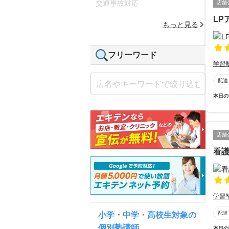
交通事故対応
店舗
LP
もっと見る
フリーワード
学習
配達
本日の
店舗
看
学習
配達
小学・中学・高校生対象の
個別塾講師
本日の