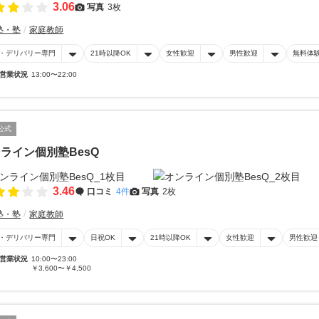
3.06
写真
3枚
塾・塾
家庭教師
・デリバリー専門
21時以降OK
女性歓迎
男性歓迎
無料体
営業状況
13:00〜22:00
公式
ライン個別塾BesQ
3.46
口コミ
4件
写真
2枚
塾・塾
家庭教師
・デリバリー専門
日祝OK
21時以降OK
女性歓迎
男性歓迎
営業状況
10:00〜23:00
￥3,600〜￥4,500