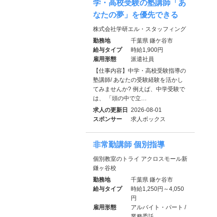
学・高校受験の塾講師「あ
なたの夢」を優先できる
株式会社学研エル・スタッフィング
勤務地
千葉県 鎌ケ谷市
給与タイプ
時給1,900円
雇用形態
派遣社員
【仕事内容】中学・高校受験指導の
塾講師/ あなたの受験経験を活かし
てみませんか? 例えば、中学受験で
は、 「頭の中で立…
求人の更新日
2026-08-01
スポンサー
求人ボックス
非常勤講師 個別指導
個別教室のトライ アクロスモール新
鎌ヶ谷校
勤務地
千葉県 鎌ケ谷市
給与タイプ
時給1,250円～4,050
円
雇用形態
アルバイト・パート /
業務委託