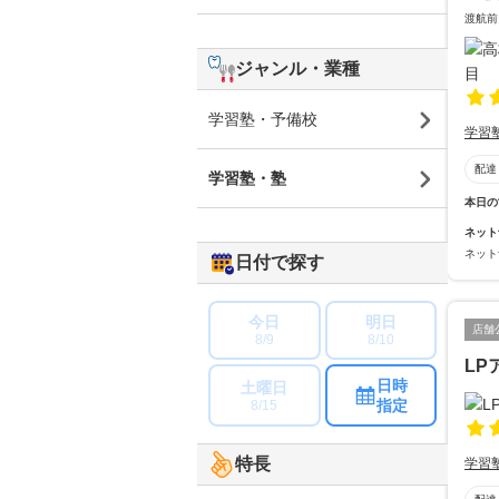
渡航前
ジャンル・業種
学習塾・予備校
学習
配達
学習塾・塾
本日の
ネット
ネット
日付で探す
今日
明日
店舗
8/9
8/10
LP
日時
土曜日
指定
8/15
特長
学習