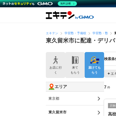
無料診断
エキテン
学習塾・予備校
学習塾・塾
東久留米市に配達・デリバ
検索条
お店に行
来て
届けても
く
もらう
らう
エ
エリア
7
件
東京都
店舗
東久留米市
高校