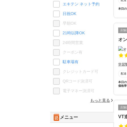
配達
エキテン ネット予約
本日の
日祝OK
早朝OK
店舗
21時以降OK
オン
24時間営業
クーポン有
駐車場有
学習
クレジットカード可
配達
QRコード決済可
本日の
価格帯
電子マネー決済可
もっと見る
店舗
VT
メニュー