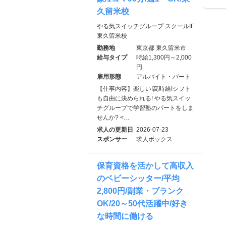
久留米校
やる気スイッチグループ スクールIE
東久留米校
勤務地
東京都 東久留米市
給与タイプ
時給1,300円～2,000
円
雇用形態
アルバイト・パート
【仕事内容】楽しい!高時給!シフト
も自由に決められる! やる気スイッ
チグループで学習塾のパートをしま
せんか? <…
求人の更新日
2026-07-23
スポンサー
求人ボックス
保育資格を活かして高収入
のベビーシッター/平均
2,800円/副業・ブランク
OK/20～50代活躍中/好き
な時間に働ける