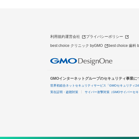
利用規約
運営会社
プライバシーポリシー
best choice クリニック byGMO
best choice 歯科
GMOインターネットグループのセキュリティ事業に
世界初総合ネットセキュリティサービス「GMOセキュリティ2
実在証明・盗聴対策
サイバー攻撃対策（GMOサイバーセキ