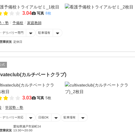
3.04
写真
8枚
塾・塾
予備校
家庭教師
・デリバリー専門
駐車場有
営業状況
定休日
公式
ltivateclub(カルチベートクラブ)
3.03
写真
5枚
校
学習塾・塾
・デリバリー対応
日祝OK
駐車場有
愛知県瀬戸市栄町24
営業状況
13:30〜20:00