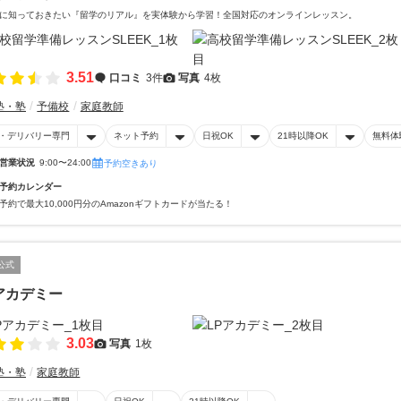
に知っておきたい『留学のリアル』を実体験から学習！全国対応のオンラインレッスン。
3.51
口コミ
3件
写真
4枚
塾・塾
予備校
家庭教師
・デリバリー専門
ネット予約
日祝OK
21時以降OK
無料体
営業状況
9:00〜24:00
予約空きあり
予約カレンダー
予約で最大10,000円分のAmazonギフトカードが当たる！
公式
アカデミー
3.03
写真
1枚
塾・塾
家庭教師