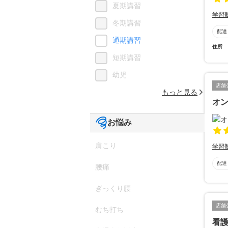
夏期講習
学習
冬期講習
配達
通期講習
住所
短期講習
幼児
店舗
もっと見る
オ
お悩み
肩こり
学習
配達
腰痛
ぎっくり腰
店舗
むち打ち
看