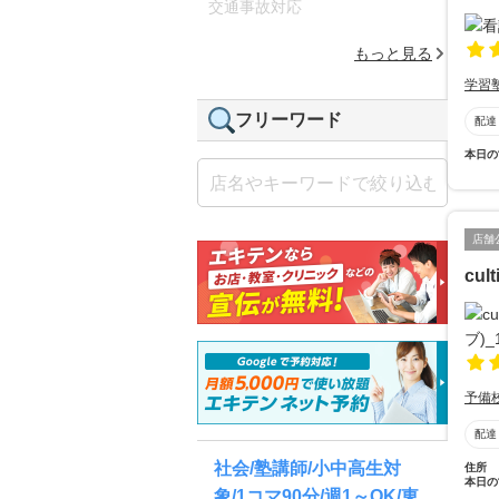
交通事故対応
もっと見る
学習
フリーワード
配達
本日の
店舗
cu
予備
配達
社会/塾講師/小中高生対
住所
本日の
象/1コマ90分/週1～OK/東