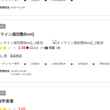
・デリバリー専門
日祝OK
21時以降OK
営業状況
9:00〜22:30
公式
ライン個別塾BesQ
3.46
口コミ
4件
写真
2枚
塾・塾
家庭教師
・デリバリー専門
日祝OK
21時以降OK
女性歓迎
男性歓迎
営業状況
10:00〜23:00
￥3,600〜￥4,500
公式
進学道場
3.01