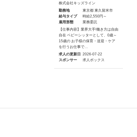
株式会社キッズライン
勤務地
東京都 東久留米市
給与タイプ
時給2,550円～
雇用形態
業務委託
【仕事内容】業界大手!働き方は自由
自在 ベビーシッターとして、0歳～
15歳の お子様の保育・送迎・ケア
を行うお仕事で…
求人の更新日
2026-07-22
スポンサー
求人ボックス