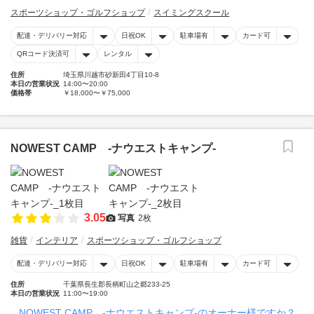
スポーツショップ・ゴルフショップ
スイミングスクール
配達・デリバリー対応
日祝OK
駐車場有
カード可
QRコード決済可
レンタル
住所
埼玉県川越市砂新田4丁目10-8
本日の営業状況
14:00〜20:00
価格帯
￥18,000〜￥75,000
NOWEST CAMP -ナウエストキャンプ-
3.05
写真
2枚
雑貨
インテリア
スポーツショップ・ゴルフショップ
配達・デリバリー対応
日祝OK
駐車場有
カード可
住所
千葉県長生郡長柄町山之郷233-25
本日の営業状況
11:00〜19:00
NOWEST CAMP -ナウエストキャンプ-のオーナー様ですか？