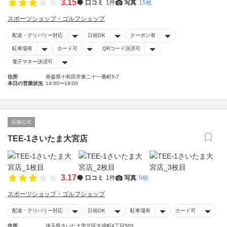
3.15
口コミ
1件
写真
15枚
スポーツショップ・ゴルフショップ
配達・デリバリー対応
日祝OK
クーポン有
駐車場有
カード可
QRコード決済可
電子マネー決済可
住所
青森県十和田市東二十一番町5-7
本日の営業状況
14:00〜19:00
店舗公式
TEE‐1さいたま大宮店
3.17
口コミ
1件
写真
9枚
スポーツショップ・ゴルフショップ
配達・デリバリー対応
日祝OK
駐車場有
カード可
住所
埼玉県さいたま市北区大成町4丁目503