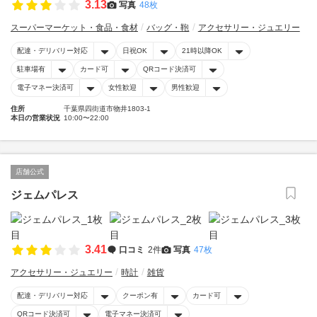
3.13
写真
48枚
スーパーマーケット・食品・食材
バッグ・鞄
アクセサリー・ジュエリー
配達・デリバリー対応
日祝OK
21時以降OK
駐車場有
カード可
QRコード決済可
電子マネー決済可
女性歓迎
男性歓迎
住所
千葉県四街道市物井1803-1
本日の営業状況
10:00〜22:00
店舗公式
ジェムパレス
3.41
口コミ
2件
写真
47枚
アクセサリー・ジュエリー
時計
雑貨
配達・デリバリー対応
クーポン有
カード可
QRコード決済可
電子マネー決済可