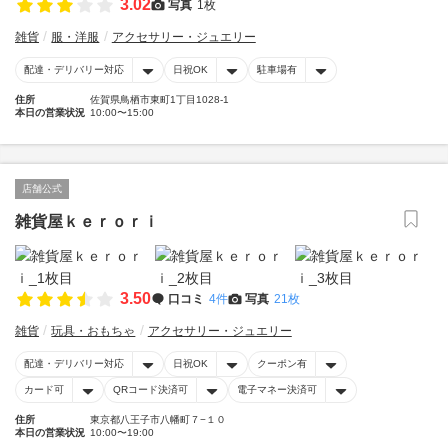
3.02
写真
1枚
雑貨
服・洋服
アクセサリー・ジュエリー
配達・デリバリー対応
日祝OK
駐車場有
住所
佐賀県鳥栖市東町1丁目1028-1
本日の営業状況
10:00〜15:00
店舗公式
雑貨屋ｋｅｒｏｒｉ
3.50
口コミ
4件
写真
21枚
雑貨
玩具・おもちゃ
アクセサリー・ジュエリー
配達・デリバリー対応
日祝OK
クーポン有
カード可
QRコード決済可
電子マネー決済可
住所
東京都八王子市八幡町７−１０
本日の営業状況
10:00〜19:00