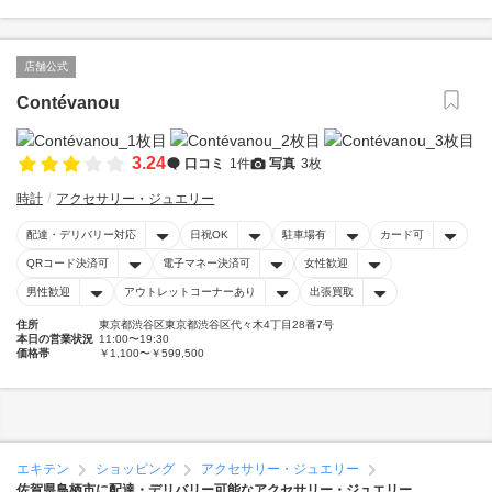
店舗公式
Contévanou
3.24
口コミ
1件
写真
3枚
時計
アクセサリー・ジュエリー
配達・デリバリー対応
日祝OK
駐車場有
カード可
QRコード決済可
電子マネー決済可
女性歓迎
男性歓迎
アウトレットコーナーあり
出張買取
住所
東京都渋谷区東京都渋谷区代々木4丁目28番7号
本日の営業状況
11:00〜19:30
価格帯
￥1,100〜￥599,500
エキテン
ショッピング
アクセサリー・ジュエリー
佐賀県鳥栖市に配達・デリバリー可能なアクセサリー・ジュエリー