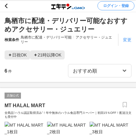
ログイン・登録
鳥栖市に配達・デリバリー可能なおすす
めアクセサリー・ジュエリー
鳥栖市に配達・デリバリー可能
アクセサリー・ジュエ
変更
検索条件
リー
日祝OK
21時以降OK
6
件
店舗公式
MT HALAL MART
全商品“ハラル認証取得済み”！年中無休のハラル食品専門スーパー｜初回15％OFF！配送注文
も受付中