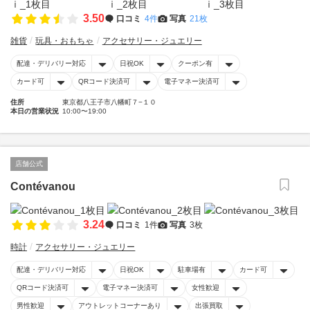
3.50
口コミ
4件
写真
21枚
雑貨
玩具・おもちゃ
アクセサリー・ジュエリー
配達・デリバリー対応
日祝OK
クーポン有
カード可
QRコード決済可
電子マネー決済可
住所
東京都八王子市八幡町７−１０
本日の営業状況
10:00〜19:00
店舗公式
Contévanou
3.24
口コミ
1件
写真
3枚
時計
アクセサリー・ジュエリー
配達・デリバリー対応
日祝OK
駐車場有
カード可
QRコード決済可
電子マネー決済可
女性歓迎
男性歓迎
アウトレットコーナーあり
出張買取