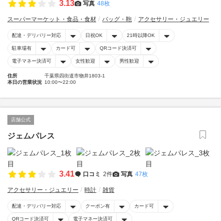
3.13
写真
48枚
スーパーマーケット・食品・食材
バッグ・鞄
アクセサリー・ジュエリー
配達・デリバリー対応
日祝OK
21時以降OK
駐車場有
カード可
QRコード決済可
電子マネー決済可
女性歓迎
男性歓迎
住所
千葉県四街道市物井1803-1
本日の営業状況
10:00〜22:00
店舗公式
ジェムパレス
3.41
口コミ
2件
写真
47枚
アクセサリー・ジュエリー
時計
雑貨
配達・デリバリー対応
クーポン有
カード可
QRコード決済可
電子マネー決済可