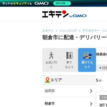
無料診断
エキテン
ショッピング
アクセサリー・ジ
朝倉市に配達・デリバリ
検索条
お店に行
来て
届けても
く
もらう
らう
日
エリア
5
件
福岡県
店舗
朝倉市
MT 