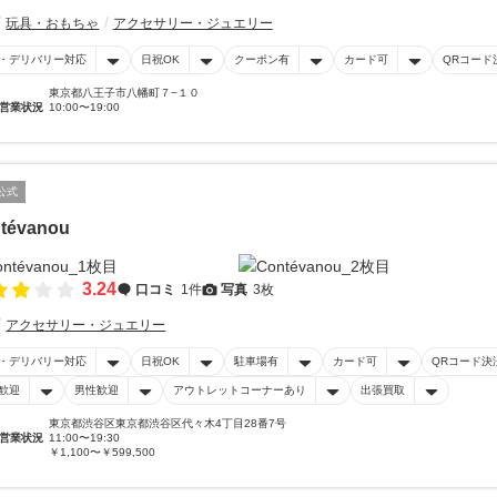
玩具・おもちゃ
アクセサリー・ジュエリー
・デリバリー対応
日祝OK
クーポン有
カード可
QRコード
東京都八王子市八幡町７−１０
営業状況
10:00〜19:00
公式
tévanou
3.24
口コミ
1件
写真
3枚
アクセサリー・ジュエリー
・デリバリー対応
日祝OK
駐車場有
カード可
QRコード決
歓迎
男性歓迎
アウトレットコーナーあり
出張買取
東京都渋谷区東京都渋谷区代々木4丁目28番7号
営業状況
11:00〜19:30
￥1,100〜￥599,500