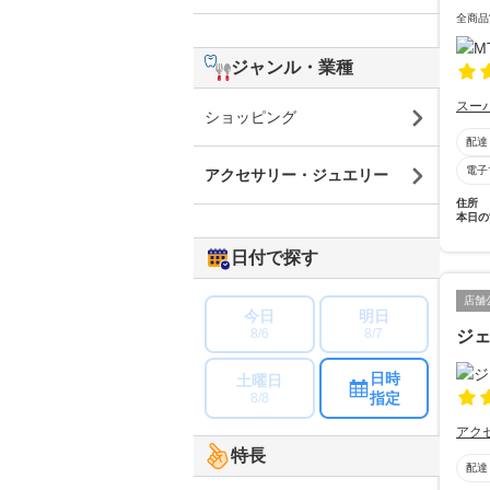
全商品
ジャンル・業種
スー
ショッピング
配達
電子
アクセサリー・ジュエリー
住所
本日の
日付で探す
店舗
今日
明日
8/6
8/7
ジ
日時
土曜日
指定
8/8
アク
特長
配達