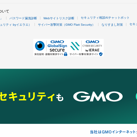
ついて
セキュリティ相談AIチャットボット
4」
パスワード漏洩診断
Webサイトリスク診断
セキ
ュリティ byイエラエ）
サイバー攻撃対策（GMO Flatt Security）
なりすまし対策