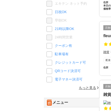
住所
エキテン ネット予約
本日の
価格帯
日祝OK
早朝OK
店舗
21時以降OK
fleu
24時間営業
クーポン有
雑貨
駐車場有
配達
クレジットカード可
住所
QRコード決済可
電子マネー決済可
店舗
もっと見る
雑
メニュー