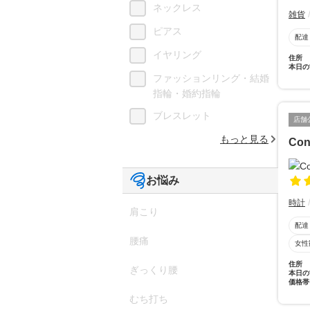
ネックレス
雑貨
ピアス
配達
イヤリング
住所
本日の
ファッションリング・結婚
指輪・婚約指輪
ブレスレット
店舗
もっと見る
Con
お悩み
時計
肩こり
配達
腰痛
女性
住所
ぎっくり腰
本日の
価格帯
むち打ち