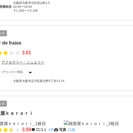
大阪府大阪市北区堂山町1-5
営業状況
10:00〜18:00
￥1,100〜￥2,160
公式
r de fraise
3.01
アクセサリー・ジュエリー
・デリバリー対応
大阪府大阪市淀川区新北野3丁目12-15
公式
貨屋ｋｅｒｏｒｉ
3.50
口コミ
4件
写真
21枚