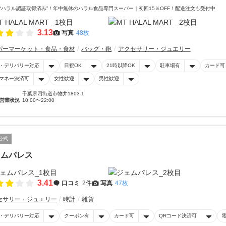
“ハラル認証取得済み”！年中無休のハラル食品専門スーパー｜初回15％OFF！配送注文も受付中
3.13
写真
48枚
パーマーケット・食品・食材
バッグ・鞄
アクセサリー・ジュエリー
・デリバリー対応
日祝OK
21時以降OK
駐車場有
カード可
マネー決済可
女性歓迎
男性歓迎
千葉県四街道市物井1803-1
営業状況
10:00〜22:00
公式
ェムパレス
3.41
口コミ
2件
写真
47枚
セサリー・ジュエリー
時計
雑貨
・デリバリー対応
クーポン有
カード可
QRコード決済可