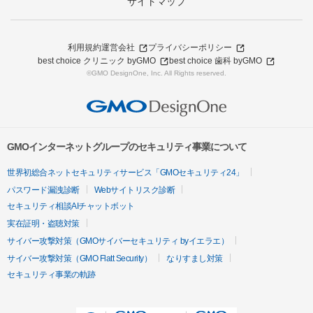
サイトマップ
利用規約
運営会社
プライバシーポリシー
best choice クリニック byGMO
best choice 歯科 byGMO
©GMO DesignOne, Inc. All Rights reserved.
GMOインターネットグループのセキュリティ事業について
世界初総合ネットセキュリティサービス「GMOセキュリティ24」
パスワード漏洩診断
Webサイトリスク診断
セキュリティ相談AIチャットボット
実在証明・盗聴対策
サイバー攻撃対策（GMOサイバーセキュリティ byイエラエ）
サイバー攻撃対策（GMO Flatt Security）
なりすまし対策
セキュリティ事業の軌跡