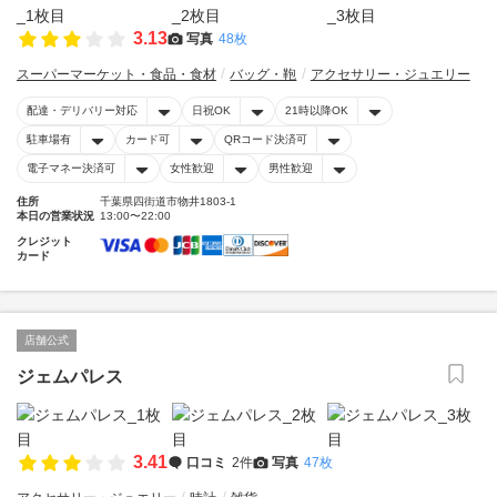
3.13
写真
48枚
スーパーマーケット・食品・食材
バッグ・鞄
アクセサリー・ジュエリー
配達・デリバリー対応
日祝OK
21時以降OK
駐車場有
カード可
QRコード決済可
電子マネー決済可
女性歓迎
男性歓迎
住所
千葉県四街道市物井1803-1
本日の営業状況
13:00〜22:00
クレジット
カード
店舗公式
ジェムパレス
3.41
口コミ
2件
写真
47枚