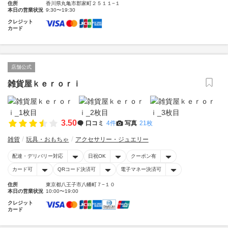
住所
香川県丸亀市郡家町２５１１−１
本日の営業状況
9:30〜19:30
クレジット
カード
店舗公式
雑貨屋ｋｅｒｏｒｉ
3.50
口コミ
4件
写真
21枚
雑貨
玩具・おもちゃ
アクセサリー・ジュエリー
配達・デリバリー対応
日祝OK
クーポン有
カード可
QRコード決済可
電子マネー決済可
住所
東京都八王子市八幡町７−１０
本日の営業状況
10:00〜19:00
クレジット
カード