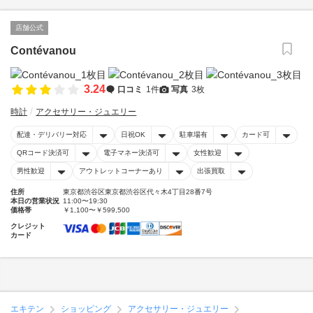
店舗公式
Contévanou
3.24
口コミ
1件
写真
3枚
時計
アクセサリー・ジュエリー
配達・デリバリー対応
日祝OK
駐車場有
カード可
QRコード決済可
電子マネー決済可
女性歓迎
男性歓迎
アウトレットコーナーあり
出張買取
住所
東京都渋谷区東京都渋谷区代々木4丁目28番7号
本日の営業状況
11:00〜19:30
価格帯
￥1,100〜￥599,500
クレジット
カード
エキテン
ショッピング
アクセサリー・ジュエリー