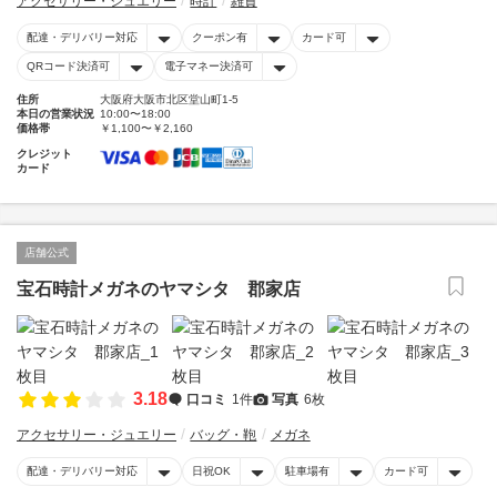
アクセサリー・ジュエリー
時計
雑貨
配達・デリバリー対応
クーポン有
カード可
QRコード決済可
電子マネー決済可
住所
大阪府大阪市北区堂山町1-5
本日の営業状況
10:00〜18:00
価格帯
￥1,100〜￥2,160
クレジット
カード
店舗公式
宝石時計メガネのヤマシタ 郡家店
3.18
口コミ
1件
写真
6枚
アクセサリー・ジュエリー
バッグ・鞄
メガネ
配達・デリバリー対応
日祝OK
駐車場有
カード可