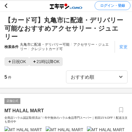
ログイン・登録
【カード可】丸亀市に配達・デリバリー
可能なおすすめアクセサリー・ジュエ
リー
丸亀市に配達・デリバリー可能
アクセサリー・ジュエ
変更
検索条件
リー
クレジットカード可
日祝OK
21時以降OK
5
件
店舗公式
MT HALAL MART
全商品“ハラル認証取得済み”！年中無休のハラル食品専門スーパー｜初回15％OFF！配送注文
も受付中