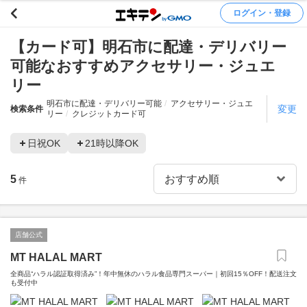
ログイン・登録
【カード可】明石市に配達・デリバリー
可能なおすすめアクセサリー・ジュエ
リー
明石市に配達・デリバリー可能
アクセサリー・ジュエ
変更
検索条件
リー
クレジットカード可
日祝OK
21時以降OK
5
件
店舗公式
MT HALAL MART
全商品“ハラル認証取得済み”！年中無休のハラル食品専門スーパー｜初回15％OFF！配送注文
も受付中