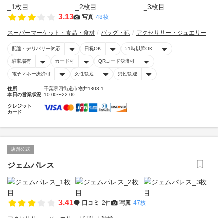
3.13
写真
48枚
スーパーマーケット・食品・食材
バッグ・鞄
アクセサリー・ジュエリー
配達・デリバリー対応
日祝OK
21時以降OK
駐車場有
カード可
QRコード決済可
電子マネー決済可
女性歓迎
男性歓迎
住所
千葉県四街道市物井1803-1
本日の営業状況
10:00〜22:00
クレジット
カード
店舗公式
ジェムパレス
3.41
口コミ
2件
写真
47枚