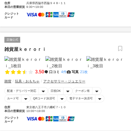
住所
兵庫県西脇市西脇９４８−１１
本日の営業状況
9:30〜19:00
クレジット
カード
店舗公式
雑貨屋ｋｅｒｏｒｉ
3.50
口コミ
4件
写真
21枚
雑貨
玩具・おもちゃ
アクセサリー・ジュエリー
配達・デリバリー対応
日祝OK
クーポン有
カード可
QRコード決済可
電子マネー決済可
住所
東京都八王子市八幡町７−１０
本日の営業状況
10:00〜19:00
クレジット
カード