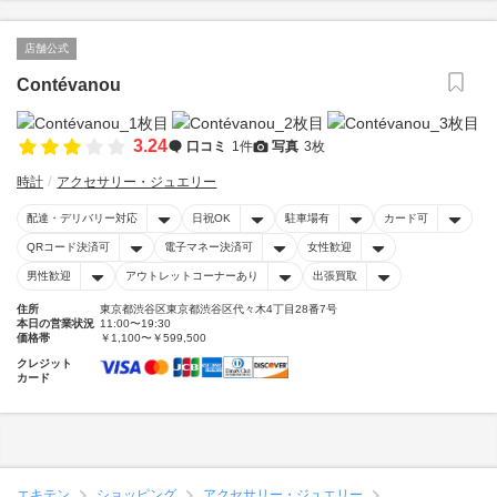
店舗公式
Contévanou
3.24
口コミ
1件
写真
3枚
時計
アクセサリー・ジュエリー
配達・デリバリー対応
日祝OK
駐車場有
カード可
QRコード決済可
電子マネー決済可
女性歓迎
男性歓迎
アウトレットコーナーあり
出張買取
住所
東京都渋谷区東京都渋谷区代々木4丁目28番7号
本日の営業状況
11:00〜19:30
価格帯
￥1,100〜￥599,500
クレジット
カード
エキテン
ショッピング
アクセサリー・ジュエリー