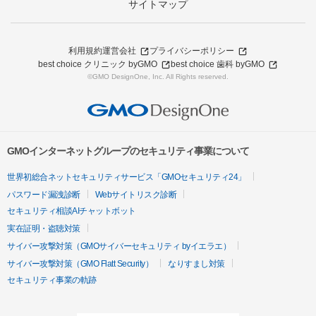
サイトマップ
利用規約
運営会社
プライバシーポリシー
best choice クリニック byGMO
best choice 歯科 byGMO
©GMO DesignOne, Inc. All Rights reserved.
GMOインターネットグループのセキュリティ事業について
世界初総合ネットセキュリティサービス「GMOセキュリティ24」
パスワード漏洩診断
Webサイトリスク診断
セキュリティ相談AIチャットボット
実在証明・盗聴対策
サイバー攻撃対策（GMOサイバーセキュリティ byイエラエ）
サイバー攻撃対策（GMO Flatt Security）
なりすまし対策
セキュリティ事業の軌跡