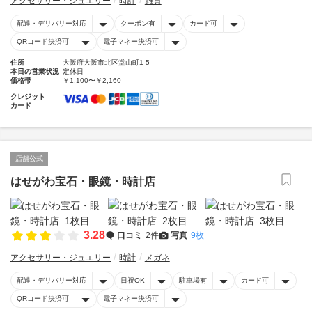
アクセサリー・ジュエリー
時計
雑貨
配達・デリバリー対応
クーポン有
カード可
QRコード決済可
電子マネー決済可
住所
大阪府大阪市北区堂山町1-5
本日の営業状況
定休日
価格帯
￥1,100〜￥2,160
クレジット
カード
店舗公式
はせがわ宝石・眼鏡・時計店
3.28
口コミ
2件
写真
9枚
アクセサリー・ジュエリー
時計
メガネ
配達・デリバリー対応
日祝OK
駐車場有
カード可
QRコード決済可
電子マネー決済可