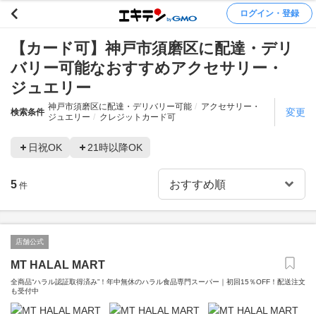
ログイン・登録
【カード可】神戸市須磨区に配達・デリ
バリー可能なおすすめアクセサリー・
ジュエリー
神戸市須磨区に配達・デリバリー可能
アクセサリー・
変更
検索条件
ジュエリー
クレジットカード可
日祝OK
21時以降OK
5
件
店舗公式
MT HALAL MART
全商品“ハラル認証取得済み”！年中無休のハラル食品専門スーパー｜初回15％OFF！配送注文
も受付中