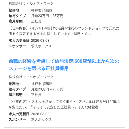
株式会社ウィルオブ・ワーク
勤務地
神戸市 須磨区
給与タイプ
月給23万円～25万円
雇用形態
正社員
【仕事内容】<オシャレ×笑顔で活躍 >憧れのブランドショップで元気に
明るく接客できる方をお待ちしています <特徴・メ…
求人の更新日
2026-08-03
スポンサー
求人ボックス
前職の経験を考慮して給与決定!600店舗以上から次の
ステージを選べる正社員採用
株式会社ウィルオブ・ワーク
勤務地
神戸市 須磨区
給与タイプ
月給23万円～25万円
雇用形態
正社員
【仕事内容】<スキルを活かして長く働く>「アパレルは好きだけど環境
を変えたい」「そろそろ安定した正社員へ」そんな経験者…
求人の更新日
2026-08-03
スポンサー
求人ボックス