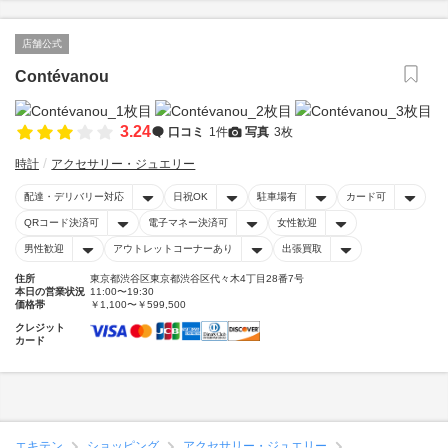
店舗公式
Contévanou
3.24
口コミ
1件
写真
3枚
時計
アクセサリー・ジュエリー
配達・デリバリー対応
日祝OK
駐車場有
カード可
QRコード決済可
電子マネー決済可
女性歓迎
男性歓迎
アウトレットコーナーあり
出張買取
住所
東京都渋谷区東京都渋谷区代々木4丁目28番7号
本日の営業状況
11:00〜19:30
価格帯
￥1,100〜￥599,500
クレジット
カード
エキテン
ショッピング
アクセサリー・ジュエリー