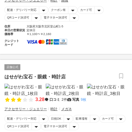
アクセサリー・ジュエリー
時計
雑貨
配達・デリバリー対応
クーポン有
カード可
QRコード決済可
電子マネー決済可
住所
大阪府大阪市北区堂山町1-5
本日の営業状況
定休日
価格帯
￥1,100〜￥2,160
クレジット
カード
店舗公式
はせがわ宝石・眼鏡・時計店
3.28
口コミ
2件
写真
9枚
アクセサリー・ジュエリー
時計
メガネ
配達・デリバリー対応
日祝OK
駐車場有
カード可
QRコード決済可
電子マネー決済可