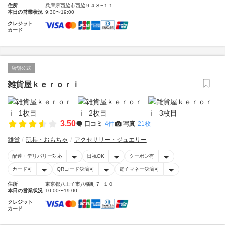
住所
兵庫県西脇市西脇９４８−１１
本日の営業状況
9:30〜19:00
クレジット
カード
店舗公式
雑貨屋ｋｅｒｏｒｉ
3.50
口コミ
4件
写真
21枚
雑貨
玩具・おもちゃ
アクセサリー・ジュエリー
配達・デリバリー対応
日祝OK
クーポン有
カード可
QRコード決済可
電子マネー決済可
住所
東京都八王子市八幡町７−１０
本日の営業状況
10:00〜19:00
クレジット
カード