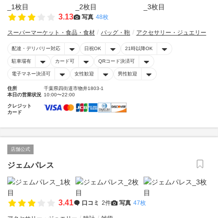
3.13
写真
48枚
スーパーマーケット・食品・食材
バッグ・鞄
アクセサリー・ジュエリー
配達・デリバリー対応
日祝OK
21時以降OK
駐車場有
カード可
QRコード決済可
電子マネー決済可
女性歓迎
男性歓迎
住所
千葉県四街道市物井1803-1
本日の営業状況
10:00〜22:00
クレジット
カード
店舗公式
ジェムパレス
3.41
口コミ
2件
写真
47枚