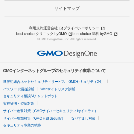
サイトマップ
利用規約
運営会社
プライバシーポリシー
best choice クリニック byGMO
best choice 歯科 byGMO
©GMO DesignOne, Inc. All Rights reserved.
GMOインターネットグループのセキュリティ事業について
世界初総合ネットセキュリティサービス「GMOセキュリティ24」
パスワード漏洩診断
Webサイトリスク診断
セキュリティ相談AIチャットボット
実在証明・盗聴対策
サイバー攻撃対策（GMOサイバーセキュリティ byイエラエ）
サイバー攻撃対策（GMO Flatt Security）
なりすまし対策
セキュリティ事業の軌跡