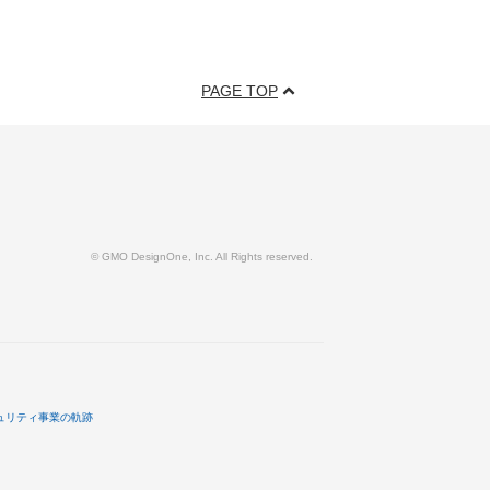
PAGE TOP
© GMO DesignOne, Inc. All Rights reserved.
ュリティ事業の軌跡