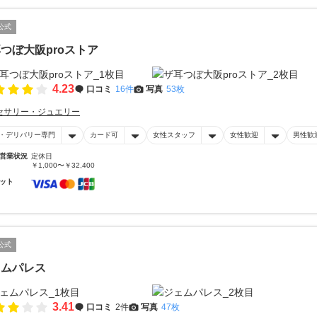
公式
つぼ大阪proストア
4.23
口コミ
16件
写真
53枚
セサリー・ジュエリー
・デリバリー専門
カード可
女性スタッフ
女性歓迎
男性歓
営業状況
定休日
￥1,000〜￥32,400
ット
公式
ェムパレス
3.41
口コミ
2件
写真
47枚