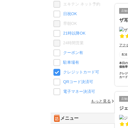
エキテン ネット予約
店舗
日祝OK
ザ耳
早朝OK
21時以降OK
24時間営業
アク
クーポン有
配達
駐車場有
本日の
価格帯
クレジットカード可
クレジ
カード
QRコード決済可
電子マネー決済可
店舗
もっと見る
ジ
メニュー