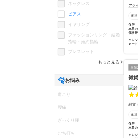
ネックレス
アク
ピアス
配達
イヤリング
住所
本日の
価格帯
ファッションリング・結婚
クレジ
指輪・婚約指輪
カード
ブレスレット
もっと見る
店舗
雑
お悩み
肩こり
雑貨
腰痛
配達
ぎっくり腰
住所
本日の
むち打ち
クレジ