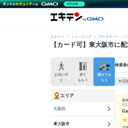
無料診断
エキテン
ショッピング
アクセサリー・ジ
【カード可】東大阪市に配
検索条
お店に行
来て
届けても
く
もらう
らう
日
エリア
愛
ど
大阪府
Ga
東大阪市
大阪