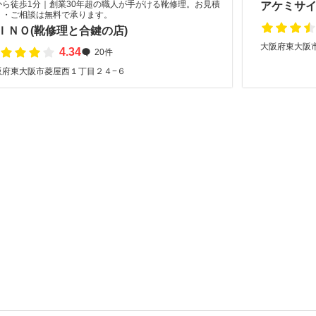
から徒歩1分｜創業30年超の職人が手がける靴修理。お見積
アケミサ
り・ご相談は無料で承ります。
ＩＮＯ(靴修理と合鍵の店)
大阪府東大阪市中
4.34
20件
阪府東大阪市菱屋西１丁目２４−６