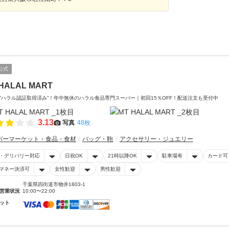
公式
HALAL MART
“ハラル認証取得済み”！年中無休のハラル食品専門スーパー｜初回15％OFF！配送注文も受付中
3.13
写真
48枚
パーマーケット・食品・食材
バッグ・鞄
アクセサリー・ジュエリー
・デリバリー対応
日祝OK
21時以降OK
駐車場有
カード可
マネー決済可
女性歓迎
男性歓迎
千葉県四街道市物井1803-1
営業状況
10:00〜22:00
ット