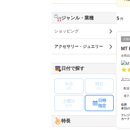
ジャンル・業種
5
件
ショッピング
店舗
アクセサリー・ジュエリー
MT 
全商品
日付で探す
スー
今日
明日
8/8
8/9
配達
電子
日時
土曜日
住所
指定
8/15
本日の
クレジ
カード
特長