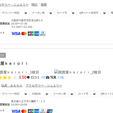
セサリー・ジュエリー
時計
雑貨
・デリバリー対応
クーポン有
カード可
QRコード決済可
大阪府大阪市北区堂山町1-5
営業状況
10:30〜17:30
￥1,100〜￥2,160
ット
公式
貨屋ｋｅｒｏｒｉ
3.50
口コミ
4件
写真
21枚
玩具・おもちゃ
アクセサリー・ジュエリー
・デリバリー対応
日祝OK
クーポン有
カード可
QRコード
東京都八王子市八幡町７−１０
営業状況
10:00〜19:00
ット