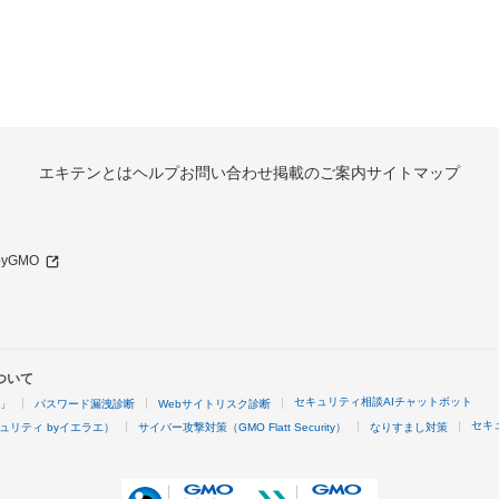
エキテンとは
ヘルプ
お問い合わせ
掲載のご案内
サイトマップ
 byGMO
ついて
セキュリティ相談AIチャットボット
4」
パスワード漏洩診断
Webサイトリスク診断
セキ
ュリティ byイエラエ）
サイバー攻撃対策（GMO Flatt Security）
なりすまし対策