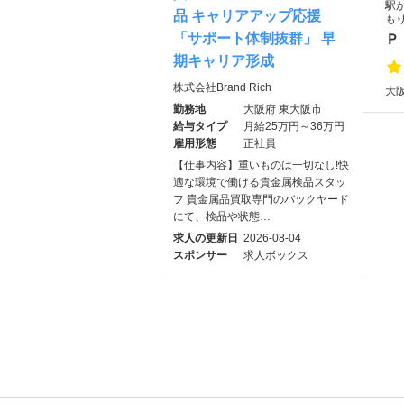
駅
品 キャリアアップ応援
も
「サポート体制抜群」 早
Ｐ
期キャリア形成
株式会社Brand Rich
大
勤務地
大阪府 東大阪市
給与タイプ
月給25万円～36万円
雇用形態
正社員
【仕事内容】重いものは一切なし!快
適な環境で働ける貴金属検品スタッ
フ 貴金属品買取専門のバックヤード
にて、検品や状態…
求人の更新日
2026-08-04
スポンサー
求人ボックス