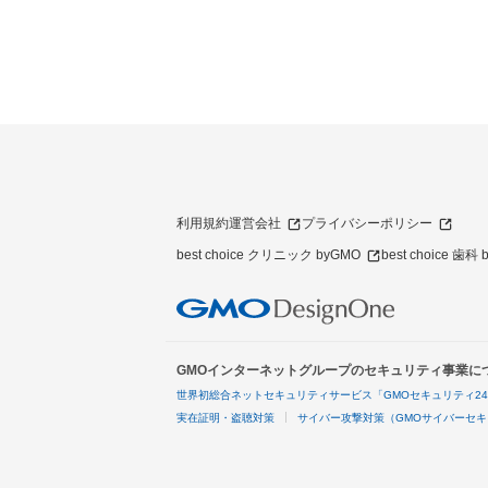
利用規約
運営会社
プライバシーポリシー
best choice クリニック byGMO
best choice 歯科
GMOインターネットグループのセキュリティ事業に
世界初総合ネットセキュリティサービス「GMOセキュリティ2
実在証明・盗聴対策
サイバー攻撃対策（GMOサイバーセキ