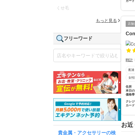
カード
くせ毛
もっと見る
店舗
Con
フリーワード
時計
配達
女性
住所
本日の
価格帯
クレジ
カード
お近
貴金属・アクセサリーの検