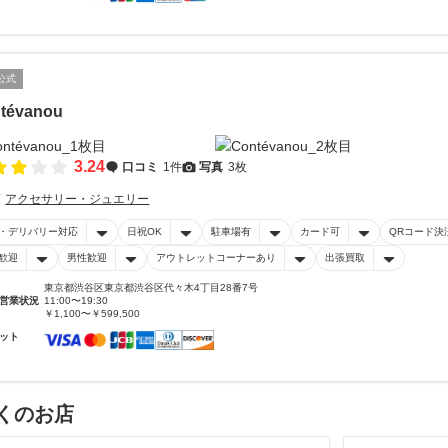
公式
tévanou
3.24
口コミ
1件
写真
3枚
アクセサリー・ジュエリー
・デリバリー対応
日祝OK
駐車場有
カード可
QRコード決
歓迎
男性歓迎
アウトレットコーナーあり
出張買取
東京都渋谷区東京都渋谷区代々木4丁目28番7号
営業状況
11:00〜19:30
￥1,100〜￥599,500
ット
くのお店