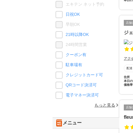
本日の
エキテン ネット予約
日祝OK
店舗
早朝OK
ジ
21時以降OK
24時間営業
クーポン有
アク
駐車場有
配達
クレジットカード可
住所
本日の
QRコード決済可
価格帯
電子マネー決済可
もっと見る
店舗
fleu
メニュー