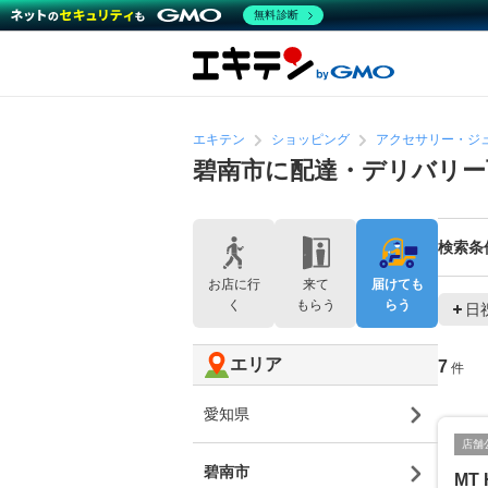
無料診断
エキテン
ショッピング
アクセサリー・ジ
碧南市に配達・デリバリ
検索条
お店に行
来て
届けても
く
もらう
らう
日
エリア
7
件
愛知県
店舗
碧南市
MT 