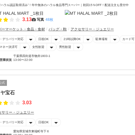
“ハラル認証取得済み”！年中無休のハラル食品専門スーパー｜初回15％OFF！配送注文も受付中
3.13
写真
48枚
パーマーケット・食品・食材
バッグ・鞄
アクセサリー・ジュエリー
・デリバリー対応
日祝OK
21時以降OK
駐車場有
カード可
マネー決済可
女性歓迎
男性歓迎
千葉県四街道市物井1803-1
営業状況
13:00〜22:00
公式
ミヤ宝石
3.03
セサリー・ジュエリー
・デリバリー対応
日祝OK
愛知県安城市東端町寺下６