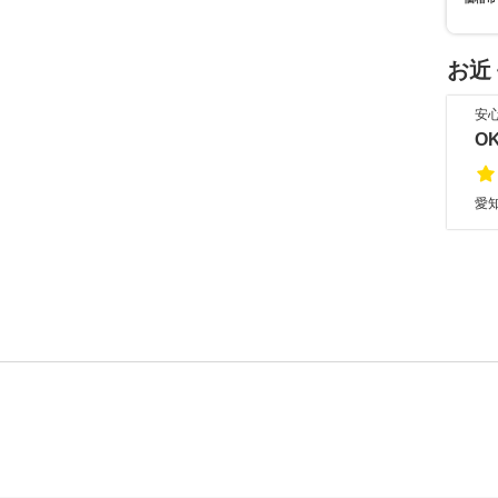
お近
安
O
愛知