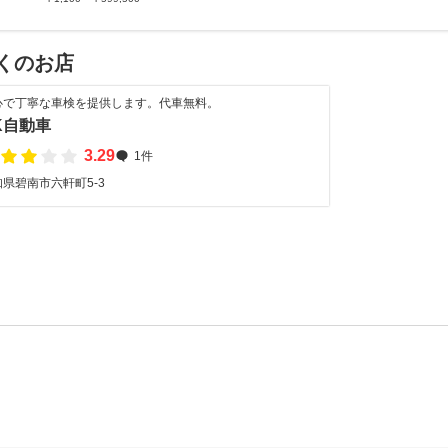
くのお店
心で丁寧な車検を提供します。代車無料。
K自動車
3.29
1件
県碧南市六軒町5-3