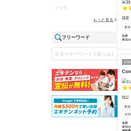
くせ毛
雑貨
もっと見る
配達
住所
フリーワード
本日の
店舗
Con
時計
配達
女性
住所
本日の
価格帯