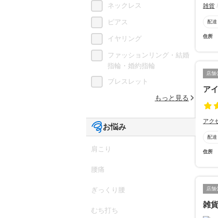
ネックレス
雑貨
ピアス
配達
住所
イヤリング
ファッションリング・結婚
指輪・婚約指輪
店舗
ブレスレット
ア
もっと見る
アク
お悩み
配達
肩こり
住所
腰痛
店舗
ぎっくり腰
雑
むち打ち