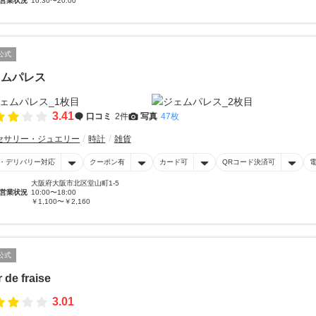
営業状況
10:30〜20:00
公式
ェムパレス
3.41
口コミ
2件
写真
47枚
セサリー・ジュエリー
時計
雑貨
・デリバリー対応
クーポン有
カード可
QRコード決済可
大阪府大阪市北区堂山町1-5
営業状況
10:00〜18:00
￥1,100〜￥2,160
公式
r de fraise
3.01