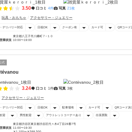
3.50
口コミ
4件
写真
21枚
玩具・おもちゃ
アクセサリー・ジュエリー
・デリバリー対応
日祝OK
クーポン有
カード可
QRコード
東京都八王子市八幡町７−１０
営業状況
10:00〜19:00
公式
tévanou
3.24
口コミ
1件
写真
3枚
アクセサリー・ジュエリー
・デリバリー対応
日祝OK
駐車場有
カード可
QRコード決
歓迎
男性歓迎
アウトレットコーナーあり
出張買取
東京都渋谷区東京都渋谷区代々木4丁目28番7号
営業状況
11:00〜19:30
￥1,100〜￥599,500