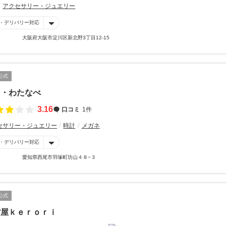
アクセサリー・ジュエリー
・デリバリー対応
大阪府大阪市淀川区新北野3丁目12-15
公式
イ・わたなべ
3.16
口コミ
1件
セサリー・ジュエリー
時計
メガネ
・デリバリー対応
愛知県西尾市羽塚町坊山４８−３
公式
貨屋ｋｅｒｏｒｉ