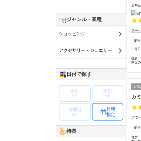
全商品
ジャンル・業種
スー
ショッピング
配達
電子
アクセサリー・ジュエリー
住所
本日の
日付で探す
店舗
今日
明日
8/7
8/8
カ
日時
日曜日
指定
8/9
アク
配達
特長
住所