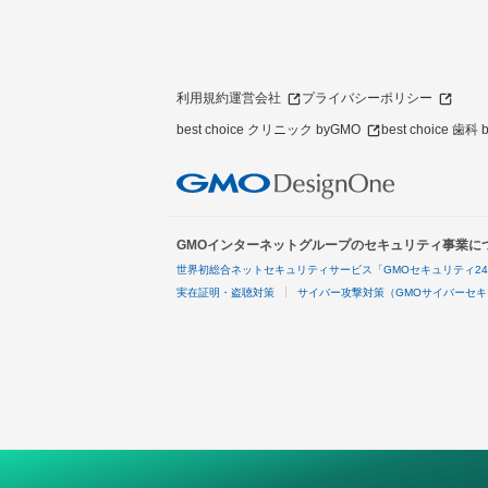
利用規約
運営会社
プライバシーポリシー
best choice クリニック byGMO
best choice 歯科
GMOインターネットグループのセキュリティ事業に
世界初総合ネットセキュリティサービス「GMOセキュリティ2
実在証明・盗聴対策
サイバー攻撃対策（GMOサイバーセキ