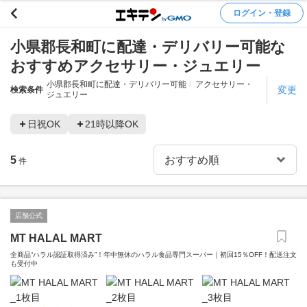
ログイン・登録
小県郡長和町に配達・デリバリー可能な
おすすめアクセサリー・ジュエリー
小県郡長和町に配達・デリバリー可能
アクセサリー・
変更
検索条件
ジュエリー
日祝OK
21時以降OK
5
件
店舗公式
MT HALAL MART
全商品“ハラル認証取得済み”！年中無休のハラル食品専門スーパー｜初回15％OFF！配送注文
も受付中