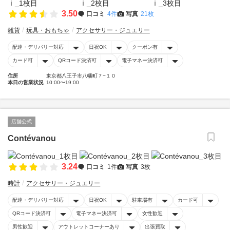
3.50
口コミ
4件
写真
21枚
雑貨
玩具・おもちゃ
アクセサリー・ジュエリー
配達・デリバリー対応
日祝OK
クーポン有
カード可
QRコード決済可
電子マネー決済可
住所
東京都八王子市八幡町７−１０
本日の営業状況
10:00〜19:00
店舗公式
Contévanou
3.24
口コミ
1件
写真
3枚
時計
アクセサリー・ジュエリー
配達・デリバリー対応
日祝OK
駐車場有
カード可
QRコード決済可
電子マネー決済可
女性歓迎
男性歓迎
アウトレットコーナーあり
出張買取