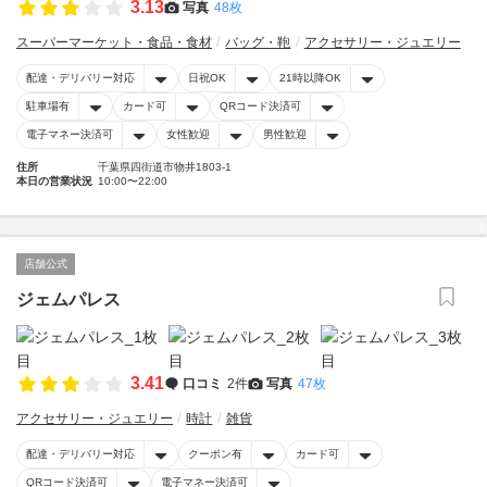
3.13
写真
48枚
スーパーマーケット・食品・食材
バッグ・鞄
アクセサリー・ジュエリー
配達・デリバリー対応
日祝OK
21時以降OK
駐車場有
カード可
QRコード決済可
電子マネー決済可
女性歓迎
男性歓迎
住所
千葉県四街道市物井1803-1
本日の営業状況
10:00〜22:00
店舗公式
ジェムパレス
3.41
口コミ
2件
写真
47枚
アクセサリー・ジュエリー
時計
雑貨
配達・デリバリー対応
クーポン有
カード可
QRコード決済可
電子マネー決済可