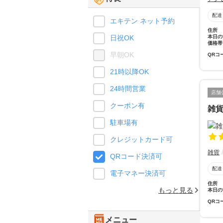
配達
エキテン ネット予約
住所
本日の
日祝OK
価格帯
早朝OK
QRコ
21時以降OK
24時間営業
店舗
クーポン有
雑
駐車場有
クレジットカード可
雑貨
QRコード決済可
配達
電子マネー決済可
住所
もっと見る
本日の
QRコ
メニュー