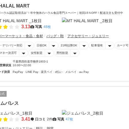
HALAL MART
“ハラル認証取得済み”！年中無休のハラル食品専門スーパー｜初回15％OFF！配送注文も受付中
3.13
写真
48枚
パーマーケット・食品・食材
バッグ・鞄
アクセサリー・ジュエリー
・デリバリー対応
日祝OK
21時以降OK
駐車場有
カード可
マネー決済可
女性歓迎
男性歓迎
千葉県四街道市物井1803-1
営業状況
10:00〜22:00
ード決済
PayPay
LINE Pay
楽天ペイ
d払い
メルペイ
au Pay
公式
ェムパレス
3.41
口コミ
2件
写真
47枚
セサリー・ジュエリー
時計
雑貨