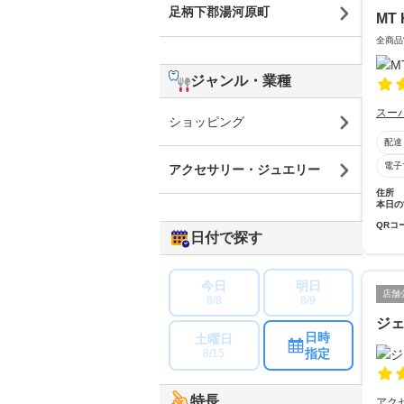
足柄下郡湯河原町
MT 
全商品
ジャンル・業種
スー
ショッピング
配達
電子
アクセサリー・ジュエリー
住所
本日の
QRコ
日付で探す
今日
明日
店舗
8/8
8/9
ジ
日時
土曜日
指定
8/15
特長
アク