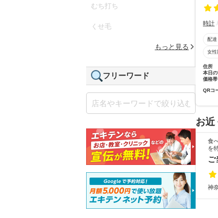
むち打ち
時計
くせ毛
配達
もっと見る
女性
住所
本日の
フリーワード
価格帯
QRコ
お近
食
を
ご
神