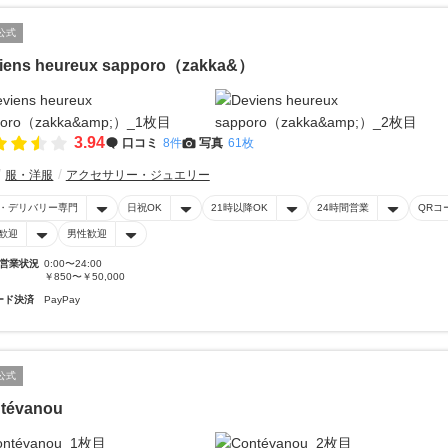
公式
iens heureux sapporo（zakka&）
3.94
口コミ
8件
写真
61枚
服・洋服
アクセサリー・ジュエリー
・デリバリー専門
日祝OK
21時以降OK
24時間営業
QRコ
歓迎
男性歓迎
営業状況
0:00〜24:00
￥850〜￥50,000
ード決済
PayPay
公式
tévanou