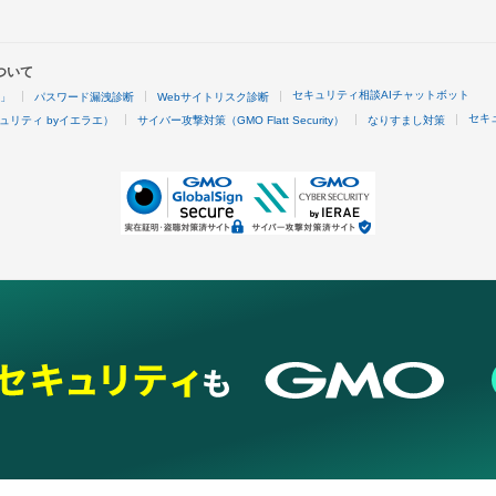
ついて
セキュリティ相談AIチャットボット
4」
パスワード漏洩診断
Webサイトリスク診断
セキ
ュリティ byイエラエ）
サイバー攻撃対策（GMO Flatt Security）
なりすまし対策