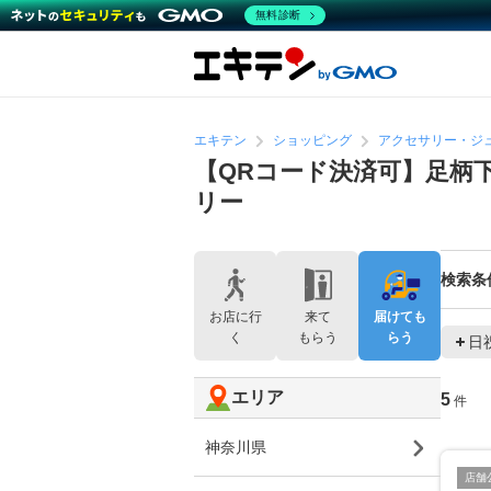
無料診断
エキテン
ショッピング
アクセサリー・ジ
【QRコード決済可】足柄
リー
検索条
お店に行
来て
届けても
く
もらう
らう
日
エリア
5
件
神奈川県
店舗