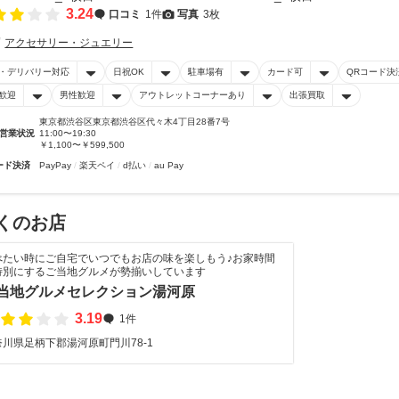
3.24
口コミ
1件
写真
3枚
アクセサリー・ジュエリー
・デリバリー対応
日祝OK
駐車場有
カード可
QRコード決
歓迎
男性歓迎
アウトレットコーナーあり
出張買取
東京都渋谷区東京都渋谷区代々木4丁目28番7号
営業状況
11:00〜19:30
￥1,100〜￥599,500
ード決済
PayPay
楽天ペイ
d払い
au Pay
くのお店
べたい時にご自宅でいつでもお店の味を楽しもう♪お家時間
特別にするご当地グルメが勢揃いしています
当地グルメセレクション湯河原
3.19
1件
奈川県足柄下郡湯河原町門川78-1