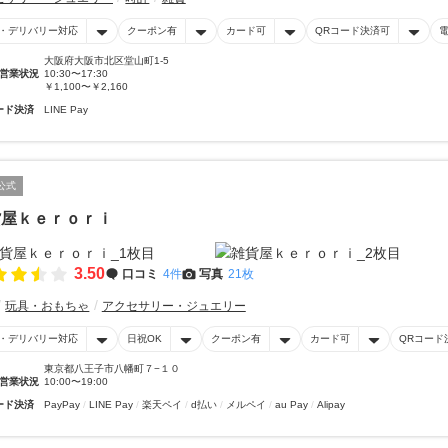
・デリバリー対応
クーポン有
カード可
QRコード決済可
大阪府大阪市北区堂山町1-5
営業状況
10:30〜17:30
￥1,100〜￥2,160
ード決済
LINE Pay
公式
貨屋ｋｅｒｏｒｉ
3.50
口コミ
4件
写真
21枚
玩具・おもちゃ
アクセサリー・ジュエリー
・デリバリー対応
日祝OK
クーポン有
カード可
QRコード
東京都八王子市八幡町７−１０
営業状況
10:00〜19:00
ード決済
PayPay
LINE Pay
楽天ペイ
d払い
メルペイ
au Pay
Alipay