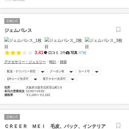
店舗公式
ジェムパレス
3.41
口コミ
2件
写真
47枚
アクセサリー・ジュエリー
時計
雑貨
配達・デリバリー対応
クーポン有
カード可
QRコード決済可
電子マネー決済可
住所
大阪府大阪市北区堂山町1-5
本日の営業状況
10:00〜18:00
価格帯
￥1,100〜￥2,160
店舗公式
ＣＲＥＥＲ ＭＥＩ 毛皮、バック、インテリア