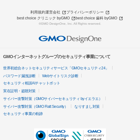
利用規約
運営会社
プライバシーポリシー
best choice クリニック byGMO
best choice 歯科 byGMO
©GMO DesignOne, Inc. All Rights reserved.
GMOインターネットグループのセキュリティ事業について
世界初総合ネットセキュリティサービス「GMOセキュリティ24」
パスワード漏洩診断
Webサイトリスク診断
セキュリティ相談AIチャットボット
実在証明・盗聴対策
サイバー攻撃対策（GMOサイバーセキュリティ byイエラエ）
サイバー攻撃対策（GMO Flatt Security）
なりすまし対策
セキュリティ事業の軌跡