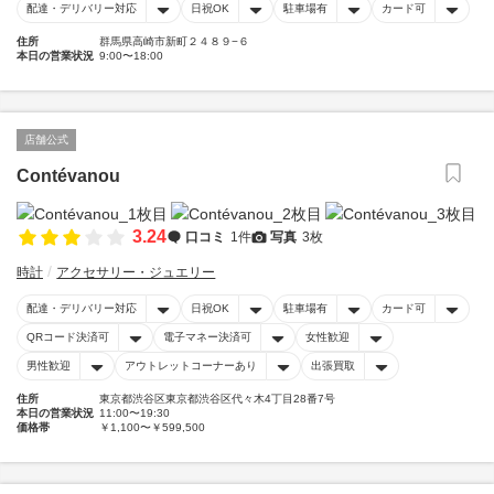
配達・デリバリー対応
日祝OK
駐車場有
カード可
住所
群馬県高崎市新町２４８９−６
本日の営業状況
9:00〜18:00
店舗公式
Contévanou
3.24
口コミ
1件
写真
3枚
時計
アクセサリー・ジュエリー
配達・デリバリー対応
日祝OK
駐車場有
カード可
QRコード決済可
電子マネー決済可
女性歓迎
男性歓迎
アウトレットコーナーあり
出張買取
住所
東京都渋谷区東京都渋谷区代々木4丁目28番7号
本日の営業状況
11:00〜19:30
価格帯
￥1,100〜￥599,500