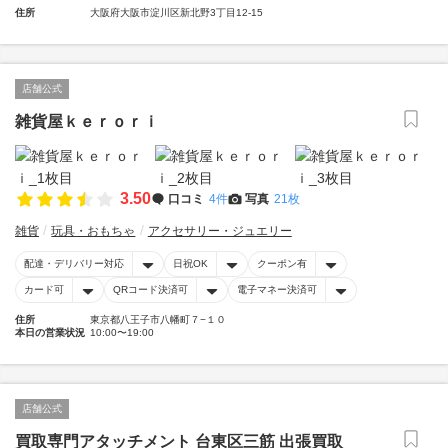
住所
大阪府大阪市淀川区新北野3丁目12-15
店舗公式
雑貨屋ｋｅｒｏｒｉ
3.50
口コミ
4件
写真
21枚
雑貨
玩具・おもちゃ
アクセサリー・ジュエリー
配達・デリバリー対応
日祝OK
クーポン有
カード可
QRコード決済可
電子マネー決済可
住所
東京都八王子市八幡町７−１０
本日の営業状況
10:00〜19:00
店舗公式
買取専門アタッチメント 台東区三筋 出張買取