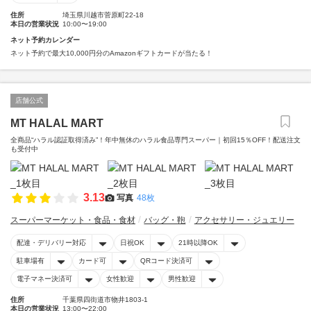
住所
埼玉県川越市菅原町22-18
本日の営業状況
10:00〜19:00
ネット予約カレンダー
ネット予約で最大10,000円分のAmazonギフトカードが当たる！
店舗公式
MT HALAL MART
全商品“ハラル認証取得済み”！年中無休のハラル食品専門スーパー｜初回15％OFF！配送注文
も受付中
3.13
写真
48枚
スーパーマーケット・食品・食材
バッグ・鞄
アクセサリー・ジュエリー
配達・デリバリー対応
日祝OK
21時以降OK
駐車場有
カード可
QRコード決済可
電子マネー決済可
女性歓迎
男性歓迎
住所
千葉県四街道市物井1803-1
本日の営業状況
13:00〜22:00