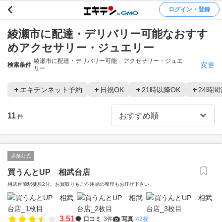
ログイン・登録
綾瀬市に配達・デリバリー可能なおすす
めアクセサリー・ジュエリー
綾瀬市に配達・デリバリー可能
アクセサリー・ジュエ
変更
検索条件
リー
エキテンネット予約
日祝OK
21時以降OK
24時間
11
件
店舗公式
買うんとUP 相武台店
相武台前駅徒歩2分。お買取りもご不用品の整理もお任せ下さい。
3.51
口コミ
3件
写真
42枚