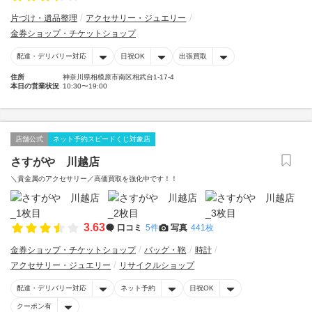
片づけ・遺品整理
アクセサリー・ジュエリー
金券ショップ・チケットショップ
配達・デリバリー対応
日祝OK
出張買取
住所
神奈川県相模原市南区相武台1-17-4
本日の営業状況
10:30〜19:00
店舗公式
ネット予約スピードくじ対象店
さすがや 川越店
＼貴金属のアクセサリー／高価買取を強化中です！！
3.63
口コミ
5件
写真
441枚
金券ショップ・チケットショップ
バッグ・鞄
時計
アクセサリー・ジュエリー
リサイクルショップ
配達・デリバリー対応
ネット予約
日祝OK
クーポン有