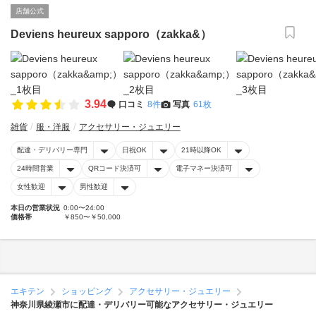
店舗公式
Deviens heureux sapporo（zakka&）
3.94
口コミ
8件
写真
61枚
雑貨
服・洋服
アクセサリー・ジュエリー
配達・デリバリー専門
日祝OK
21時以降OK
24時間営業
QRコード決済可
電子マネー決済可
女性歓迎
男性歓迎
本日の営業状況
0:00〜24:00
価格帯
￥850〜￥50,000
エキテン
ショッピング
アクセサリー・ジュエリー
神奈川県綾瀬市に配達・デリバリー可能なアクセサリー・ジュエリー