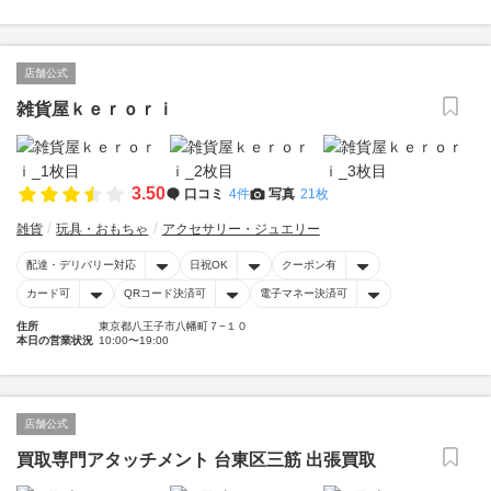
店舗公式
雑貨屋ｋｅｒｏｒｉ
3.50
口コミ
4件
写真
21枚
雑貨
玩具・おもちゃ
アクセサリー・ジュエリー
配達・デリバリー対応
日祝OK
クーポン有
カード可
QRコード決済可
電子マネー決済可
住所
東京都八王子市八幡町７−１０
本日の営業状況
10:00〜19:00
店舗公式
買取専門アタッチメント 台東区三筋 出張買取