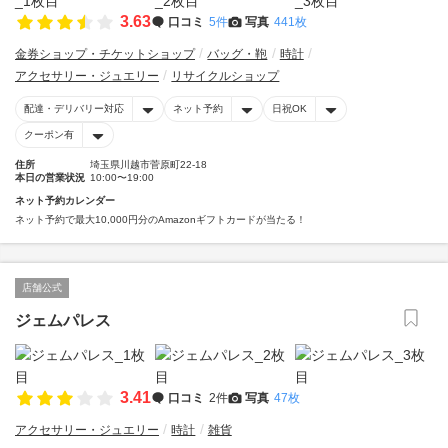
3.63
口コミ
5件
写真
441枚
金券ショップ・チケットショップ
バッグ・鞄
時計
アクセサリー・ジュエリー
リサイクルショップ
配達・デリバリー対応
ネット予約
日祝OK
クーポン有
住所
埼玉県川越市菅原町22-18
本日の営業状況
10:00〜19:00
ネット予約カレンダー
ネット予約で最大10,000円分のAmazonギフトカードが当たる！
店舗公式
ジェムパレス
3.41
口コミ
2件
写真
47枚
アクセサリー・ジュエリー
時計
雑貨