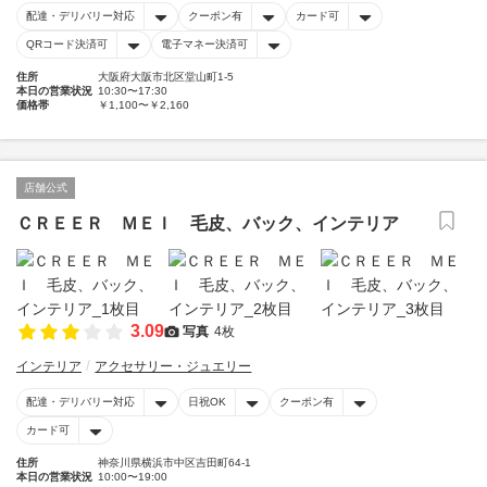
配達・デリバリー対応
クーポン有
カード可
QRコード決済可
電子マネー決済可
住所
大阪府大阪市北区堂山町1-5
本日の営業状況
10:30〜17:30
価格帯
￥1,100〜￥2,160
店舗公式
ＣＲＥＥＲ ＭＥＩ 毛皮、バック、インテリア
3.09
写真
4枚
インテリア
アクセサリー・ジュエリー
配達・デリバリー対応
日祝OK
クーポン有
カード可
住所
神奈川県横浜市中区吉田町64-1
本日の営業状況
10:00〜19:00