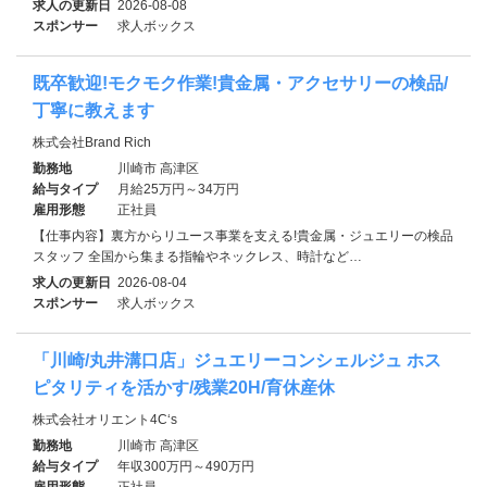
求人の更新日
2026-08-08
スポンサー
求人ボックス
既卒歓迎!モクモク作業!貴金属・アクセサリーの検品/
丁寧に教えます
株式会社Brand Rich
勤務地
川崎市 高津区
給与タイプ
月給25万円～34万円
雇用形態
正社員
【仕事内容】裏方からリユース事業を支える!貴金属・ジュエリーの検品
スタッフ 全国から集まる指輪やネックレス、時計など…
求人の更新日
2026-08-04
スポンサー
求人ボックス
「川崎/丸井溝口店」ジュエリーコンシェルジュ ホス
ピタリティを活かす/残業20H/育休産休
株式会社オリエント4C‘s
勤務地
川崎市 高津区
給与タイプ
年収300万円～490万円
雇用形態
正社員