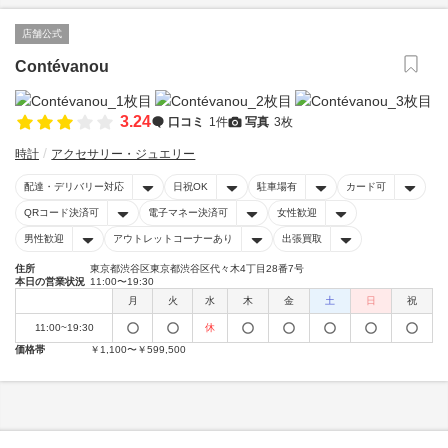
店舗公式
Contévanou
3.24
口コミ
1件
写真
3枚
時計
アクセサリー・ジュエリー
配達・デリバリー対応
日祝OK
駐車場有
カード可
QRコード決済可
電子マネー決済可
女性歓迎
男性歓迎
アウトレットコーナーあり
出張買取
住所
東京都渋谷区東京都渋谷区代々木4丁目28番7号
本日の営業状況
11:00〜19:30
月
火
水
木
金
土
日
祝
11:00~19:30
休
価格帯
￥1,100〜￥599,500