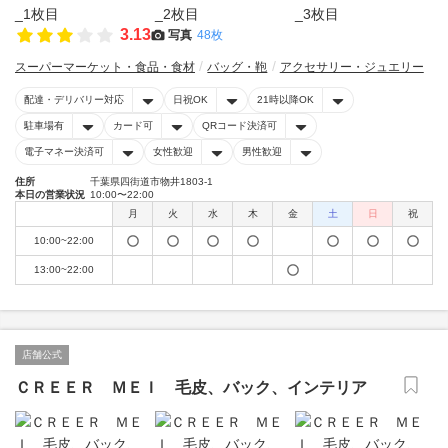
3.13
写真
48枚
スーパーマーケット・食品・食材
バッグ・鞄
アクセサリー・ジュエリー
配達・デリバリー対応
日祝OK
21時以降OK
駐車場有
カード可
QRコード決済可
電子マネー決済可
女性歓迎
男性歓迎
住所
千葉県四街道市物井1803-1
本日の営業状況
10:00〜22:00
月
火
水
木
金
土
日
祝
10:00~22:00
13:00~22:00
店舗公式
ＣＲＥＥＲ ＭＥＩ 毛皮、バック、インテリア