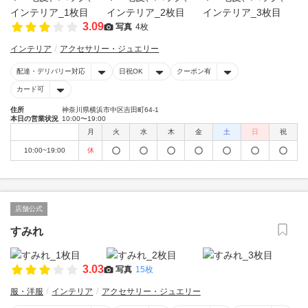
3.09
写真
4枚
インテリア
アクセサリー・ジュエリー
配達・デリバリー対応
日祝OK
クーポン有
カード可
住所
神奈川県横浜市中区吉田町64-1
本日の営業状況
10:00〜19:00
月
火
水
木
金
土
日
祝
10:00~19:00
休
店舗公式
すみれ
3.03
写真
15枚
服・洋服
インテリア
アクセサリー・ジュエリー