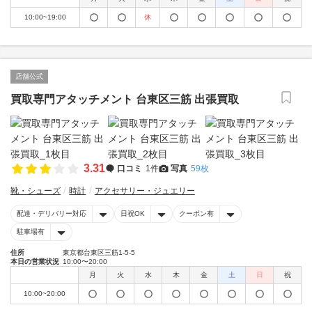
10:00~19:00
休
店舗公式
買取専門アタッチメント 台東区三筋 出張買取
3.31
口コミ
1件
写真
59枚
靴・シューズ
時計
アクセサリー・ジュエリー
配達・デリバリー対応
日祝OK
クーポン有
駐車場有
住所
東京都台東区三筋1-5-5
本日の営業状況
10:00〜20:00
月
火
水
木
金
土
日
祝
10:00~20:00