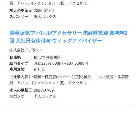
員、アパレル(ファッション・服)、アクセサリ…
求人の更新日
2026-07-09
スポンサー
求人ボックス
美容販売/アパレル/アクセサリー 未経験歓迎 賞与年2
回 入社日有休付与 ウィッグアドバイザー
株式会社アデランス
勤務地
横浜市 神奈川区
給与タイプ
月給22万9,000円～28万5,000円
雇用形態
正社員
【仕事内容】<職種> 百貨店(デパート) [正]化粧品・コスメ販売・美容部
員、アパレル(ファッション・服)、アクセサリ…
求人の更新日
2026-07-09
スポンサー
求人ボックス