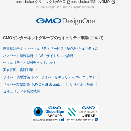
best choice クリニック byGMO
best choice 歯科 byGMO
©GMO DesignOne, Inc. All Rights reserved.
GMOインターネットグループのセキュリティ事業について
世界初総合ネットセキュリティサービス「GMOセキュリティ24」
パスワード漏洩診断
Webサイトリスク診断
セキュリティ相談AIチャットボット
実在証明・盗聴対策
サイバー攻撃対策（GMOサイバーセキュリティ byイエラエ）
サイバー攻撃対策（GMO Flatt Security）
なりすまし対策
セキュリティ事業の軌跡