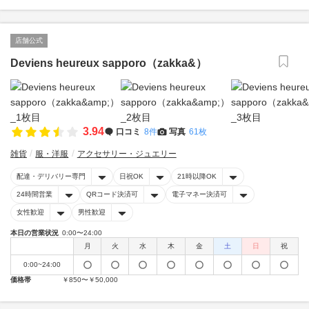
店舗公式
Deviens heureux sapporo（zakka&）
3.94
口コミ
8件
写真
61枚
雑貨
服・洋服
アクセサリー・ジュエリー
配達・デリバリー専門
日祝OK
21時以降OK
24時間営業
QRコード決済可
電子マネー決済可
女性歓迎
男性歓迎
本日の営業状況
0:00〜24:00
月
火
水
木
金
土
日
祝
0:00~24:00
価格帯
￥850〜￥50,000