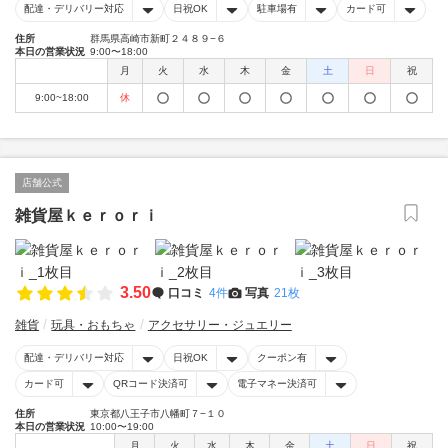
配達・デリバリー対応
日祝OK
駐車場有
カード可
住所
群馬県高崎市新町２４８９−６
本日の営業状況
9:00〜18:00
月
火
水
木
金
土
日
祝
9:00~18:00
休
店舗公式
雑貨屋ｋｅｒｏｒｉ
3.50
口コミ
4件
写真
21枚
雑貨
玩具・おもちゃ
アクセサリー・ジュエリー
配達・デリバリー対応
日祝OK
クーポン有
カード可
QRコード決済可
電子マネー決済可
住所
東京都八王子市八幡町７−１０
本日の営業状況
10:00〜19:00
月
火
水
木
金
土
日
祝