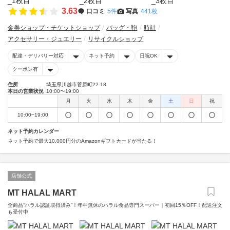
3.63
口コミ
5件
写真
441枚
金券ショップ・チケットショップ
バッグ・鞄
時計
アクセサリー・ジュエリー
リサイクルショップ
配達・デリバリー対応
ネット予約
日祝OK
クーポン有
住所
埼玉県川越市菅原町22-18
本日の営業状況
10:00〜19:00
月
火
水
木
金
土
日
祝
10:00~19:00
ネット予約カレンダー
ネット予約で最大10,000円分のAmazonギフトカードが当たる！
店舗公式
MT HALAL MART
全商品“ハラル認証取得済み”！年中無休のハラル食品専門スーパー｜初回15％OFF！配送注文
も受付中