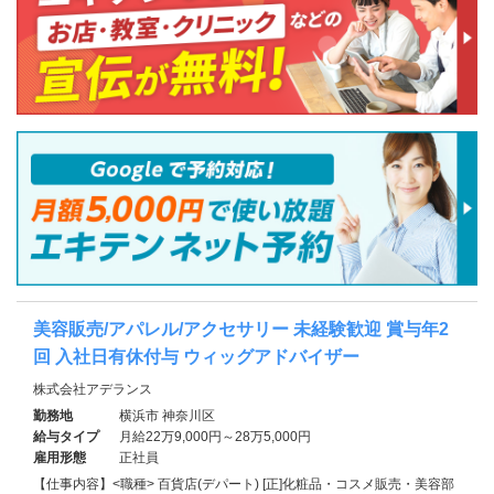
美容販売/アパレル/アクセサリー 未経験歓迎 賞与年2
回 入社日有休付与 ウィッグアドバイザー
株式会社アデランス
勤務地
横浜市 神奈川区
給与タイプ
月給22万9,000円～28万5,000円
雇用形態
正社員
【仕事内容】<職種> 百貨店(デパート) [正]化粧品・コスメ販売・美容部