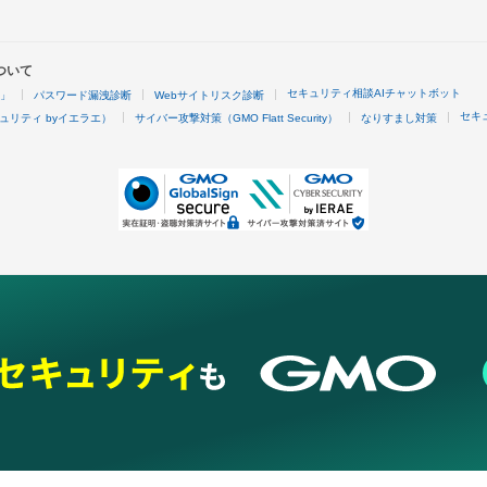
ついて
セキュリティ相談AIチャットボット
4」
パスワード漏洩診断
Webサイトリスク診断
セキ
ュリティ byイエラエ）
サイバー攻撃対策（GMO Flatt Security）
なりすまし対策