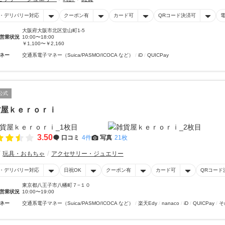
・デリバリー対応
クーポン有
カード可
QRコード決済可
大阪府大阪市北区堂山町1-5
営業状況
10:00〜18:00
￥1,100〜￥2,160
ネー
交通系電子マネー（Suica/PASMO/ICOCA など）
iD
QUICPay
公式
貨屋ｋｅｒｏｒｉ
3.50
口コミ
4件
写真
21枚
玩具・おもちゃ
アクセサリー・ジュエリー
・デリバリー対応
日祝OK
クーポン有
カード可
QRコード
東京都八王子市八幡町７−１０
営業状況
10:00〜19:00
ネー
交通系電子マネー（Suica/PASMO/ICOCA など）
楽天Edy
nanaco
iD
QUICPay
そ