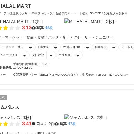
HALAL MART
“ハラル認証取得済み”！年中無休のハラル食品専門スーパー｜初回15％OFF！配送注文も受付中
3.13
写真
48枚
パーマーケット・食品・食材
バッグ・鞄
アクセサリー・ジュエリー
・デリバリー対応
日祝OK
21時以降OK
駐車場有
カード可
マネー決済可
女性歓迎
男性歓迎
千葉県四街道市物井1803-1
営業状況
13:00〜22:00
ネー
交通系電子マネー（Suica/PASMO/ICOCA など）
楽天Edy
nanaco
iD
QUICPay
公式
ェムパレス
3.41
口コミ
2件
写真
47枚
セサリー・ジュエリー
時計
雑貨