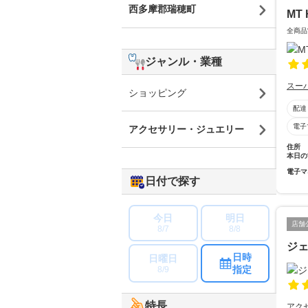
西多摩郡瑞穂町
MT 
全商品
ジャンル・業種
スー
ショッピング
配達
電子
アクセサリー・ジュエリー
住所
本日の
電子マ
日付で探す
今日
明日
店舗
8/7
8/8
ジ
日時
日曜日
指定
8/9
特長
アク