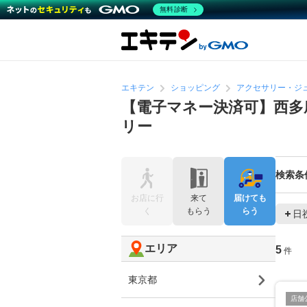
無料診断
エキテン
ショッピング
アクセサリー・ジ
【電子マネー決済可】西多
リー
検索条
お店に行
来て
届けても
く
もらう
らう
日
エリア
5
件
東京都
店舗