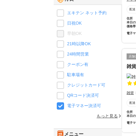
配達
エキテン ネット予約
住所
本日の
日祝OK
価格帯
早朝OK
電子マ
21時以降OK
24時間営業
店舗
クーポン有
雑
駐車場有
クレジットカード可
雑貨
QRコード決済可
配達
電子マネー決済可
住所
もっと見る
本日の
電子マ
メニュー