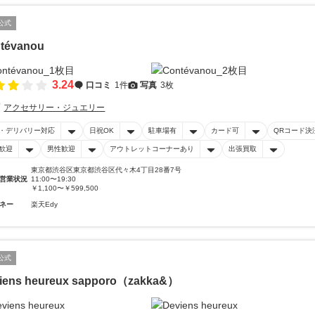
公式
tévanou
3.24
口コミ
1件
写真
3枚
アクセサリー・ジュエリー
・デリバリー対応
日祝OK
駐車場有
カード可
QRコード決
歓迎
男性歓迎
アウトレットコーナーあり
出張買取
東京都渋谷区東京都渋谷区代々木4丁目28番7号
営業状況
11:00〜19:30
￥1,100〜￥599,500
ネー
楽天Edy
公式
iens heureux sapporo（zakka&）