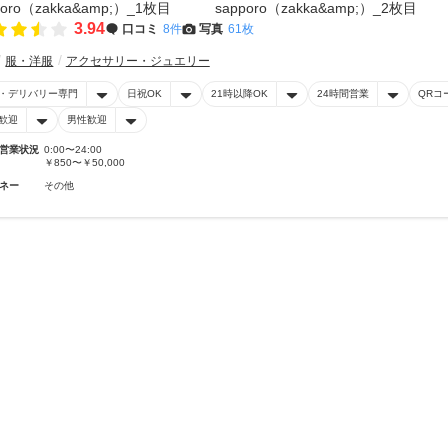
3.94
口コミ
8件
写真
61枚
服・洋服
アクセサリー・ジュエリー
・デリバリー専門
日祝OK
21時以降OK
24時間営業
QRコ
歓迎
男性歓迎
営業状況
0:00〜24:00
￥850〜￥50,000
ネー
その他