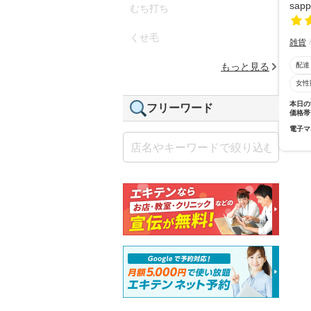
むち打ち
くせ毛
雑貨
配達
もっと見る
女性
本日の
フリーワード
価格帯
電子マ