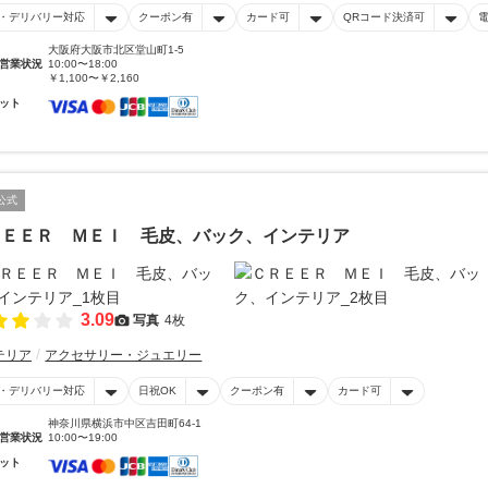
・デリバリー対応
クーポン有
カード可
QRコード決済可
大阪府大阪市北区堂山町1-5
営業状況
10:00〜18:00
￥1,100〜￥2,160
ット
公式
ＲＥＥＲ ＭＥＩ 毛皮、バック、インテリア
3.09
写真
4枚
テリア
アクセサリー・ジュエリー
・デリバリー対応
日祝OK
クーポン有
カード可
神奈川県横浜市中区吉田町64-1
営業状況
10:00〜19:00
ット