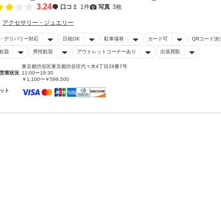
3.24
口コミ
1件
写真
3枚
アクセサリー・ジュエリー
・デリバリー対応
日祝OK
駐車場有
カード可
QRコード決
歓迎
男性歓迎
アウトレットコーナーあり
出張買取
東京都渋谷区東京都渋谷区代々木4丁目28番7号
営業状況
11:00〜19:30
￥1,100〜￥599,500
ット