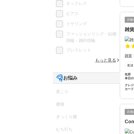
ネックレス
ピアス
店舗
イヤリング
雑
ファッションリング・結婚
指輪・婚約指輪
ブレスレット
雑貨
もっと見る
配達
住所
お悩み
本日の
クレジ
カード
肩こり
腰痛
店舗
ぎっくり腰
Con
むち打ち