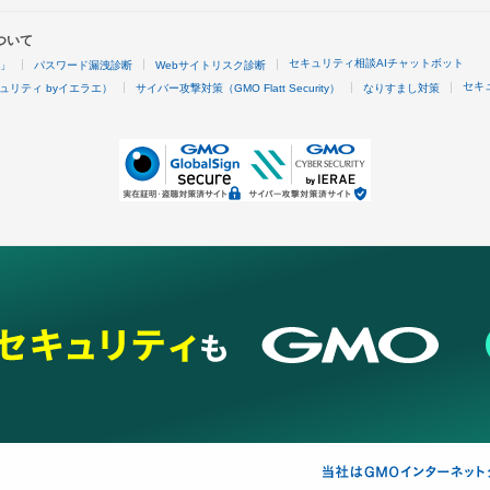
ついて
セキュリティ相談AIチャットボット
4」
パスワード漏洩診断
Webサイトリスク診断
セキ
ュリティ byイエラエ）
サイバー攻撃対策（GMO Flatt Security）
なりすまし対策