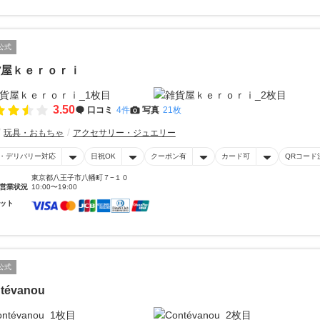
公式
貨屋ｋｅｒｏｒｉ
3.50
口コミ
4件
写真
21枚
玩具・おもちゃ
アクセサリー・ジュエリー
・デリバリー対応
日祝OK
クーポン有
カード可
QRコード
東京都八王子市八幡町７−１０
営業状況
10:00〜19:00
ット
公式
tévanou