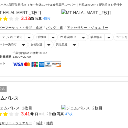
“ハラル認証取得済み”！年中無休のハラル食品専門スーパー｜初回15％OFF！配送注文も受付中
3.13
写真
48枚
パーマーケット・食品・食材
バッグ・鞄
アクセサリー・ジュエリー
・デリバリー対応
日祝OK
21時以降OK
駐車場有
カード可
マネー決済可
女性歓迎
男性歓迎
千葉県四街道市物井1803-1
営業状況
13:00〜22:00
ット
公式
ェムパレス
3.41
口コミ
2件
写真
47枚
セサリー・ジュエリー
時計
雑貨