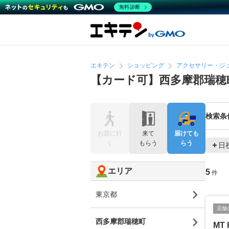
無料診断
エキテン
ショッピング
アクセサリー・ジ
【カード可】西多摩郡瑞穂
検索条
お店に行
来て
届けても
く
もらう
らう
日
エリア
5
件
東京都
店舗
西多摩郡瑞穂町
MT 