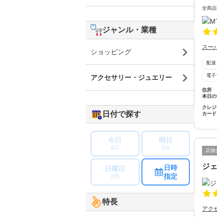
全商品
ジャンル・業種
スー
ショッピング
配達
電子
アクセサリー・ジュエリー
住所
本日の
クレジ
日付で探す
カード
今日
明日
8/7
8/8
店舗
ジ
日時
日曜日
指定
8/9
特長
アク