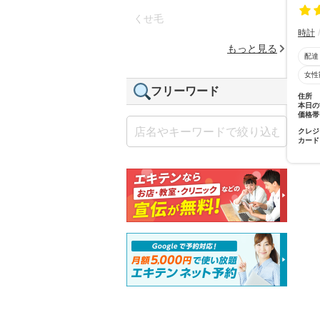
くせ毛
時計
もっと見る
配達
女性
フリーワード
住所
本日の
価格帯
クレジ
カード