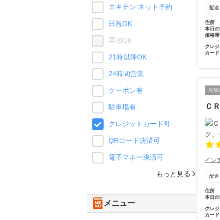
エキテン ネット予約
配達
住所
日祝OK
本日の
価格帯
早朝OK
クレジ
カード
21時以降OK
24時間営業
クーポン有
店舗
Ｃ
駐車場有
クレジットカード可
QRコード決済可
電子マネー決済可
イン
もっと見る
配達
住所
本日の
メニュー
クレジ
カード