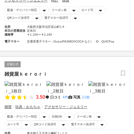
アクセサリー・ジュエリー
時計
雑貨
配達・デリバリー対応
クーポン有
カード可
QRコード決済可
電子マネー決済可
住所
大阪府大阪市北区堂山町1-5
本日の営業状況
定休日
価格帯
￥1,100〜￥2,160
電子マネー
交通系電子マネー（Suica/PASMO/ICOCA など）
iD
QUICPay
店舗公式
雑貨屋ｋｅｒｏｒｉ
3.50
口コミ
4件
写真
21枚
雑貨
玩具・おもちゃ
アクセサリー・ジュエリー
配達・デリバリー対応
日祝OK
クーポン有
カード可
QRコード決済可
電子マネー決済可
住所
東京都八王子市八幡町７−１０