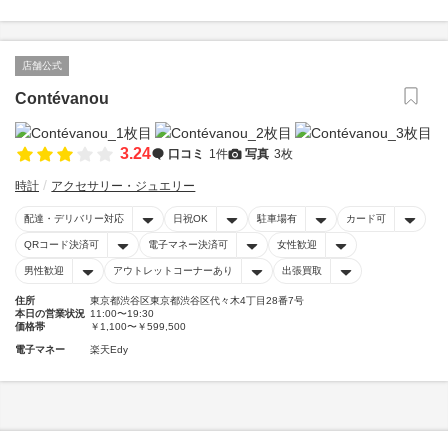
店舗公式
Contévanou
3.24
口コミ
1件
写真
3枚
時計
アクセサリー・ジュエリー
配達・デリバリー対応
日祝OK
駐車場有
カード可
QRコード決済可
電子マネー決済可
女性歓迎
男性歓迎
アウトレットコーナーあり
出張買取
住所
東京都渋谷区東京都渋谷区代々木4丁目28番7号
本日の営業状況
11:00〜19:30
価格帯
￥1,100〜￥599,500
電子マネー
楽天Edy