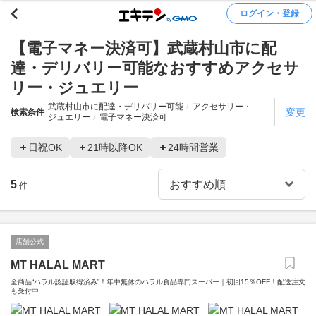
ログイン・登録
【電子マネー決済可】武蔵村山市に配
達・デリバリー可能なおすすめアクセサ
リー・ジュエリー
武蔵村山市に配達・デリバリー可能
アクセサリー・
変更
検索条件
ジュエリー
電子マネー決済可
日祝OK
21時以降OK
24時間営業
5
件
店舗公式
MT HALAL MART
全商品“ハラル認証取得済み”！年中無休のハラル食品専門スーパー｜初回15％OFF！配送注文
も受付中