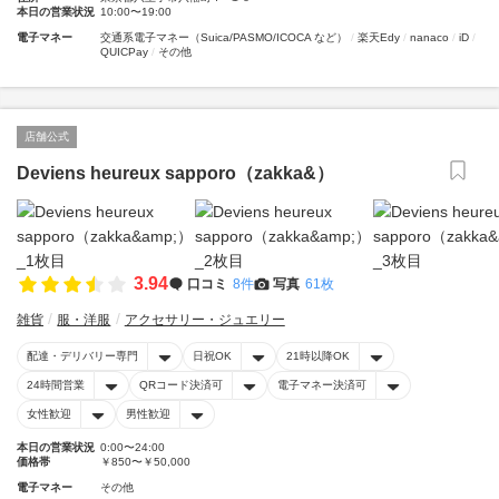
本日の営業状況
10:00〜19:00
電子マネー
交通系電子マネー（Suica/PASMO/ICOCA など）
楽天Edy
nanaco
iD
QUICPay
その他
店舗公式
Deviens heureux sapporo（zakka&）
3.94
口コミ
8件
写真
61枚
雑貨
服・洋服
アクセサリー・ジュエリー
配達・デリバリー専門
日祝OK
21時以降OK
24時間営業
QRコード決済可
電子マネー決済可
女性歓迎
男性歓迎
本日の営業状況
0:00〜24:00
価格帯
￥850〜￥50,000
電子マネー
その他