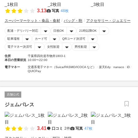
3.13
写真
48枚
スーパーマーケット・食品・食材
バッグ・鞄
アクセサリー・ジュエリー
配達・デリバリー対応
日祝OK
21時以降OK
駐車場有
カード可
QRコード決済可
電子マネー決済可
女性歓迎
男性歓迎
住所
千葉県四街道市物井1803-1
本日の営業状況
10:00〜22:00
電子マネー
交通系電子マネー（Suica/PASMO/ICOCA など）
楽天Edy
nanaco
iD
QUICPay
店舗公式
ジェムパレス
3.41
口コミ
2件
写真
47枚