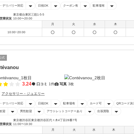
・デリバリー対応
日祝OK
クーポン有
駐車場有
東京都台東区三筋1-5-5
営業状況
10:00〜20:00
月
火
水
木
10:00~20:00
公式
tévanou
3.24
口コミ
1件
写真
3枚
アクセサリー・ジュエリー
・デリバリー対応
日祝OK
駐車場有
カード可
QRコード決
歓迎
男性歓迎
アウトレットコーナーあり
出張買取
東京都渋谷区東京都渋谷区代々木4丁目28番7号
営業状況
11:00〜19:30
月
火
水
木