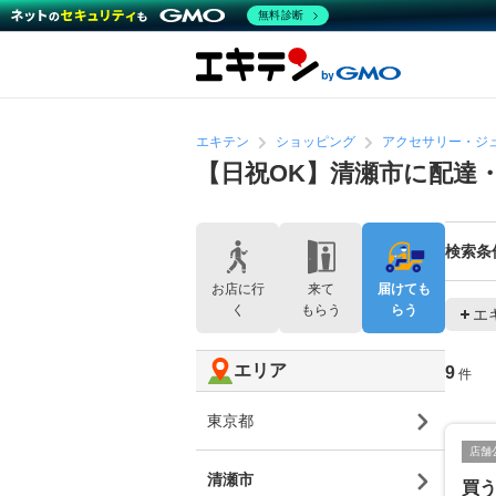
無料診断
エキテン
ショッピング
アクセサリー・ジ
【日祝OK】清瀬市に配達
検索条
お店に行
来て
届けても
く
もらう
らう
エ
エリア
9
件
東京都
店舗
清瀬市
買う