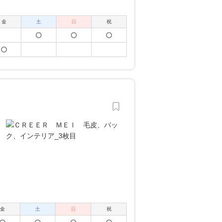
金
土
日
祝
金
土
日
祝