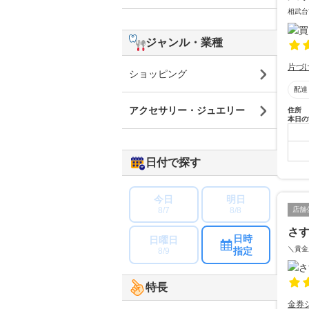
相武台
ジャンル・業種
片づ
ショッピング
配達
アクセサリー・ジュエリー
住所
本日の
日付で探す
今日
明日
店舗
8/7
8/8
さ
日時
日曜日
＼貴金
指定
8/9
特長
金券