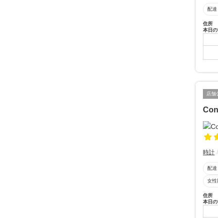
配達
住所
本日の
店舗
Con
時計
配達
女性
住所
本日の