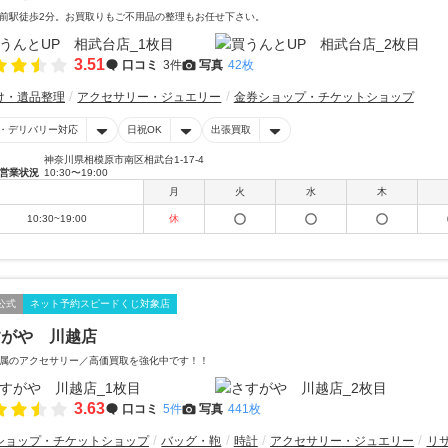
前駅徒歩2分。お買取りもご不用品の整理もお任せ下さい。
3.51
口コミ
3件
写真
42枚
け・遺品整理
アクセサリー・ジュエリー
金券ショップ・チケットショップ
・デリバリー対応
日祝OK
出張買取
神奈川県相模原市南区相武台1-17-4
営業状況
10:30〜19:00
月
火
水
木
10:30~19:00
休
公式
ネット予約スピードくじ対象店
すがや 川越店
属のアクセサリー／高価買取を強化中です！！
3.63
口コミ
5件
写真
441枚
ショップ・チケットショップ
バッグ・鞄
時計
アクセサリー・ジュエリー
リ