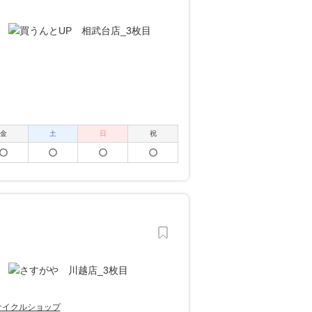
金
土
日
祝
サイクルショップ