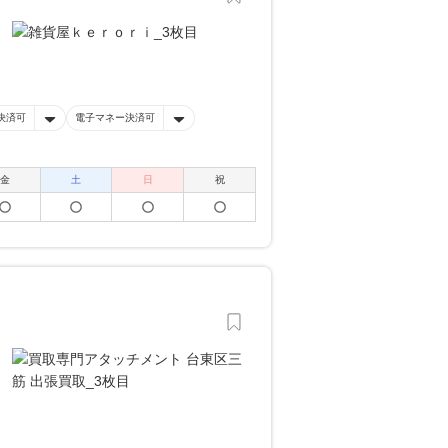
決済可
電子マネー決済可
金
土
日
祝