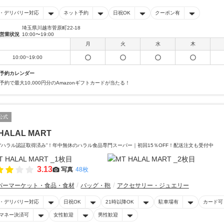
・デリバリー対応
ネット予約
日祝OK
クーポン有
埼玉県川越市菅原町22-18
営業状況
10:00〜19:00
月
火
水
木
10:00~19:00
予約カレンダー
予約で最大10,000円分のAmazonギフトカードが当たる！
公式
HALAL MART
“ハラル認証取得済み”！年中無休のハラル食品専門スーパー｜初回15％OFF！配送注文も受付中
3.13
写真
48枚
パーマーケット・食品・食材
バッグ・鞄
アクセサリー・ジュエリー
・デリバリー対応
日祝OK
21時以降OK
駐車場有
カード可
マネー決済可
女性歓迎
男性歓迎