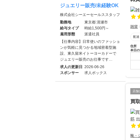
ジュエリー販売/未経験OK
株式会社シーエーセールススタッフ
勤務地
東京都 清瀬市
雑貨
給与タイプ
時給1,500円～
雇用形態
派遣社員
配達
【仕事内容】日常使いのファッショ
住所
ンが気軽に見つかる地域密着型施
本日の
設、東久留米イトーヨーカドーで
ジュエリー販売のお仕事です…
求人の更新日
2026-06-26
スポンサー
求人ボックス
店舗
買取
靴・