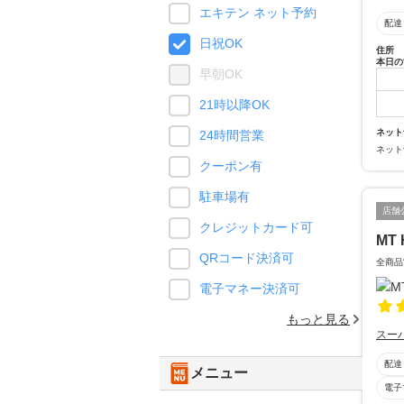
エキテン ネット予約
配達
日祝OK
住所
本日の
早朝OK
21時以降OK
ネット
24時間営業
ネット
クーポン有
駐車場有
店舗
クレジットカード可
MT 
QRコード決済可
全商品
電子マネー決済可
もっと見る
スー
配達
メニュー
電子