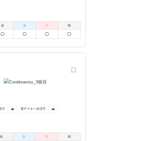
金
土
日
祝
済可
電子マネー決済可
金
土
日
祝