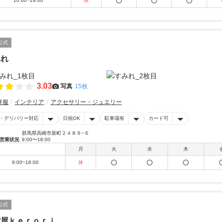
10:00~19:00
休
公式
みれ
3.03
写真
15枚
洋服
インテリア
アクセサリー・ジュエリー
・デリバリー対応
日祝OK
駐車場有
カード可
群馬県高崎市新町２４８９−６
営業状況
9:00〜18:00
月
火
水
木
9:00~18:00
休
公式
貨屋ｋｅｒｏｒｉ