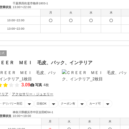
千葉県四街道市物井1803-1
営業状況
13:00〜22:00
月
火
水
木
10:00~22:00
13:00~22:00
公式
ＲＥＥＲ ＭＥＩ 毛皮、バック、インテリア
3.09
写真
4枚
テリア
アクセサリー・ジュエリー
・デリバリー対応
日祝OK
クーポン有
カード可
神奈川県横浜市中区吉田町64-1
営業状況
10:00〜19:00
月
火
水
木