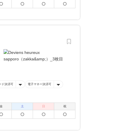
ード決済可
電子マネー決済可
金
土
日
祝