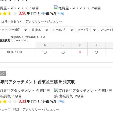
3.50
口コミ
4件
写真
21枚
玩具・おもちゃ
アクセサリー・ジュエリー
・デリバリー対応
日祝OK
クーポン有
カード可
QRコード
東京都八王子市八幡町７−１０
営業状況
10:00〜19:00
月
火
水
木
10:00~19:00
休
公式
専門アタッチメント 台東区三筋 出張買取
3.31
口コミ
1件
写真
59枚
シューズ
時計
アクセサリー・ジュエリー