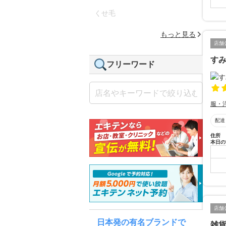
くせ毛
もっと見る
店舗
す
フリーワード
服・
配達
住所
本日の
店舗
日本発の有名ブランドで
雑