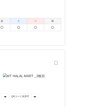
金
土
日
祝
QRコード決済可