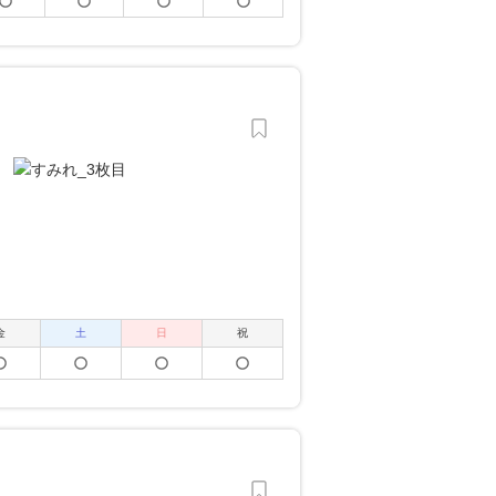
金
土
日
祝