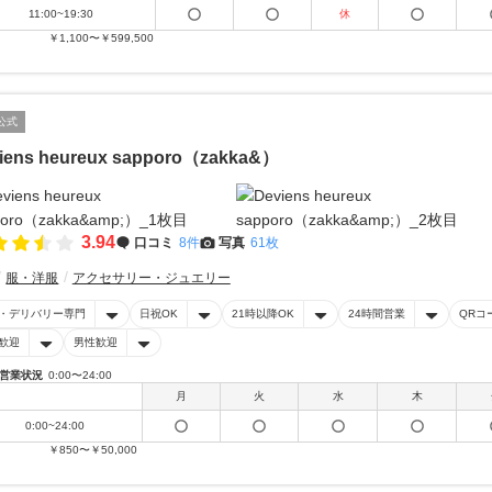
11:00~19:30
休
￥1,100〜￥599,500
公式
iens heureux sapporo（zakka&）
3.94
口コミ
8件
写真
61枚
服・洋服
アクセサリー・ジュエリー
・デリバリー専門
日祝OK
21時以降OK
24時間営業
QRコ
歓迎
男性歓迎
営業状況
0:00〜24:00
月
火
水
木
0:00~24:00
￥850〜￥50,000