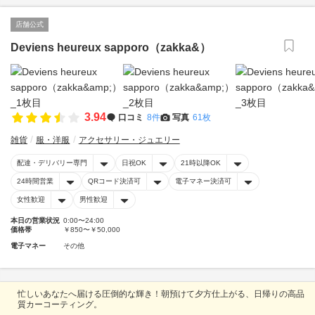
店舗公式
Deviens heureux sapporo（zakka&）
3.94
口コミ
8件
写真
61枚
雑貨
服・洋服
アクセサリー・ジュエリー
配達・デリバリー専門
日祝OK
21時以降OK
24時間営業
QRコード決済可
電子マネー決済可
女性歓迎
男性歓迎
本日の営業状況
0:00〜24:00
価格帯
￥850〜￥50,000
電子マネー
その他
忙しいあなたへ届ける圧倒的な輝き！朝預けて夕方仕上がる、日帰りの高品
質カーコーティング。