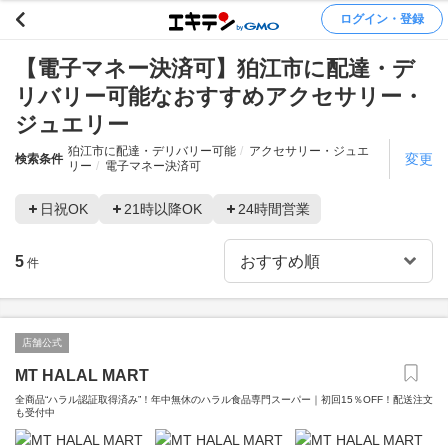
ログイン・登録
【電子マネー決済可】狛江市に配達・デ
リバリー可能なおすすめアクセサリー・
ジュエリー
狛江市に配達・デリバリー可能
アクセサリー・ジュエ
変更
検索条件
リー
電子マネー決済可
日祝OK
21時以降OK
24時間営業
5
件
店舗公式
MT HALAL MART
全商品“ハラル認証取得済み”！年中無休のハラル食品専門スーパー｜初回15％OFF！配送注文
も受付中