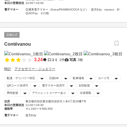
本日の営業状況
10:00〜19:00
電子マネー
交通系電子マネー（Suica/PASMO/ICOCA など）
楽天Edy
nanaco
iD
QUICPay
その他
店舗公式
Contévanou
3.24
口コミ
1件
写真
3枚
時計
アクセサリー・ジュエリー
配達・デリバリー対応
日祝OK
駐車場有
カード可
QRコード決済可
電子マネー決済可
女性歓迎
男性歓迎
アウトレットコーナーあり
出張買取
住所
東京都渋谷区東京都渋谷区代々木4丁目28番7号
本日の営業状況
11:00〜19:30
価格帯
￥1,100〜￥599,500
電子マネー
楽天Edy