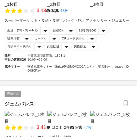
3.13
写真
48枚
スーパーマーケット・食品・食材
バッグ・鞄
アクセサリー・ジュエリー
配達・デリバリー対応
日祝OK
21時以降OK
駐車場有
カード可
QRコード決済可
電子マネー決済可
女性歓迎
男性歓迎
住所
千葉県四街道市物井1803-1
本日の営業状況
10:00〜22:00
電子マネー
交通系電子マネー（Suica/PASMO/ICOCA など）
楽天Edy
nanaco
iD
QUICPay
店舗公式
ジェムパレス
3.41
口コミ
2件
写真
47枚