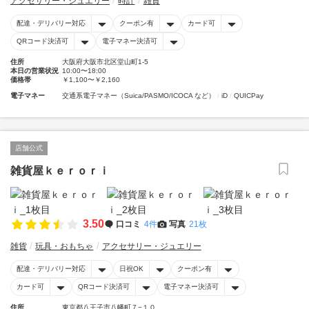
アクセサリー・ジュエリー
時計
雑貨
配達・デリバリー対応
クーポン有
カード可
QRコード決済可
電子マネー決済可
住所
大阪府大阪市北区堂山町1-5
本日の営業状況
10:00〜18:00
価格帯
￥1,100〜￥2,160
電子マネー
交通系電子マネー（Suica/PASMO/ICOCA など）
iD
QUICPay
店舗公式
雑貨屋ｋｅｒｏｒｉ
3.50
口コミ
4件
写真
21枚
雑貨
玩具・おもちゃ
アクセサリー・ジュエリー
配達・デリバリー対応
日祝OK
クーポン有
カード可
QRコード決済可
電子マネー決済可
住所
東京都八王子市八幡町７−１０