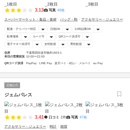
3.13
写真
48枚
スーパーマーケット・食品・食材
バッグ・鞄
アクセサリー・ジュエリー
配達・デリバリー対応
日祝OK
21時以降OK
駐車場有
カード可
QRコード決済可
電子マネー決済可
女性歓迎
男性歓迎
住所
千葉県四街道市物井1803-1
本日の営業状況
10:00〜22:00
QRコード決済
PayPay
LINE Pay
楽天ペイ
d払い
メルペイ
au Pay
店舗公式
ジェムパレス
3.41
口コミ
2件
写真
47枚
アクセサリー・ジュエリー
時計
雑貨