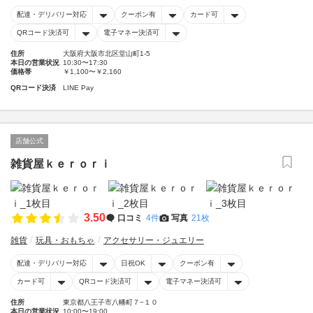
配達・デリバリー対応
クーポン有
カード可
QRコード決済可
電子マネー決済可
住所
大阪府大阪市北区堂山町1-5
本日の営業状況
10:30〜17:30
価格帯
￥1,100〜￥2,160
QRコード決済
LINE Pay
店舗公式
雑貨屋ｋｅｒｏｒｉ
3.50
口コミ
4件
写真
21枚
雑貨
玩具・おもちゃ
アクセサリー・ジュエリー
配達・デリバリー対応
日祝OK
クーポン有
カード可
QRコード決済可
電子マネー決済可
住所
東京都八王子市八幡町７−１０
本日の営業状況
10:00〜19:00