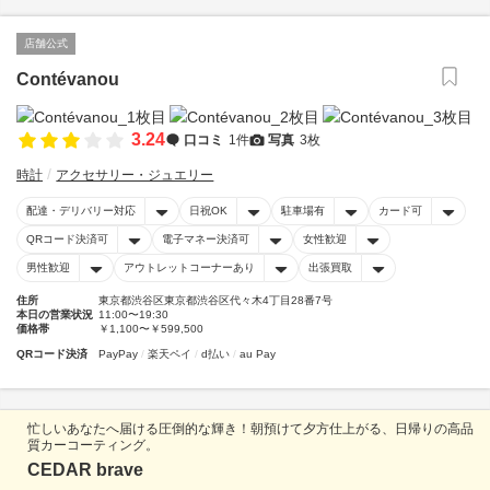
店舗公式
Contévanou
3.24
口コミ
1件
写真
3枚
時計
アクセサリー・ジュエリー
配達・デリバリー対応
日祝OK
駐車場有
カード可
QRコード決済可
電子マネー決済可
女性歓迎
男性歓迎
アウトレットコーナーあり
出張買取
住所
東京都渋谷区東京都渋谷区代々木4丁目28番7号
本日の営業状況
11:00〜19:30
価格帯
￥1,100〜￥599,500
QRコード決済
PayPay
楽天ペイ
d払い
au Pay
忙しいあなたへ届ける圧倒的な輝き！朝預けて夕方仕上がる、日帰りの高品
質カーコーティング。
CEDAR brave