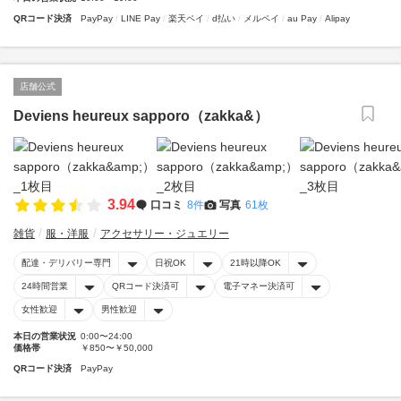
QRコード決済
PayPay
LINE Pay
楽天ペイ
d払い
メルペイ
au Pay
Alipay
店舗公式
Deviens heureux sapporo（zakka&）
3.94
口コミ
8件
写真
61枚
雑貨
服・洋服
アクセサリー・ジュエリー
配達・デリバリー専門
日祝OK
21時以降OK
24時間営業
QRコード決済可
電子マネー決済可
女性歓迎
男性歓迎
本日の営業状況
0:00〜24:00
価格帯
￥850〜￥50,000
QRコード決済
PayPay