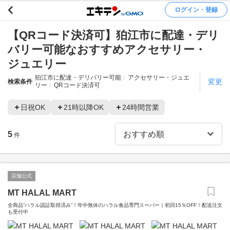
ログイン・登録
【QRコード決済可】狛江市に配達・デリ
バリー可能なおすすめアクセサリー・
ジュエリー
狛江市に配達・デリバリー可能
アクセサリー・ジュエ
変更
検索条件
リー
QRコード決済可
日祝OK
21時以降OK
24時間営業
5
件
店舗公式
MT HALAL MART
全商品“ハラル認証取得済み”！年中無休のハラル食品専門スーパー｜初回15％OFF！配送注文
も受付中