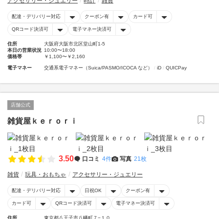
アクセサリー・ジュエリー
時計
雑貨
配達・デリバリー対応
クーポン有
カード可
QRコード決済可
電子マネー決済可
住所
大阪府大阪市北区堂山町1-5
本日の営業状況
10:00〜18:00
価格帯
￥1,100〜￥2,160
電子マネー
交通系電子マネー（Suica/PASMO/ICOCA など）
iD
QUICPay
店舗公式
雑貨屋ｋｅｒｏｒｉ
3.50
口コミ
4件
写真
21枚
雑貨
玩具・おもちゃ
アクセサリー・ジュエリー
配達・デリバリー対応
日祝OK
クーポン有
カード可
QRコード決済可
電子マネー決済可
住所
東京都八王子市八幡町７−１０