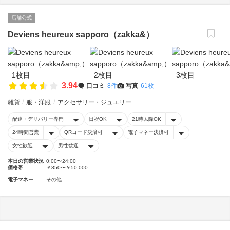
店舗公式
Deviens heureux sapporo（zakka&）
3.94
口コミ
8件
写真
61枚
雑貨
服・洋服
アクセサリー・ジュエリー
配達・デリバリー専門
日祝OK
21時以降OK
24時間営業
QRコード決済可
電子マネー決済可
女性歓迎
男性歓迎
本日の営業状況
0:00〜24:00
価格帯
￥850〜￥50,000
電子マネー
その他