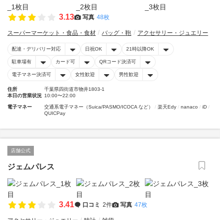
3.13
写真
48枚
スーパーマーケット・食品・食材
バッグ・鞄
アクセサリー・ジュエリー
配達・デリバリー対応
日祝OK
21時以降OK
駐車場有
カード可
QRコード決済可
電子マネー決済可
女性歓迎
男性歓迎
住所
千葉県四街道市物井1803-1
本日の営業状況
10:00〜22:00
電子マネー
交通系電子マネー（Suica/PASMO/ICOCA など）
楽天Edy
nanaco
iD
QUICPay
店舗公式
ジェムパレス
3.41
口コミ
2件
写真
47枚