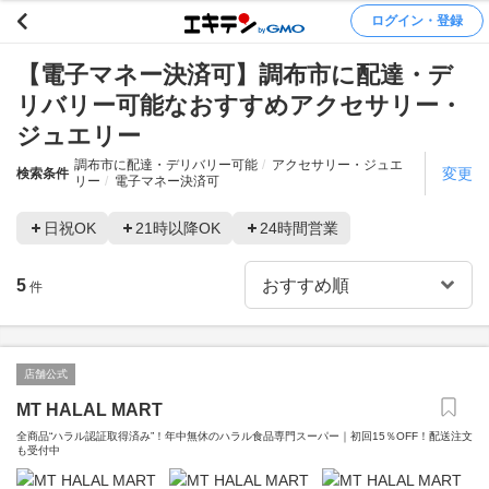
ログイン・登録
【電子マネー決済可】調布市に配達・デ
リバリー可能なおすすめアクセサリー・
ジュエリー
調布市に配達・デリバリー可能
アクセサリー・ジュエ
変更
検索条件
リー
電子マネー決済可
日祝OK
21時以降OK
24時間営業
5
件
店舗公式
MT HALAL MART
全商品“ハラル認証取得済み”！年中無休のハラル食品専門スーパー｜初回15％OFF！配送注文
も受付中