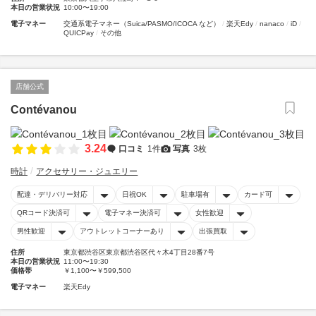
本日の営業状況
10:00〜19:00
電子マネー
交通系電子マネー（Suica/PASMO/ICOCA など）
楽天Edy
nanaco
iD
QUICPay
その他
店舗公式
Contévanou
3.24
口コミ
1件
写真
3枚
時計
アクセサリー・ジュエリー
配達・デリバリー対応
日祝OK
駐車場有
カード可
QRコード決済可
電子マネー決済可
女性歓迎
男性歓迎
アウトレットコーナーあり
出張買取
住所
東京都渋谷区東京都渋谷区代々木4丁目28番7号
本日の営業状況
11:00〜19:30
価格帯
￥1,100〜￥599,500
電子マネー
楽天Edy