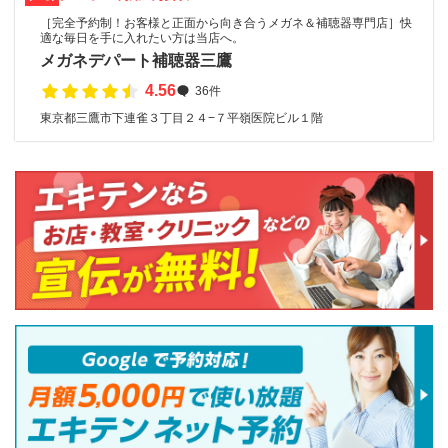
［完全予約制！お客様と正面から向き合うメガネ＆補聴器専門店］快
適な毎日を手に入れたい方は当店へ。
メガネデパート補聴器三鷹
4.56
36件
東京都三鷹市下連雀３丁目２４−７平嶺医院ビル１階