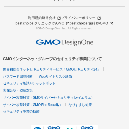
利用規約
運営会社
プライバシーポリシー
best choice クリニック byGMO
best choice 歯科 byGMO
©GMO DesignOne, Inc. All Rights reserved.
GMOインターネットグループのセキュリティ事業について
世界初総合ネットセキュリティサービス「GMOセキュリティ24」
パスワード漏洩診断
Webサイトリスク診断
セキュリティ相談AIチャットボット
実在証明・盗聴対策
サイバー攻撃対策（GMOサイバーセキュリティ byイエラエ）
サイバー攻撃対策（GMO Flatt Security）
なりすまし対策
セキュリティ事業の軌跡