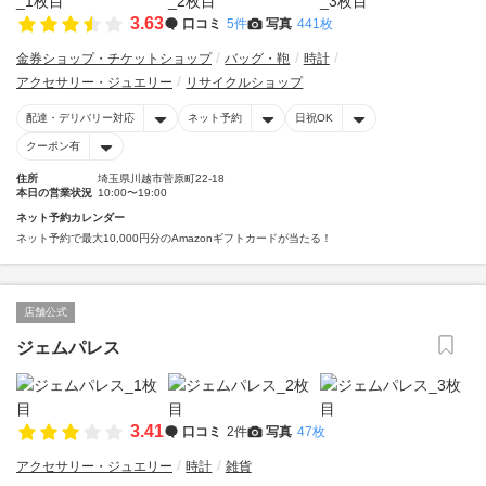
3.63
口コミ
5件
写真
441枚
金券ショップ・チケットショップ
バッグ・鞄
時計
アクセサリー・ジュエリー
リサイクルショップ
配達・デリバリー対応
ネット予約
日祝OK
クーポン有
住所
埼玉県川越市菅原町22-18
本日の営業状況
10:00〜19:00
ネット予約カレンダー
ネット予約で最大10,000円分のAmazonギフトカードが当たる！
店舗公式
ジェムパレス
3.41
口コミ
2件
写真
47枚
アクセサリー・ジュエリー
時計
雑貨