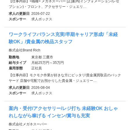
【仕事内容】<職種> メガネスーパー [正]案内(インフォメーション/レセ
プション)・フロント、アクセサリー・ジュエリ…
求人の更新日
2026-07-22
スポンサー
求人ボックス
ワークライフバランス充実/早期キャリア形成/「未経
験OK」/貴金属の検品スタッフ
株式会社Brand Rich
勤務地
東京都 三鷹市
給与タイプ
月給25万円～35万円
雇用形態
正社員
【仕事内容】モクモク作業が好きな方にピッタリ!貴金属買取店のバック
ヤード 店舗や宅配でお預かりした貴金属・ジュエリー…
求人の更新日
2026-08-04
スポンサー
求人ボックス
案内・受付/アクセサリー/レジ打ち 未経験OK おしゃ
れしながら稼げる インセン/賞与も充実
株式会社メガネスーパー