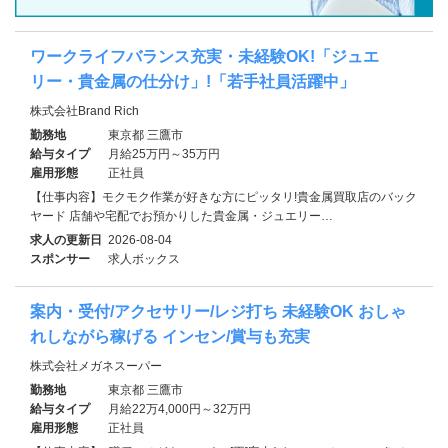
ワークライフバランス充実・未経験OK!「ジュエ
リー・貴金属の仕分け」!「若手社員活躍中」
株式会社Brand Rich
勤務地
東京都 三鷹市
給与タイプ
月給25万円～35万円
雇用形態
正社員
【仕事内容】モクモク作業が好きな方にピッタリ!貴金属買取店のバック
ヤード 店舗や宅配でお預かりした貴金属・ジュエリー…
求人の更新日
2026-08-04
スポンサー
求人ボックス
案内・受付/アクセサリー/レジ打ち 未経験OK おしゃ
れしながら稼げる インセン/賞与も充実
株式会社メガネスーパー
勤務地
東京都 三鷹市
給与タイプ
月給22万4,000円～32万円
雇用形態
正社員