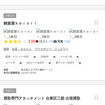
店舗公式
雑貨屋ｋｅｒｏｒｉ
3.50
口コミ
4件
写真
21枚
雑貨
玩具・おもちゃ
アクセサリー・ジュエリー
配達・デリバリー対応
日祝OK
クーポン有
カード可
QRコード決済可
電子マネー決済可
住所
東京都八王子市八幡町７−１０
本日の営業状況
10:00〜19:00
店舗公式
買取専門アタッチメント 台東区三筋 出張買取