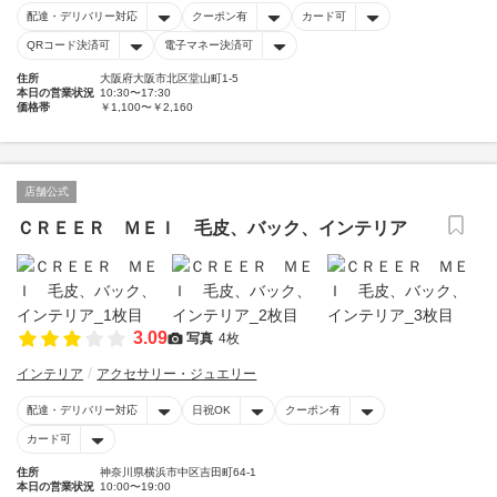
配達・デリバリー対応
クーポン有
カード可
QRコード決済可
電子マネー決済可
住所
大阪府大阪市北区堂山町1-5
本日の営業状況
10:30〜17:30
価格帯
￥1,100〜￥2,160
店舗公式
ＣＲＥＥＲ ＭＥＩ 毛皮、バック、インテリア
3.09
写真
4枚
インテリア
アクセサリー・ジュエリー
配達・デリバリー対応
日祝OK
クーポン有
カード可
住所
神奈川県横浜市中区吉田町64-1
本日の営業状況
10:00〜19:00