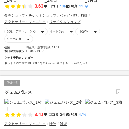
3.63
口コミ
5件
写真
441枚
金券ショップ・チケットショップ
バッグ・鞄
時計
アクセサリー・ジュエリー
リサイクルショップ
配達・デリバリー対応
ネット予約
日祝OK
クーポン有
住所
埼玉県川越市菅原町22-18
本日の営業状況
10:00〜19:00
ネット予約カレンダー
ネット予約で最大10,000円分のAmazonギフトカードが当たる！
店舗公式
ジェムパレス
3.41
口コミ
2件
写真
47枚
アクセサリー・ジュエリー
時計
雑貨