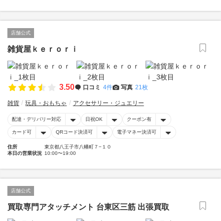
店舗公式
雑貨屋ｋｅｒｏｒｉ
3.50
口コミ
4件
写真
21枚
雑貨
玩具・おもちゃ
アクセサリー・ジュエリー
配達・デリバリー対応
日祝OK
クーポン有
カード可
QRコード決済可
電子マネー決済可
住所
東京都八王子市八幡町７−１０
本日の営業状況
10:00〜19:00
店舗公式
買取専門アタッチメント 台東区三筋 出張買取