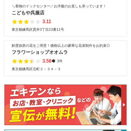
＼着物のドックセンター／お洋服のお直しも承っています！
こどもや呉服店
3.11
東京都練馬区貫井3丁目23番11号
鮮度抜群の花をご用意！価格以上の豪華な花束制作をお約束◎
フラワーショップオオムラ
3.56
3件
東京都練馬区北町２－３４－３