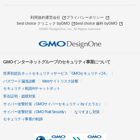
利用規約
運営会社
プライバシーポリシー
best choice クリニック byGMO
best choice 歯科 byGMO
©GMO DesignOne, Inc. All Rights reserved.
GMOインターネットグループのセキュリティ事業について
世界初総合ネットセキュリティサービス「GMOセキュリティ24」
パスワード漏洩診断
Webサイトリスク診断
セキュリティ相談AIチャットボット
実在証明・盗聴対策
サイバー攻撃対策（GMOサイバーセキュリティ byイエラエ）
サイバー攻撃対策（GMO Flatt Security）
なりすまし対策
セキュリティ事業の軌跡