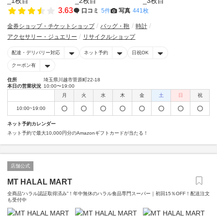
3.63
口コミ
5件
写真
441枚
金券ショップ・チケットショップ
バッグ・鞄
時計
アクセサリー・ジュエリー
リサイクルショップ
配達・デリバリー対応
ネット予約
日祝OK
クーポン有
住所
埼玉県川越市菅原町22-18
本日の営業状況
10:00〜19:00
月
火
水
木
金
土
日
祝
10:00~19:00
ネット予約カレンダー
ネット予約で最大10,000円分のAmazonギフトカードが当たる！
店舗公式
MT HALAL MART
全商品“ハラル認証取得済み”！年中無休のハラル食品専門スーパー｜初回15％OFF！配送注文
も受付中