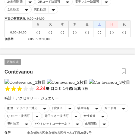
24時間営業
QRコード決済可
電子マネー決済可
女性歓迎
男性歓迎
本日の営業状況
0:00〜24:00
月
火
水
木
金
土
日
祝
0:00~24:00
価格帯
￥850〜￥50,000
店舗公式
Contévanou
3.24
口コミ
1件
写真
3枚
時計
アクセサリー・ジュエリー
配達・デリバリー対応
日祝OK
駐車場有
カード可
QRコード決済可
電子マネー決済可
女性歓迎
男性歓迎
アウトレットコーナーあり
出張買取
住所
東京都渋谷区東京都渋谷区代々木4丁目28番7号