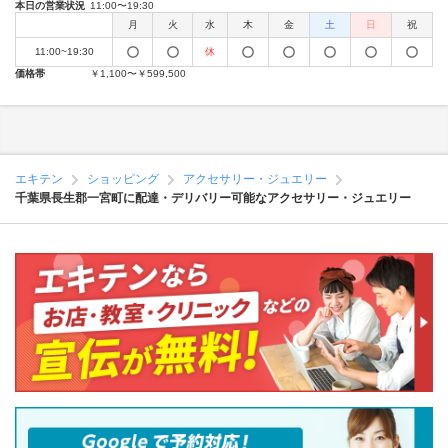
本日の営業状況
11:00〜19:30
月
火
水
木
金
土
日
祝
11:00~19:30
休
価格帯
￥1,100〜￥599,500
エキテン
ショッピング
アクセサリー・ジュエリー
千葉県長生郡一宮町に配達・デリバリー可能なアクセサリー・ジュエリー