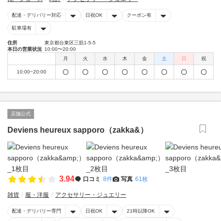
配達・デリバリー対応
日祝OK
クーポン有
駐車場有
住所
東京都台東区三筋1-5-5
本日の営業状況
10:00〜20:00
月
火
水
木
金
土
日
祝
10:00~20:00
店舗公式
Deviens heureux sapporo（zakka&）
3.94
口コミ
8件
写真
61枚
雑貨
服・洋服
アクセサリー・ジュエリー
配達・デリバリー専門
日祝OK
21時以降OK