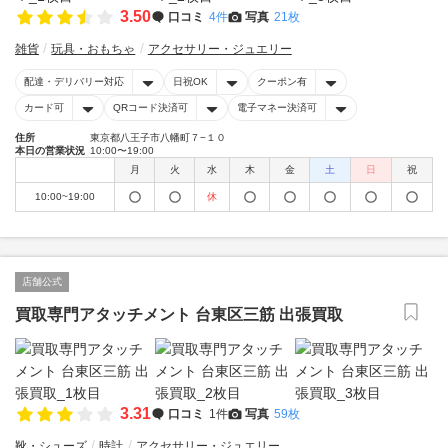
3.50
口コミ
4件
写真
21枚
雑貨
玩具・おもちゃ
アクセサリー・ジュエリー
配達・デリバリー対応
日祝OK
クーポン有
カード可
QRコード決済可
電子マネー決済可
住所
東京都八王子市八幡町７−１０
本日の営業状況
10:00〜19:00
月
火
水
木
金
土
日
祝
10:00~19:00
休
店舗公式
買取専門アタッチメント 台東区三筋 出張買取
3.31
口コミ
1件
写真
59枚
靴・シューズ
時計
アクセサリー・ジュエリー