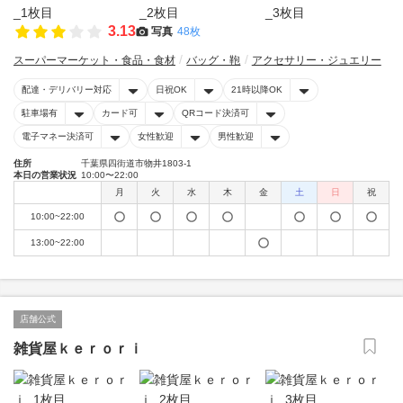
3.13
写真
48枚
スーパーマーケット・食品・食材
バッグ・鞄
アクセサリー・ジュエリー
配達・デリバリー対応
日祝OK
21時以降OK
駐車場有
カード可
QRコード決済可
電子マネー決済可
女性歓迎
男性歓迎
住所
千葉県四街道市物井1803-1
本日の営業状況
10:00〜22:00
月
火
水
木
金
土
日
祝
10:00~22:00
13:00~22:00
店舗公式
雑貨屋ｋｅｒｏｒｉ