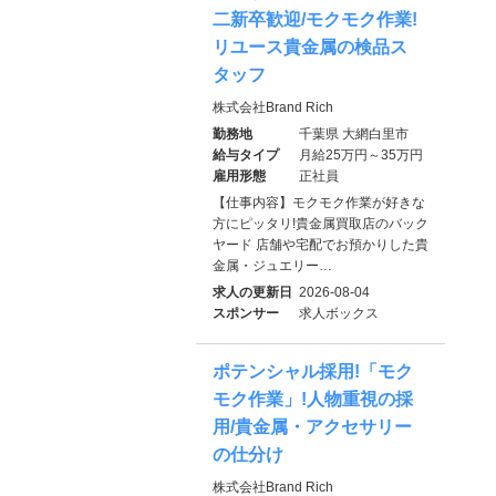
二新卒歓迎/モクモク作業!
リユース貴金属の検品ス
タッフ
株式会社Brand Rich
勤務地
千葉県 大網白里市
給与タイプ
月給25万円～35万円
雇用形態
正社員
【仕事内容】モクモク作業が好きな
方にピッタリ!貴金属買取店のバック
ヤード 店舗や宅配でお預かりした貴
金属・ジュエリー…
求人の更新日
2026-08-04
スポンサー
求人ボックス
ポテンシャル採用!「モク
モク作業」!人物重視の採
用/貴金属・アクセサリー
の仕分け
株式会社Brand Rich