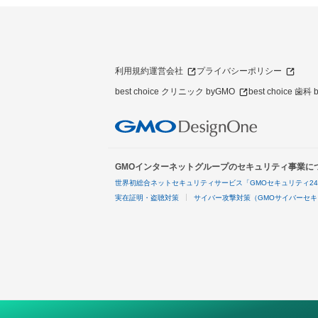
利用規約
運営会社
プライバシーポリシー
best choice クリニック byGMO
best choice 歯科
GMOインターネットグループのセキュリティ事業に
世界初総合ネットセキュリティサービス「GMOセキュリティ2
実在証明・盗聴対策
サイバー攻撃対策（GMOサイバーセキ