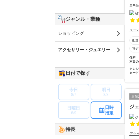
全商品
ジャンル・業種
スー
ショッピング
配達
電子
アクセサリー・ジュエリー
住所
本日の
クレジ
日付で探す
カード
今日
明日
8/7
8/8
店舗
ジ
日時
日曜日
指定
8/9
特長
アク