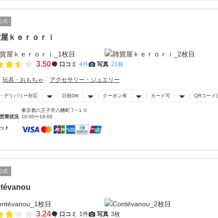
公式
貨屋ｋｅｒｏｒｉ
3.50
口コミ
4件
写真
21枚
玩具・おもちゃ
アクセサリー・ジュエリー
・デリバリー対応
日祝OK
クーポン有
カード可
QRコード
東京都八王子市八幡町７−１０
営業状況
10:00〜19:00
ット
公式
tévanou
3.24
口コミ
1件
写真
3枚