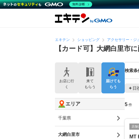
無料診断
エキテン
ショッピング
アクセサリー・ジ
【カード可】大網白里市に
検索条
お店に行
来て
届けても
く
もらう
らう
日
エリア
5
件
千葉県
店舗
大網白里市
MT 