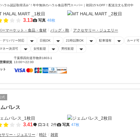
“ハラル認証取得済み”！年中無休のハラル食品専門スーパー｜初回15％OFF！配送注文も受付中
3.13
写真
48枚
パーマーケット・食品・食材
バッグ・鞄
アクセサリー・ジュエリー
・デリバリー対応
日祝OK
21時以降OK
駐車場有
カード可
マネー決済可
女性歓迎
男性歓迎
千葉県四街道市物井1803-1
営業状況
13:00〜22:00
ット
公式
ェムパレス
3.41
口コミ
2件
写真
47枚
セサリー・ジュエリー
時計
雑貨