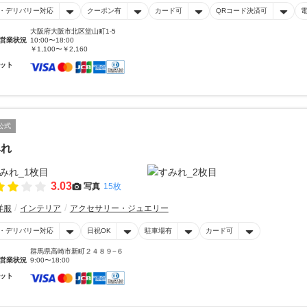
・デリバリー対応
クーポン有
カード可
QRコード決済可
大阪府大阪市北区堂山町1-5
営業状況
10:00〜18:00
￥1,100〜￥2,160
ット
公式
みれ
3.03
写真
15枚
洋服
インテリア
アクセサリー・ジュエリー
・デリバリー対応
日祝OK
駐車場有
カード可
群馬県高崎市新町２４８９−６
営業状況
9:00〜18:00
ット