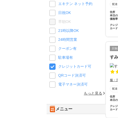
エキテン ネット予約
配達
住所
日祝OK
本日の
価格帯
早朝OK
クレジ
カード
21時以降OK
24時間営業
クーポン有
店舗
す
駐車場有
クレジットカード可
QRコード決済可
服・
電子マネー決済可
配達
もっと見る
住所
本日の
クレジ
メニュー
カード