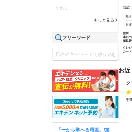
時計
くせ毛
配達
もっと見る
女性
住所
フリーワード
本日の
価格帯
クレジ
カード
お近
ク
千葉
「一から学べる環境」/第