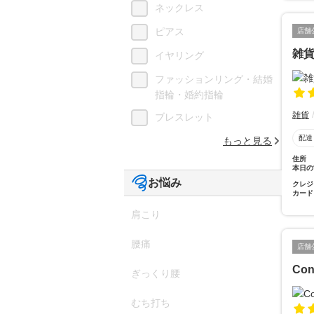
ネックレス
ピアス
店舗
雑
イヤリング
ファッションリング・結婚
指輪・婚約指輪
雑貨
ブレスレット
配達
もっと見る
住所
本日の
お悩み
クレジ
カード
肩こり
腰痛
店舗
Con
ぎっくり腰
むち打ち