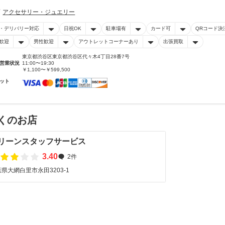
アクセサリー・ジュエリー
・デリバリー対応
日祝OK
駐車場有
カード可
QRコード決
歓迎
男性歓迎
アウトレットコーナーあり
出張買取
東京都渋谷区東京都渋谷区代々木4丁目28番7号
営業状況
11:00〜19:30
￥1,100〜￥599,500
ット
くのお店
リーンスタッフサービス
3.40
2件
県大網白里市永田3203-1