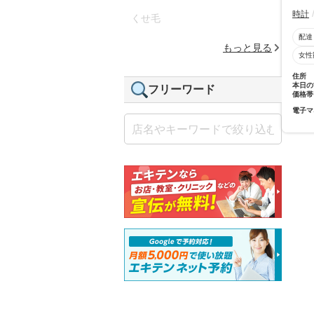
時計
くせ毛
配達
もっと見る
女性
住所
本日の
フリーワード
価格帯
電子マ