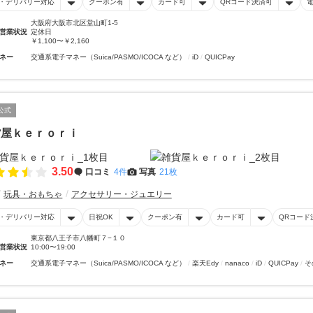
・デリバリー対応
クーポン有
カード可
QRコード決済可
大阪府大阪市北区堂山町1-5
営業状況
定休日
￥1,100〜￥2,160
ネー
交通系電子マネー（Suica/PASMO/ICOCA など）
iD
QUICPay
公式
貨屋ｋｅｒｏｒｉ
3.50
口コミ
4件
写真
21枚
玩具・おもちゃ
アクセサリー・ジュエリー
・デリバリー対応
日祝OK
クーポン有
カード可
QRコード
東京都八王子市八幡町７−１０
営業状況
10:00〜19:00
ネー
交通系電子マネー（Suica/PASMO/ICOCA など）
楽天Edy
nanaco
iD
QUICPay
そ