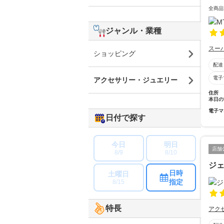
全商品
ジャンル・業種
スー
ショッピング
配達
電子
アクセサリー・ジュエリー
住所
本日の
電子マ
日付で探す
今日
明日
店舗
8/9
8/10
ジ
日時
土曜日
指定
8/15
特長
アク