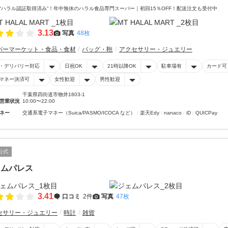
“ハラル認証取得済み”！年中無休のハラル食品専門スーパー｜初回15％OFF！配送注文も受付中
3.13
写真
48枚
パーマーケット・食品・食材
バッグ・鞄
アクセサリー・ジュエリー
・デリバリー対応
日祝OK
21時以降OK
駐車場有
カード可
マネー決済可
女性歓迎
男性歓迎
千葉県四街道市物井1803-1
営業状況
10:00〜22:00
ネー
交通系電子マネー（Suica/PASMO/ICOCA など）
楽天Edy
nanaco
iD
QUICPay
公式
ェムパレス
3.41
口コミ
2件
写真
47枚
セサリー・ジュエリー
時計
雑貨