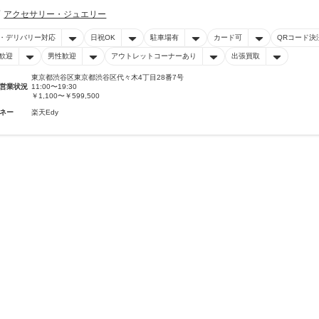
アクセサリー・ジュエリー
・デリバリー対応
日祝OK
駐車場有
カード可
QRコード決
歓迎
男性歓迎
アウトレットコーナーあり
出張買取
東京都渋谷区東京都渋谷区代々木4丁目28番7号
営業状況
11:00〜19:30
￥1,100〜￥599,500
ネー
楽天Edy