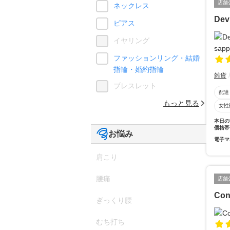
店舗
ネックレス
Dev
ピアス
イヤリング
ファッションリング・結婚
指輪・婚約指輪
雑貨
ブレスレット
配達
もっと見る
女性
本日の
価格帯
お悩み
電子マ
肩こり
腰痛
店舗
Con
ぎっくり腰
むち打ち