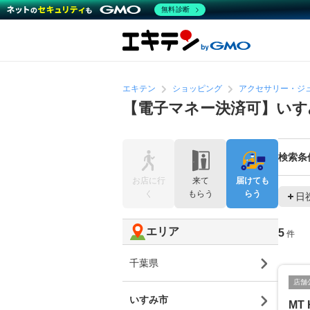
無料診断
エキテン
ショッピング
アクセサリー・ジ
【電子マネー決済可】いす
検索条
お店に行
来て
届けても
く
もらう
らう
日
エリア
5
件
千葉県
店舗
いすみ市
MT 