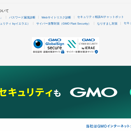
ついて
セキュリティ相談AIチャットボット
4」
パスワード漏洩診断
Webサイトリスク診断
セキ
ュリティ byイエラエ）
サイバー攻撃対策（GMO Flatt Security）
なりすまし対策