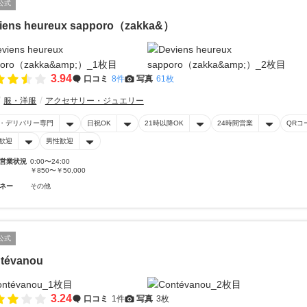
公式
iens heureux sapporo（zakka&）
3.94
口コミ
8件
写真
61枚
服・洋服
アクセサリー・ジュエリー
・デリバリー専門
日祝OK
21時以降OK
24時間営業
QRコ
歓迎
男性歓迎
営業状況
0:00〜24:00
￥850〜￥50,000
ネー
その他
公式
tévanou
3.24
口コミ
1件
写真
3枚