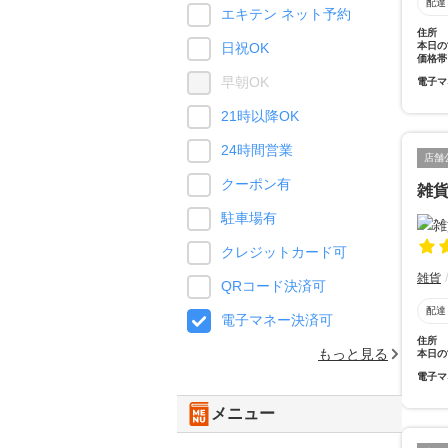
配達
エキテン ネット予約
住所
本日の
日祝OK
価格帯
早朝OK
電子マ
21時以降OK
24時間営業
店舗
クーポン有
雑
駐車場有
クレジットカード可
雑貨
QRコード決済可
配達
電子マネー決済可
住所
もっと見る
本日の
電子マ
メニュー