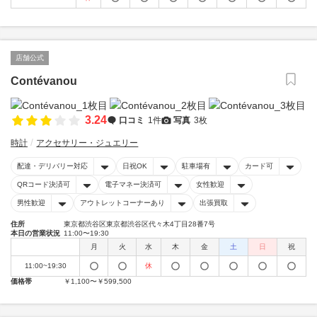
店舗公式
Contévanou
3.24
口コミ
1件
写真
3枚
時計
アクセサリー・ジュエリー
配達・デリバリー対応
日祝OK
駐車場有
カード可
QRコード決済可
電子マネー決済可
女性歓迎
男性歓迎
アウトレットコーナーあり
出張買取
住所
東京都渋谷区東京都渋谷区代々木4丁目28番7号
本日の営業状況
11:00〜19:30
月
火
水
木
金
土
日
祝
11:00~19:30
休
価格帯
￥1,100〜￥599,500