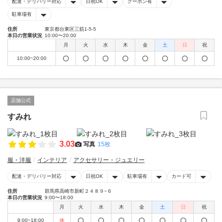
配達・デリバリー対応
日祝OK
クーポン有
駐車場有
住所
東京都台東区三筋1-5-5
本日の営業状況
10:00〜20:00
月
火
水
木
金
土
日
祝
10:00~20:00
店舗公式
すみれ
3.03
写真
15枚
服・洋服
インテリア
アクセサリー・ジュエリー
配達・デリバリー対応
日祝OK
駐車場有
カード可
住所
群馬県高崎市新町２４８９−６
本日の営業状況
9:00〜18:00
月
火
水
木
金
土
日
祝
9:00~18:00
休