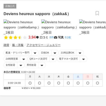
店舗公式
Deviens heureux sapporo（zakka&）
3.94
口コミ
8件
写真
61枚
雑貨
服・洋服
アクセサリー・ジュエリー
配達・デリバリー専門
日祝OK
21時以降OK
24時間営業
QRコード決済可
電子マネー決済可
女性歓迎
男性歓迎
本日の営業状況
0:00〜24:00
月
火
水
木
金
土
日
祝
0:00~24:00
価格帯
￥850〜￥50,000