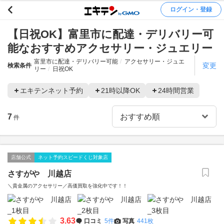
ログイン・登録
【日祝OK】富里市に配達・デリバリー可
能なおすすめアクセサリー・ジュエリー
富里市に配達・デリバリー可能
アクセサリー・ジュエ
変更
検索条件
リー
日祝OK
エキテンネット予約
21時以降OK
24時間営業
7
件
店舗公式
ネット予約スピードくじ対象店
さすがや 川越店
＼貴金属のアクセサリー／高価買取を強化中です！！
3.63
口コミ
5件
写真
441枚