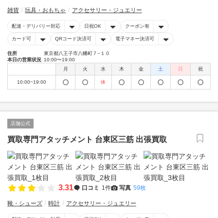
雑貨
玩具・おもちゃ
アクセサリー・ジュエリー
配達・デリバリー対応
日祝OK
クーポン有
カード可
QRコード決済可
電子マネー決済可
住所
東京都八王子市八幡町７−１０
本日の営業状況
10:00〜19:00
月
火
水
木
金
土
日
祝
10:00~19:00
休
店舗公式
買取専門アタッチメント 台東区三筋 出張買取
3.31
口コミ
1件
写真
59枚
靴・シューズ
時計
アクセサリー・ジュエリー