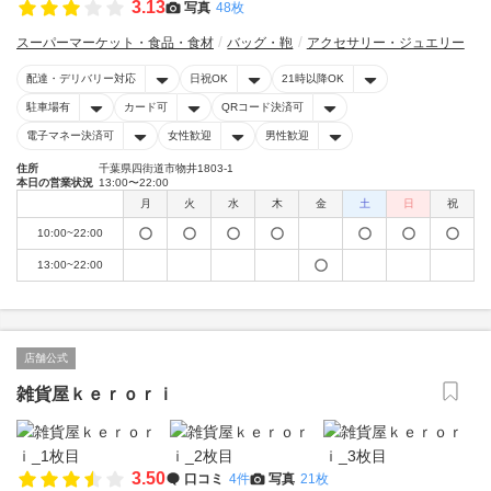
3.13
写真
48枚
スーパーマーケット・食品・食材
バッグ・鞄
アクセサリー・ジュエリー
配達・デリバリー対応
日祝OK
21時以降OK
駐車場有
カード可
QRコード決済可
電子マネー決済可
女性歓迎
男性歓迎
住所
千葉県四街道市物井1803-1
本日の営業状況
13:00〜22:00
月
火
水
木
金
土
日
祝
10:00~22:00
13:00~22:00
店舗公式
雑貨屋ｋｅｒｏｒｉ
3.50
口コミ
4件
写真
21枚