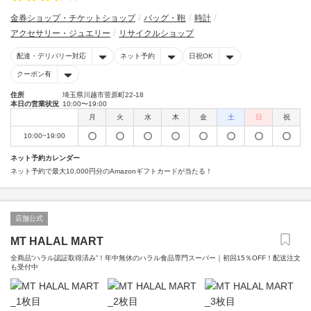
金券ショップ・チケットショップ
バッグ・鞄
時計
アクセサリー・ジュエリー
リサイクルショップ
配達・デリバリー対応
ネット予約
日祝OK
クーポン有
住所
埼玉県川越市菅原町22-18
本日の営業状況
10:00〜19:00
月
火
水
木
金
土
日
祝
10:00~19:00
ネット予約カレンダー
ネット予約で最大10,000円分のAmazonギフトカードが当たる！
店舗公式
MT HALAL MART
全商品“ハラル認証取得済み”！年中無休のハラル食品専門スーパー｜初回15％OFF！配送注文
も受付中