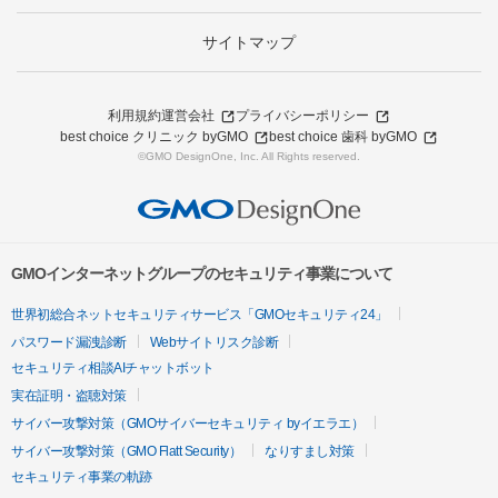
サイトマップ
利用規約
運営会社
プライバシーポリシー
best choice クリニック byGMO
best choice 歯科 byGMO
©GMO DesignOne, Inc. All Rights reserved.
GMOインターネットグループのセキュリティ事業について
世界初総合ネットセキュリティサービス「GMOセキュリティ24」
パスワード漏洩診断
Webサイトリスク診断
セキュリティ相談AIチャットボット
実在証明・盗聴対策
サイバー攻撃対策（GMOサイバーセキュリティ byイエラエ）
サイバー攻撃対策（GMO Flatt Security）
なりすまし対策
セキュリティ事業の軌跡