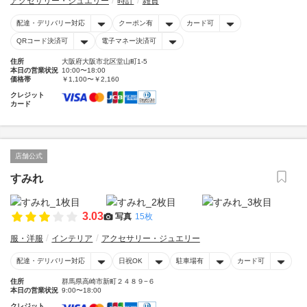
アクセサリー・ジュエリー
時計
雑貨
配達・デリバリー対応
クーポン有
カード可
QRコード決済可
電子マネー決済可
住所
大阪府大阪市北区堂山町1-5
本日の営業状況
10:00〜18:00
価格帯
￥1,100〜￥2,160
クレジット
カード
店舗公式
すみれ
3.03
写真
15枚
服・洋服
インテリア
アクセサリー・ジュエリー
配達・デリバリー対応
日祝OK
駐車場有
カード可
住所
群馬県高崎市新町２４８９−６
本日の営業状況
9:00〜18:00
クレジット