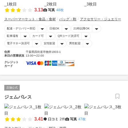
3.13
写真
48枚
スーパーマーケット・食品・食材
バッグ・鞄
アクセサリー・ジュエリー
配達・デリバリー対応
日祝OK
21時以降OK
駐車場有
カード可
QRコード決済可
電子マネー決済可
女性歓迎
男性歓迎
住所
千葉県四街道市物井1803-1
本日の営業状況
13:00〜22:00
クレジット
カード
店舗公式
ジェムパレス
3.41
口コミ
2件
写真
47枚