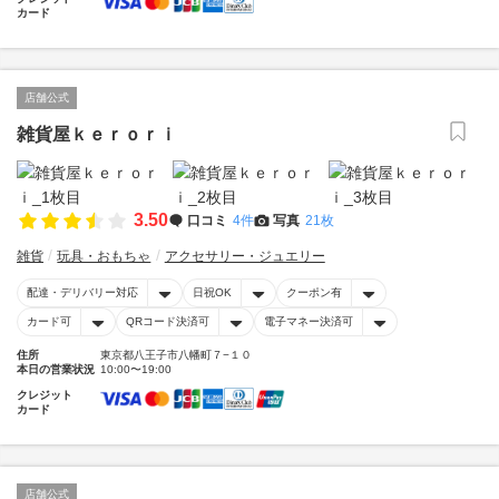
カード
店舗公式
雑貨屋ｋｅｒｏｒｉ
3.50
口コミ
4件
写真
21枚
雑貨
玩具・おもちゃ
アクセサリー・ジュエリー
配達・デリバリー対応
日祝OK
クーポン有
カード可
QRコード決済可
電子マネー決済可
住所
東京都八王子市八幡町７−１０
本日の営業状況
10:00〜19:00
クレジット
カード
店舗公式