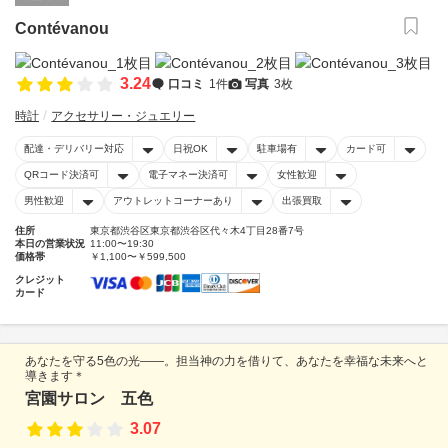
Contévanou
3.24
口コミ
1件
写真
3枚
時計
アクセサリー・ジュエリー
配達・デリバリー対応
日祝OK
駐車場有
カード可
QRコード決済可
電子マネー決済可
女性歓迎
男性歓迎
アウトレットコーナーあり
出張買取
住所
東京都渋谷区東京都渋谷区代々木4丁目28番7号
本日の営業状況
11:00〜19:30
価格帯
￥1,100〜￥599,500
クレジット
カード
あなたを守る5色の光――。担当神の力を借りて、あなたを幸福な未来へと
導きます＊
宮園サロン 五色
3.07