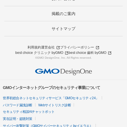
掲載のご案内
サイトマップ
利用規約
運営会社
プライバシーポリシー
best choice クリニック byGMO
best choice 歯科 byGMO
©GMO DesignOne, Inc. All Rights reserved.
GMOインターネットグループのセキュリティ事業について
世界初総合ネットセキュリティサービス「GMOセキュリティ24」
パスワード漏洩診断
Webサイトリスク診断
セキュリティ相談AIチャットボット
実在証明・盗聴対策
サイバー攻撃対策（GMOサイバーセキュリティ byイエラエ）