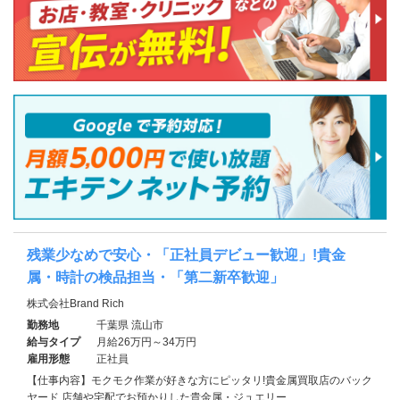
残業少なめで安心・「正社員デビュー歓迎」!貴金
属・時計の検品担当・「第二新卒歓迎」
株式会社Brand Rich
勤務地
千葉県 流山市
給与タイプ
月給26万円～34万円
雇用形態
正社員
【仕事内容】モクモク作業が好きな方にピッタリ!貴金属買取店のバック
ヤード 店舗や宅配でお預かりした貴金属・ジュエリー…