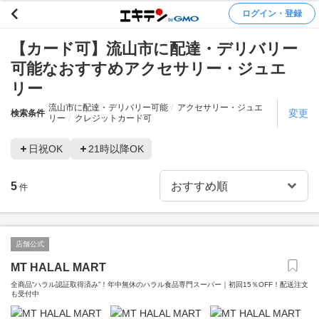
ログイン・登録
【カード可】流山市に配達・デリバリー
可能なおすすめアクセサリー・ジュエ
リー
流山市に配達・デリバリー可能
アクセサリー・ジュエ
変更
検索条件
リー
クレジットカード可
日祝OK
21時以降OK
5
件
店舗公式
MT HALAL MART
全商品“ハラル認証取得済み”！年中無休のハラル食品専門スーパー｜初回15％OFF！配送注文
も受付中