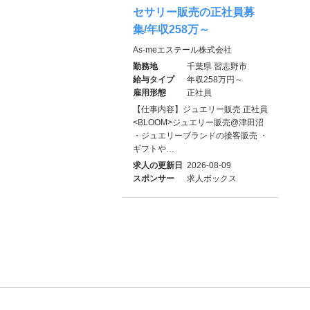
セサリー販売の正社員募
集/年収258万～
As-meエステール株式会社
勤務地
千葉県 習志野市
給与タイプ
年収258万円～
雇用形態
正社員
【仕事内容】ジュエリー販売 正社員
<BLOOM>ジュエリー販売@津田沼
・ジュエリーブランドの接客販売 ・
ギフトや…
求人の更新日
2026-08-09
スポンサー
求人ボックス