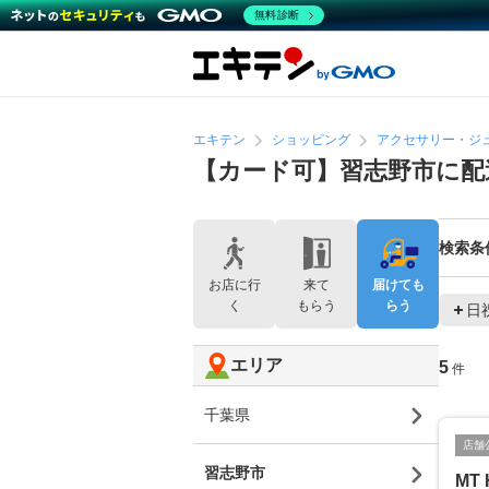
無料診断
エキテン
ショッピング
アクセサリー・ジ
【カード可】習志野市に配
検索条
お店に行
来て
届けても
く
もらう
らう
日
エリア
5
件
千葉県
店舗
習志野市
MT 