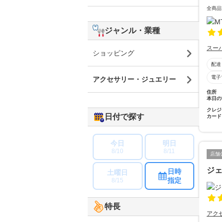
全商品
ジャンル・業種
スー
ショッピング
配達
電子
アクセサリー・ジュエリー
住所
本日の
クレジ
日付で探す
カード
今日
明日
8/10
8/11
店舗
ジ
日時
土曜日
指定
8/15
特長
アク