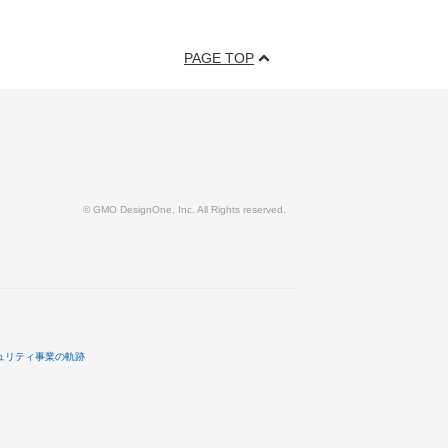
PAGE TOP
© GMO DesignOne, Inc. All Rights reserved.
ュリティ事業の軌跡