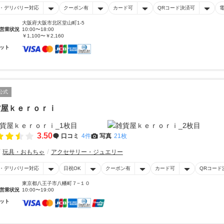
・デリバリー対応
クーポン有
カード可
QRコード決済可
大阪府大阪市北区堂山町1-5
営業状況
10:00〜18:00
￥1,100〜￥2,160
ット
公式
貨屋ｋｅｒｏｒｉ
3.50
口コミ
4件
写真
21枚
玩具・おもちゃ
アクセサリー・ジュエリー
・デリバリー対応
日祝OK
クーポン有
カード可
QRコード
東京都八王子市八幡町７−１０
営業状況
10:00〜19:00
ット