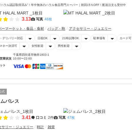
“ハラル認証取得済み”！年中無休のハラル食品専門スーパー｜初回15％OFF！配送注文も受付中
3.13
写真
48枚
パーマーケット・食品・食材
バッグ・鞄
アクセサリー・ジュエリー
・デリバリー対応
日祝OK
21時以降OK
駐車場有
カード可
マネー決済可
女性歓迎
男性歓迎
千葉県四街道市物井1803-1
営業状況
10:00〜22:00
ット
公式
ェムパレス
3.41
口コミ
2件
写真
47枚
セサリー・ジュエリー
時計
雑貨