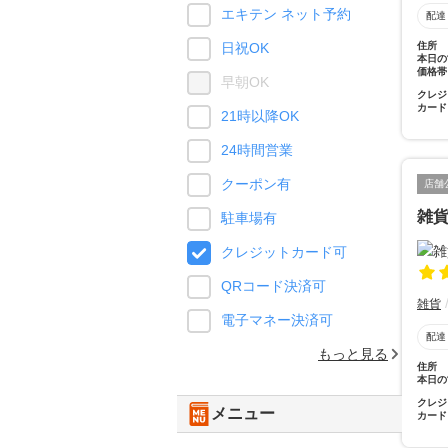
エキテン ネット予約
配達
住所
日祝OK
本日の
価格帯
早朝OK
クレジ
カード
21時以降OK
24時間営業
クーポン有
店舗
雑
駐車場有
クレジットカード可
QRコード決済可
雑貨
電子マネー決済可
配達
もっと見る
住所
本日の
クレジ
メニュー
カード