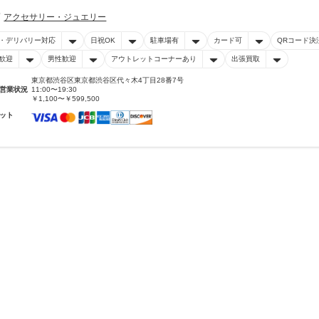
アクセサリー・ジュエリー
・デリバリー対応
日祝OK
駐車場有
カード可
QRコード決
歓迎
男性歓迎
アウトレットコーナーあり
出張買取
東京都渋谷区東京都渋谷区代々木4丁目28番7号
営業状況
11:00〜19:30
￥1,100〜￥599,500
ット