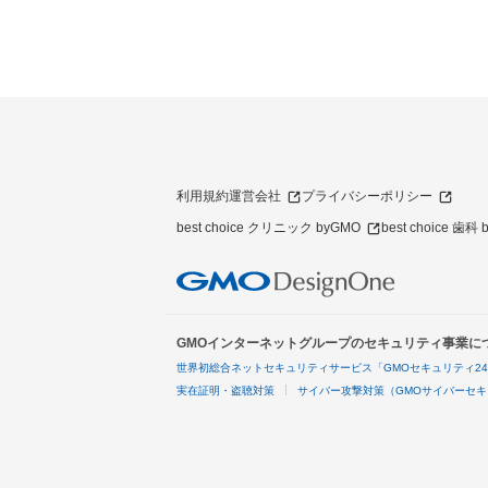
利用規約
運営会社
プライバシーポリシー
best choice クリニック byGMO
best choice 歯科
GMOインターネットグループのセキュリティ事業に
世界初総合ネットセキュリティサービス「GMOセキュリティ2
実在証明・盗聴対策
サイバー攻撃対策（GMOサイバーセキ