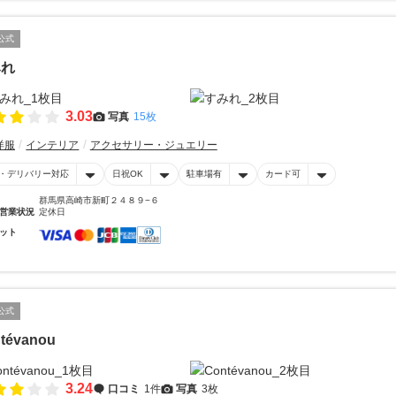
公式
みれ
3.03
写真
15枚
洋服
インテリア
アクセサリー・ジュエリー
・デリバリー対応
日祝OK
駐車場有
カード可
群馬県高崎市新町２４８９−６
営業状況
定休日
ット
公式
tévanou
3.24
口コミ
1件
写真
3枚