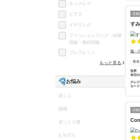
ネックレス
ピアス
店舗
す
イヤリング
ファッションリング・結婚
指輪・婚約指輪
服・
ブレスレット
配達
もっと見る
住所
本日の
お悩み
クレジ
カード
肩こり
腰痛
店舗
Con
ぎっくり腰
むち打ち