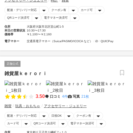
アクセサリー・ジュエリー
時計
雑貨
配達・デリバリー対応
クーポン有
カード可
QRコード決済可
電子マネー決済可
住所
大阪府大阪市北区堂山町1-5
本日の営業状況
10:30〜17:30
価格帯
￥1,100〜￥2,160
電子マネー
交通系電子マネー（Suica/PASMO/ICOCA など）
iD
QUICPay
店舗公式
雑貨屋ｋｅｒｏｒｉ
3.50
口コミ
4件
写真
21枚
雑貨
玩具・おもちゃ
アクセサリー・ジュエリー
配達・デリバリー対応
日祝OK
クーポン有
カード可
QRコード決済可
電子マネー決済可
住所
東京都八王子市八幡町７−１０