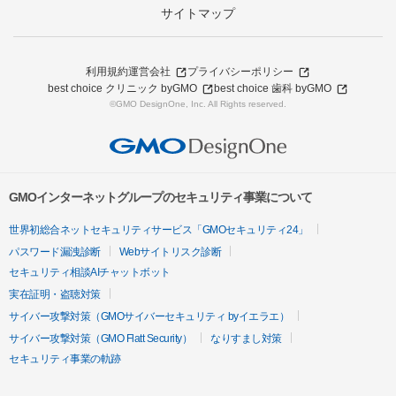
サイトマップ
利用規約
運営会社
プライバシーポリシー
best choice クリニック byGMO
best choice 歯科 byGMO
©GMO DesignOne, Inc. All Rights reserved.
GMOインターネットグループのセキュリティ事業について
世界初総合ネットセキュリティサービス「GMOセキュリティ24」
パスワード漏洩診断
Webサイトリスク診断
セキュリティ相談AIチャットボット
実在証明・盗聴対策
サイバー攻撃対策（GMOサイバーセキュリティ byイエラエ）
サイバー攻撃対策（GMO Flatt Security）
なりすまし対策
セキュリティ事業の軌跡