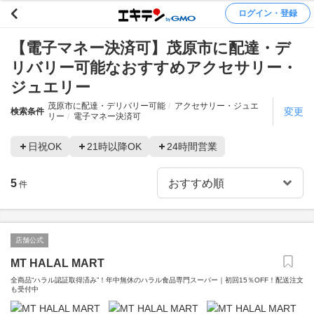
ログイン・登録
【電子マネー決済可】茂原市に配達・デ
リバリー可能なおすすめアクセサリー・
ジュエリー
茂原市に配達・デリバリー可能
アクセサリー・ジュエ
変更
検索条件
リー
電子マネー決済可
日祝OK
21時以降OK
24時間営業
5
件
店舗公式
MT HALAL MART
全商品“ハラル認証取得済み”！年中無休のハラル食品専門スーパー｜初回15％OFF！配送注文
も受付中