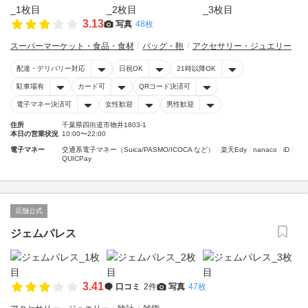
3.13
写真
48枚
スーパーマーケット・食品・食材
バッグ・鞄
アクセサリー・ジュエリー
配達・デリバリー対応
日祝OK
21時以降OK
駐車場有
カード可
QRコード決済可
電子マネー決済可
女性歓迎
男性歓迎
住所
千葉県四街道市物井1803-1
本日の営業状況
10:00〜22:00
電子マネー
交通系電子マネー（Suica/PASMO/ICOCA など）
楽天Edy
nanaco
iD
QUICPay
店舗公式
ジェムパレス
3.41
口コミ
2件
写真
47枚