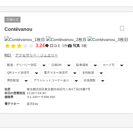
店舗公式
Contévanou
3.24
口コミ
1件
写真
3枚
時計
アクセサリー・ジュエリー
配達・デリバリー対応
日祝OK
駐車場有
カード可
QRコード決済可
電子マネー決済可
女性歓迎
男性歓迎
アウトレットコーナーあり
出張買取
住所
東京都渋谷区東京都渋谷区代々木4丁目28番7号
本日の営業状況
11:00〜19:30
価格帯
￥1,100〜￥599,500
電子マネー
楽天Edy