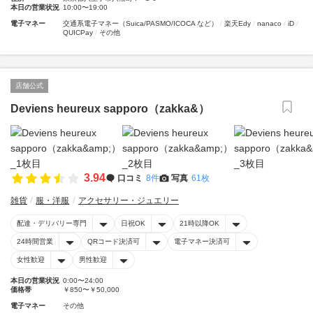
本日の営業状況
10:00〜19:00
電子マネー
交通系電子マネー（Suica/PASMO/ICOCA など）
楽天Edy
nanaco
iD
QUICPay
その他
店舗公式
Deviens heureux sapporo（zakka&）
3.94
口コミ
8件
写真
61枚
雑貨
服・洋服
アクセサリー・ジュエリー
配達・デリバリー専門
日祝OK
21時以降OK
24時間営業
QRコード決済可
電子マネー決済可
女性歓迎
男性歓迎
本日の営業状況
0:00〜24:00
価格帯
￥850〜￥50,000
電子マネー
その他