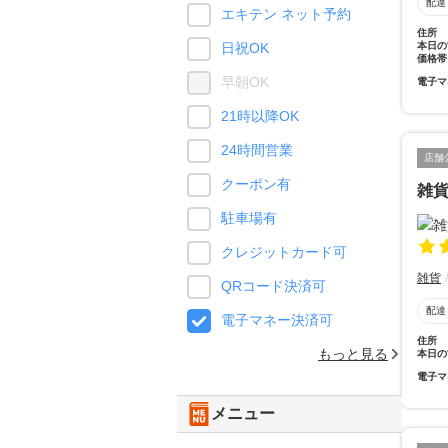
配達
エキテン ネット予約
住所
本日の
日祝OK
価格帯
早朝OK
電子マ
21時以降OK
24時間営業
店舗
クーポン有
雑
駐車場有
クレジットカード可
雑貨
QRコード決済可
配達
電子マネー決済可
住所
もっと見る
本日の
電子マ
メニュー