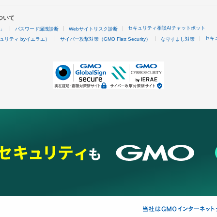
ついて
セキュリティ相談AIチャットボット
4」
パスワード漏洩診断
Webサイトリスク診断
セキ
ュリティ byイエラエ）
サイバー攻撃対策（GMO Flatt Security）
なりすまし対策