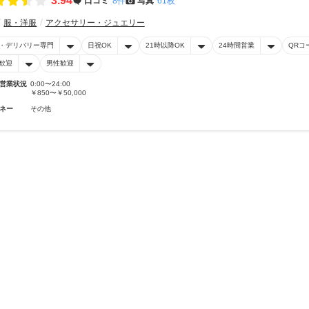
3.94
口コミ
8件
写真
61枚
服・洋服
アクセサリー・ジュエリー
・デリバリー専門
日祝OK
21時以降OK
24時間営業
QRコ
歓迎
男性歓迎
営業状況
0:00〜24:00
￥850〜￥50,000
ネー
その他