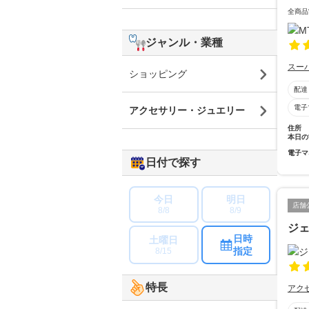
全商品
ジャンル・業種
スー
ショッピング
配達
電子
アクセサリー・ジュエリー
住所
本日の
電子マ
日付で探す
今日
明日
店舗
8/8
8/9
ジ
日時
土曜日
指定
8/15
特長
アク