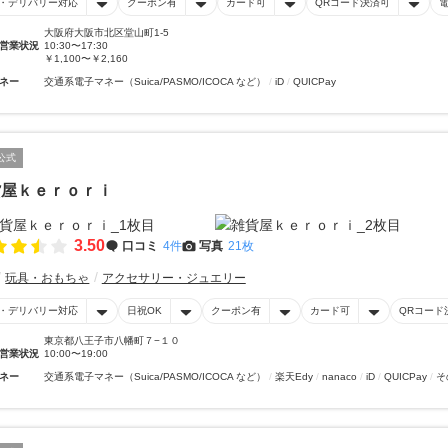
・デリバリー対応
クーポン有
カード可
QRコード決済可
大阪府大阪市北区堂山町1-5
営業状況
10:30〜17:30
￥1,100〜￥2,160
ネー
交通系電子マネー（Suica/PASMO/ICOCA など）
iD
QUICPay
公式
貨屋ｋｅｒｏｒｉ
3.50
口コミ
4件
写真
21枚
玩具・おもちゃ
アクセサリー・ジュエリー
・デリバリー対応
日祝OK
クーポン有
カード可
QRコード
東京都八王子市八幡町７−１０
営業状況
10:00〜19:00
ネー
交通系電子マネー（Suica/PASMO/ICOCA など）
楽天Edy
nanaco
iD
QUICPay
そ