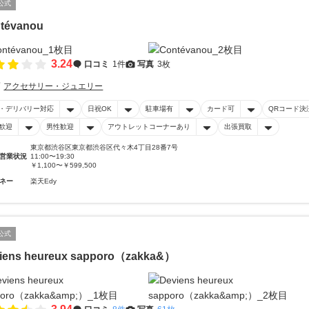
公式
tévanou
3.24
口コミ
1件
写真
3枚
アクセサリー・ジュエリー
・デリバリー対応
日祝OK
駐車場有
カード可
QRコード決
歓迎
男性歓迎
アウトレットコーナーあり
出張買取
東京都渋谷区東京都渋谷区代々木4丁目28番7号
営業状況
11:00〜19:30
￥1,100〜￥599,500
ネー
楽天Edy
公式
iens heureux sapporo（zakka&）