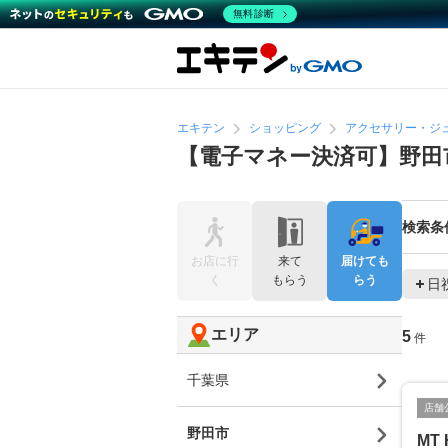
無料診断
エキテン
ショッピング
アクセサリー・ジ
【電子マネー決済可】野田
検索条
お店に行
来て
届けても
く
もらう
らう
日
エリア
5
件
千葉県
店舗
野田市
MT 