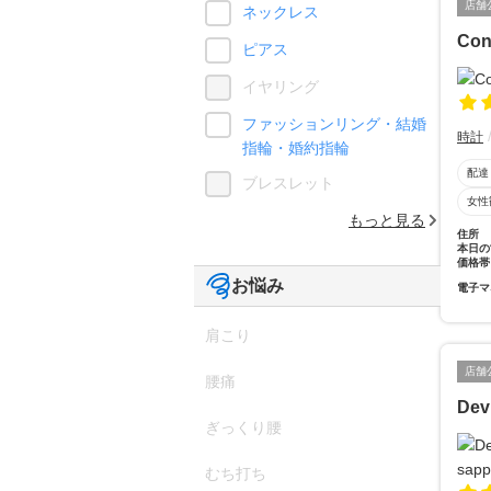
店舗
ネックレス
Con
ピアス
イヤリング
ファッションリング・結婚
時計
指輪・婚約指輪
配達
ブレスレット
女性
もっと見る
住所
本日の
価格帯
お悩み
電子マ
肩こり
店舗
腰痛
Dev
ぎっくり腰
むち打ち