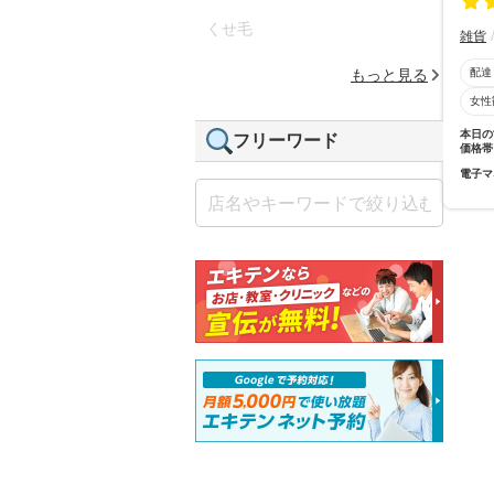
くせ毛
雑貨
配達
もっと見る
女性
本日の
フリーワード
価格帯
電子マ