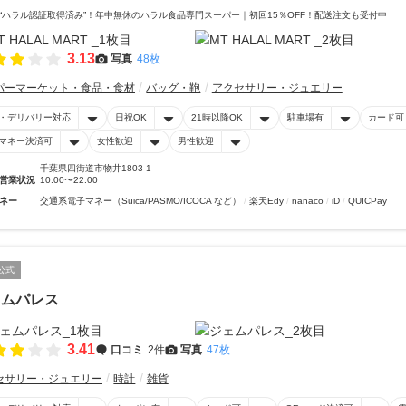
“ハラル認証取得済み”！年中無休のハラル食品専門スーパー｜初回15％OFF！配送注文も受付中
3.13
写真
48枚
パーマーケット・食品・食材
バッグ・鞄
アクセサリー・ジュエリー
・デリバリー対応
日祝OK
21時以降OK
駐車場有
カード可
マネー決済可
女性歓迎
男性歓迎
千葉県四街道市物井1803-1
営業状況
10:00〜22:00
ネー
交通系電子マネー（Suica/PASMO/ICOCA など）
楽天Edy
nanaco
iD
QUICPay
公式
ェムパレス
3.41
口コミ
2件
写真
47枚
セサリー・ジュエリー
時計
雑貨