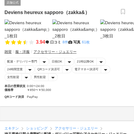
店舗公式
Deviens heureux sapporo（zakka&）
3.94
口コミ
8件
写真
61枚
雑貨
服・洋服
アクセサリー・ジュエリー
配達・デリバリー専門
日祝OK
21時以降OK
24時間営業
QRコード決済可
電子マネー決済可
女性歓迎
男性歓迎
本日の営業状況
0:00〜24:00
価格帯
￥850〜￥50,000
QRコード決済
PayPay
エキテン
ショッピング
アクセサリー・ジュエリー