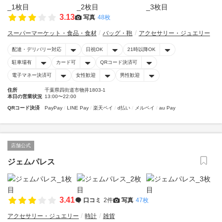
3.13
写真
48枚
スーパーマーケット・食品・食材
バッグ・鞄
アクセサリー・ジュエリー
配達・デリバリー対応
日祝OK
21時以降OK
駐車場有
カード可
QRコード決済可
電子マネー決済可
女性歓迎
男性歓迎
住所
千葉県四街道市物井1803-1
本日の営業状況
13:00〜22:00
QRコード決済
PayPay
LINE Pay
楽天ペイ
d払い
メルペイ
au Pay
店舗公式
ジェムパレス
3.41
口コミ
2件
写真
47枚
アクセサリー・ジュエリー
時計
雑貨