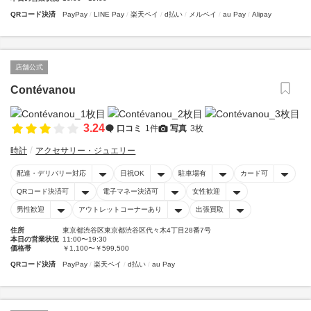
QRコード決済
PayPay
LINE Pay
楽天ペイ
d払い
メルペイ
au Pay
Alipay
店舗公式
Contévanou
3.24
口コミ
1件
写真
3枚
時計
アクセサリー・ジュエリー
配達・デリバリー対応
日祝OK
駐車場有
カード可
QRコード決済可
電子マネー決済可
女性歓迎
男性歓迎
アウトレットコーナーあり
出張買取
住所
東京都渋谷区東京都渋谷区代々木4丁目28番7号
本日の営業状況
11:00〜19:30
価格帯
￥1,100〜￥599,500
QRコード決済
PayPay
楽天ペイ
d払い
au Pay