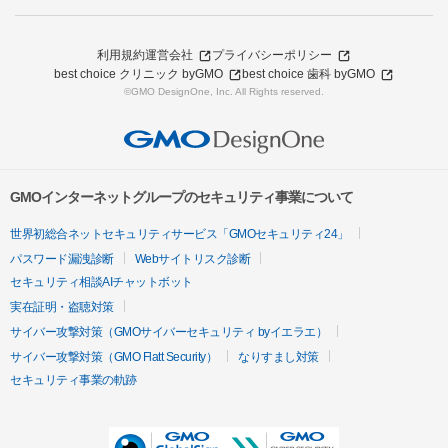
利用規約
運営会社
プライバシーポリシー
best choice クリニック byGMO
best choice 歯科 byGMO
©GMO DesignOne, Inc. All Rights reserved.
GMOインターネットグループのセキュリティ事業について
世界初総合ネットセキュリティサービス「GMOセキュリティ24」
パスワード漏洩診断
Webサイトリスク診断
セキュリティ相談AIチャットボット
実在証明・盗聴対策
サイバー攻撃対策（GMOサイバーセキュリティ byイエラエ）
サイバー攻撃対策（GMO Flatt Security）
なりすまし対策
セキュリティ事業の軌跡