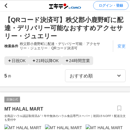
ログイン・登録
【QRコード決済可】秩父郡小鹿野町に配
達・デリバリー可能なおすすめアクセサ
リー・ジュエリー
秩父郡小鹿野町に配達・デリバリー可能
アクセサ
変更
検索条件
リー・ジュエリー
QRコード決済可
日祝OK
21時以降OK
24時間営業
5
件
店舗公式
MT HALAL MART
全商品“ハラル認証取得済み”！年中無休のハラル食品専門スーパー｜初回15％OFF！配送注文
も受付中