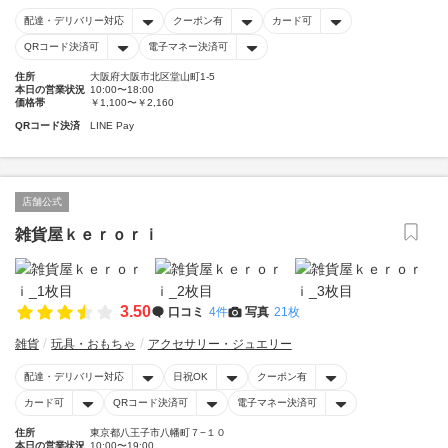
配達・デリバリー対応
クーポン有
カード可
QRコード決済可
電子マネー決済可
住所
大阪府大阪市北区堂山町1-5
本日の営業状況
10:00〜18:00
価格帯
￥1,100〜￥2,160
QRコード決済
LINE Pay
店舗公式
雑貨屋ｋｅｒｏｒｉ
3.50
口コミ
4件
写真
21枚
雑貨
玩具・おもちゃ
アクセサリー・ジュエリー
配達・デリバリー対応
日祝OK
クーポン有
カード可
QRコード決済可
電子マネー決済可
住所
東京都八王子市八幡町７−１０
本日の営業状況
10:00〜19:00