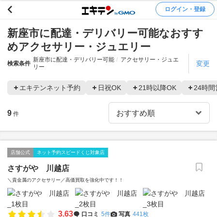
ログイン・登録
新座市に配達・デリバリー可能なおすす
めアクセサリー・ジュエリー
新座市に配達・デリバリー可能
アクセサリー・ジュエ
変更
検索条件
リー
エキテンネット予約
日祝OK
21時以降OK
24時間
9
件
店舗公式
ネット予約スピードくじ対象店
さすがや 川越店
＼貴金属のアクセサリー／高価買取を強化中です！！
3.63
口コミ
5件
写真
441枚