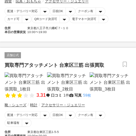
雑貨
玩具・おもちゃ
アクセサリー・ジュエリー
配達・デリバリー対応
日祝OK
クーポン有
カード可
QRコード決済可
電子マネー決済可
住所
東京都八王子市八幡町７−１０
本日の営業状況
10:00〜19:00
店舗公式
買取専門アタッチメント 台東区三筋 出張買取
3.31
口コミ
1件
写真
59枚
靴・シューズ
時計
アクセサリー・ジュエリー
配達・デリバリー対応
日祝OK
クーポン有
駐車場有
住所
東京都台東区三筋1-5-5
本日の営業状況
10:00〜20:00