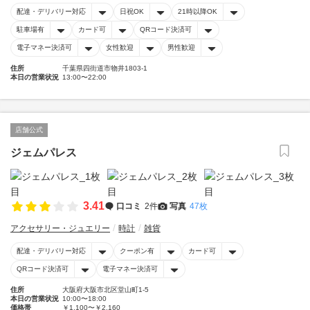
配達・デリバリー対応
日祝OK
21時以降OK
駐車場有
カード可
QRコード決済可
電子マネー決済可
女性歓迎
男性歓迎
住所
千葉県四街道市物井1803-1
本日の営業状況
13:00〜22:00
店舗公式
ジェムパレス
3.41
口コミ
2件
写真
47枚
アクセサリー・ジュエリー
時計
雑貨
配達・デリバリー対応
クーポン有
カード可
QRコード決済可
電子マネー決済可
住所
大阪府大阪市北区堂山町1-5
本日の営業状況
10:00〜18:00
価格帯
￥1,100〜￥2,160