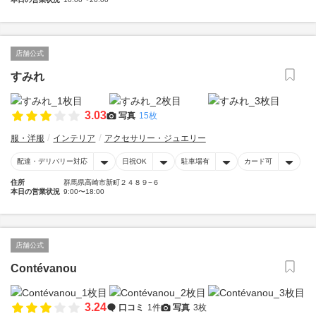
店舗公式
すみれ
3.03
写真
15枚
服・洋服
インテリア
アクセサリー・ジュエリー
配達・デリバリー対応
日祝OK
駐車場有
カード可
住所
群馬県高崎市新町２４８９−６
本日の営業状況
9:00〜18:00
店舗公式
Contévanou
3.24
口コミ
1件
写真
3枚