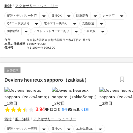
時計
アクセサリー・ジュエリー
配達・デリバリー対応
日祝OK
駐車場有
カード可
QRコード決済可
電子マネー決済可
女性歓迎
男性歓迎
アウトレットコーナーあり
出張買取
住所
東京都渋谷区東京都渋谷区代々木4丁目28番7号
本日の営業状況
11:00〜19:30
価格帯
￥1,100〜￥599,500
店舗公式
Deviens heureux sapporo（zakka&）
3.94
口コミ
8件
写真
61枚
雑貨
服・洋服
アクセサリー・ジュエリー
配達・デリバリー専門
日祝OK
21時以降OK