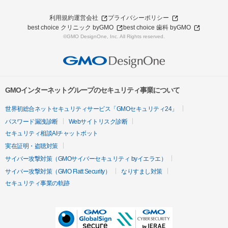
利用規約
運営会社
プライバシーポリシー
best choice クリニック byGMO
best choice 歯科 byGMO
©GMO DesignOne, Inc. All Rights reserved.
GMOインターネットグループのセキュリティ事業について
世界初総合ネットセキュリティサービス「GMOセキュリティ24」
パスワード漏洩診断
Webサイトリスク診断
セキュリティ相談AIチャットボット
実在証明・盗聴対策
サイバー攻撃対策（GMOサイバーセキュリティ byイエラエ）
サイバー攻撃対策（GMO Flatt Security）
なりすまし対策
セキュリティ事業の軌跡