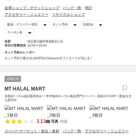
金券ショップ・チケットショップ
バッグ・鞄
時計
アクセサリー・ジュエリー
リサイクルショップ
配達・デリバリー対応
ネット予約
日祝OK
クーポン有
住所
埼玉県川越市菅原町22-18
本日の営業状況
10:00〜19:00
ネット予約カレンダー
ネット予約で最大10,000円分のAmazonギフトカードが当たる！
店舗公式
MT HALAL MART
全商品“ハラル認証取得済み”！年中無休のハラル食品専門スーパー｜初回15％OFF！配送注文
も受付中
3.13
写真
48枚
スーパーマーケット・食品・食材
バッグ・鞄
アクセサリー・ジュエリー