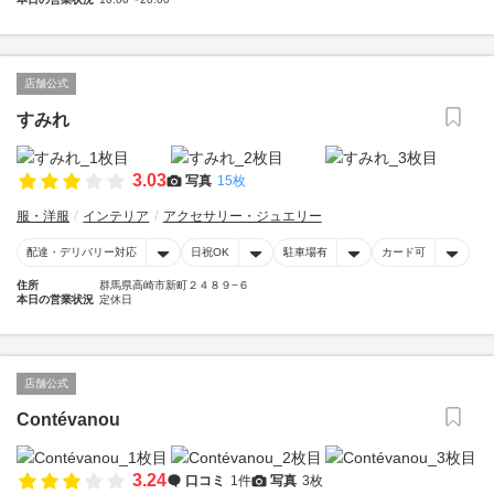
店舗公式
すみれ
3.03
写真
15枚
服・洋服
インテリア
アクセサリー・ジュエリー
配達・デリバリー対応
日祝OK
駐車場有
カード可
住所
群馬県高崎市新町２４８９−６
本日の営業状況
定休日
店舗公式
Contévanou
3.24
口コミ
1件
写真
3枚