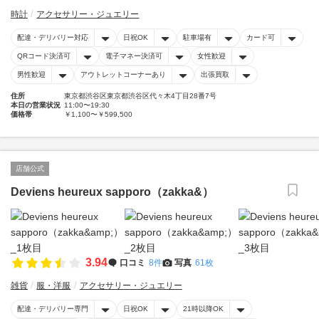
時計
アクセサリー・ジュエリー
配達・デリバリー対応
日祝OK
駐車場有
カード可
QRコード決済可
電子マネー決済可
女性歓迎
男性歓迎
アウトレットコーナーあり
出張買取
住所
東京都渋谷区東京都渋谷区代々木4丁目28番7号
本日の営業状況
11:00〜19:30
価格帯
￥1,100〜￥599,500
店舗公式
Deviens heureux sapporo（zakka&）
3.94
口コミ
8件
写真
61枚
雑貨
服・洋服
アクセサリー・ジュエリー
配達・デリバリー専門
日祝OK
21時以降OK