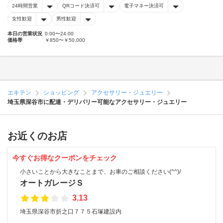
24時間営業
QRコード決済可
電子マネー決済可
女性歓迎
男性歓迎
本日の営業状況
0:00〜24:00
価格帯
￥850〜￥50,000
エキテン
ショッピング
アクセサリー・ジュエリー
埼玉県深谷市に配達・デリバリー可能なアクセサリー・ジュエリー
お近くのお店
今すぐお得なクーポンをチェック
小さいことから大きなことまで、お車のご相談ください(^^)/
オートガレージＳ
3.13
埼玉県深谷市折之口７７５石塚建設内