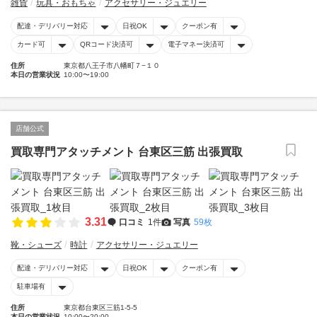
雑貨
玩具・おもちゃ
アクセサリー・ジュエリー
配達・デリバリー対応
日祝OK
クーポン有
カード可
QRコード決済可
電子マネー決済可
住所
東京都八王子市八幡町７−１０
本日の営業状況
10:00〜19:00
店舗公式
買取専門アタッチメント 台東区三筋 出張買取
3.31
口コミ
1件
写真
59枚
靴・シューズ
時計
アクセサリー・ジュエリー
配達・デリバリー対応
日祝OK
クーポン有
駐車場有
住所
東京都台東区三筋1-5-5
本日の営業状況
10:00〜20:00