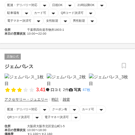
配達・デリバリー対応
日祝OK
21時以降OK
駐車場有
カード可
QRコード決済可
電子マネー決済可
女性歓迎
男性歓迎
住所
千葉県四街道市物井1803-1
本日の営業状況
10:00〜22:00
店舗公式
ジェムパレス
3.41
口コミ
2件
写真
47枚
アクセサリー・ジュエリー
時計
雑貨
配達・デリバリー対応
クーポン有
カード可
QRコード決済可
電子マネー決済可
住所
大阪府大阪市北区堂山町1-5
本日の営業状況
10:00〜18:00
価格帯
￥1,100〜￥2,160