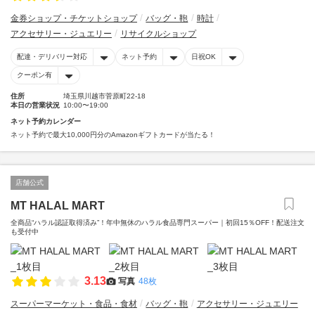
金券ショップ・チケットショップ
バッグ・鞄
時計
アクセサリー・ジュエリー
リサイクルショップ
配達・デリバリー対応
ネット予約
日祝OK
クーポン有
住所
埼玉県川越市菅原町22-18
本日の営業状況
10:00〜19:00
ネット予約カレンダー
ネット予約で最大10,000円分のAmazonギフトカードが当たる！
店舗公式
MT HALAL MART
全商品“ハラル認証取得済み”！年中無休のハラル食品専門スーパー｜初回15％OFF！配送注文
も受付中
3.13
写真
48枚
スーパーマーケット・食品・食材
バッグ・鞄
アクセサリー・ジュエリー