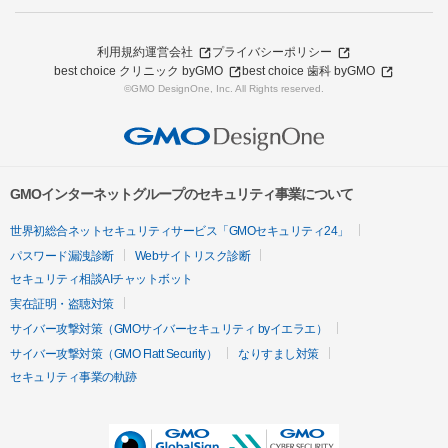
利用規約
運営会社
プライバシーポリシー
best choice クリニック byGMO
best choice 歯科 byGMO
©GMO DesignOne, Inc. All Rights reserved.
GMOインターネットグループのセキュリティ事業について
世界初総合ネットセキュリティサービス「GMOセキュリティ24」
パスワード漏洩診断
Webサイトリスク診断
セキュリティ相談AIチャットボット
実在証明・盗聴対策
サイバー攻撃対策（GMOサイバーセキュリティ byイエラエ）
サイバー攻撃対策（GMO Flatt Security）
なりすまし対策
セキュリティ事業の軌跡