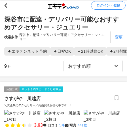
ログイン・登録
深谷市に配達・デリバリー可能なおすす
めアクセサリー・ジュエリー
深谷市に配達・デリバリー可能
アクセサリー・ジュエ
変更
検索条件
リー
エキテンネット予約
日祝OK
21時以降OK
24時間
9
件
店舗公式
ネット予約スピードくじ対象店
さすがや 川越店
＼貴金属のアクセサリー／高価買取を強化中です！！
3.63
口コミ
5件
写真
441枚