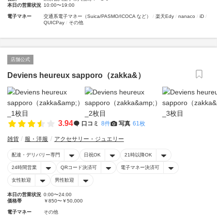
本日の営業状況
10:00〜19:00
電子マネー
交通系電子マネー（Suica/PASMO/ICOCA など）
楽天Edy
nanaco
iD
QUICPay
その他
店舗公式
Deviens heureux sapporo（zakka&）
3.94
口コミ
8件
写真
61枚
雑貨
服・洋服
アクセサリー・ジュエリー
配達・デリバリー専門
日祝OK
21時以降OK
24時間営業
QRコード決済可
電子マネー決済可
女性歓迎
男性歓迎
本日の営業状況
0:00〜24:00
価格帯
￥850〜￥50,000
電子マネー
その他