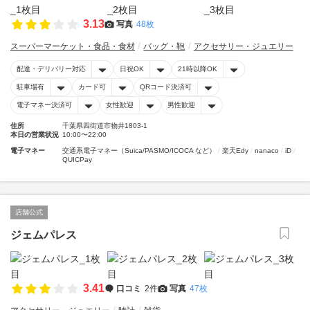
3.13
写真
48枚
スーパーマーケット・食品・食材
バッグ・鞄
アクセサリー・ジュエリー
配達・デリバリー対応
日祝OK
21時以降OK
駐車場有
カード可
QRコード決済可
電子マネー決済可
女性歓迎
男性歓迎
住所
千葉県四街道市物井1803-1
本日の営業状況
10:00〜22:00
電子マネー
交通系電子マネー（Suica/PASMO/ICOCA など）
楽天Edy
nanaco
iD
QUICPay
店舗公式
ジェムパレス
3.41
口コミ
2件
写真
47枚