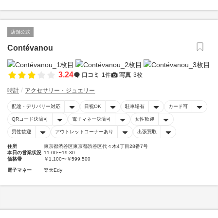
店舗公式
Contévanou
3.24
口コミ
1件
写真
3枚
時計
アクセサリー・ジュエリー
配達・デリバリー対応
日祝OK
駐車場有
カード可
QRコード決済可
電子マネー決済可
女性歓迎
男性歓迎
アウトレットコーナーあり
出張買取
住所
東京都渋谷区東京都渋谷区代々木4丁目28番7号
本日の営業状況
11:00〜19:30
価格帯
￥1,100〜￥599,500
電子マネー
楽天Edy