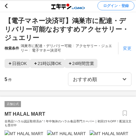
ログイン・登録
【電子マネー決済可】鴻巣市に配達・デ
リバリー可能なおすすめアクセサリー・
ジュエリー
鴻巣市に配達・デリバリー可能
アクセサリー・ジュエ
変更
検索条件
リー
電子マネー決済可
日祝OK
21時以降OK
24時間営業
5
件
店舗公式
MT HALAL MART
全商品“ハラル認証取得済み”！年中無休のハラル食品専門スーパー｜初回15％OFF！配送注文
も受付中