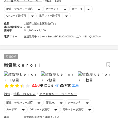
アクセサリー・ジュエリー
時計
雑貨
配達・デリバリー対応
クーポン有
カード可
QRコード決済可
電子マネー決済可
住所
大阪府大阪市北区堂山町1-5
本日の営業状況
定休日
価格帯
￥1,100〜￥2,160
電子マネー
交通系電子マネー（Suica/PASMO/ICOCA など）
iD
QUICPay
店舗公式
雑貨屋ｋｅｒｏｒｉ
3.50
口コミ
4件
写真
21枚
雑貨
玩具・おもちゃ
アクセサリー・ジュエリー
配達・デリバリー対応
日祝OK
クーポン有
カード可
QRコード決済可
電子マネー決済可
住所
東京都八王子市八幡町７−１０