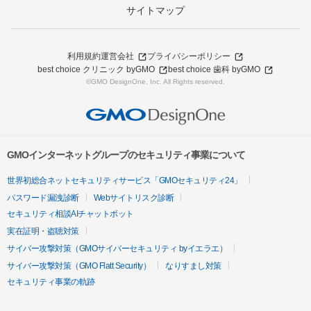
サイトマップ
利用規約
運営会社
プライバシーポリシー
best choice クリニック byGMO
best choice 歯科 byGMO
©GMO DesignOne, Inc. All Rights reserved.
GMOインターネットグループのセキュリティ事業について
世界初総合ネットセキュリティサービス「GMOセキュリティ24」
パスワード漏洩診断
Webサイトリスク診断
セキュリティ相談AIチャットボット
実在証明・盗聴対策
サイバー攻撃対策（GMOサイバーセキュリティ byイエラエ）
サイバー攻撃対策（GMO Flatt Security）
なりすまし対策
セキュリティ事業の軌跡