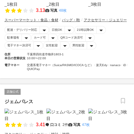
3.13
写真
48枚
スーパーマーケット・食品・食材
バッグ・鞄
アクセサリー・ジュエリー
配達・デリバリー対応
日祝OK
21時以降OK
駐車場有
カード可
QRコード決済可
電子マネー決済可
女性歓迎
男性歓迎
住所
千葉県四街道市物井1803-1
本日の営業状況
10:00〜22:00
電子マネー
交通系電子マネー（Suica/PASMO/ICOCA など）
楽天Edy
nanaco
iD
QUICPay
店舗公式
ジェムパレス
3.41
口コミ
2件
写真
47枚