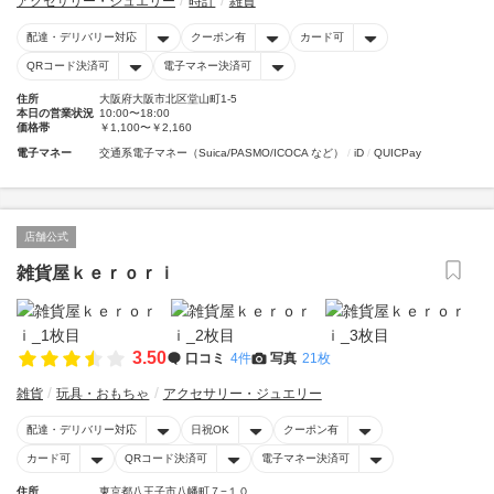
アクセサリー・ジュエリー
時計
雑貨
配達・デリバリー対応
クーポン有
カード可
QRコード決済可
電子マネー決済可
住所
大阪府大阪市北区堂山町1-5
本日の営業状況
10:00〜18:00
価格帯
￥1,100〜￥2,160
電子マネー
交通系電子マネー（Suica/PASMO/ICOCA など）
iD
QUICPay
店舗公式
雑貨屋ｋｅｒｏｒｉ
3.50
口コミ
4件
写真
21枚
雑貨
玩具・おもちゃ
アクセサリー・ジュエリー
配達・デリバリー対応
日祝OK
クーポン有
カード可
QRコード決済可
電子マネー決済可
住所
東京都八王子市八幡町７−１０