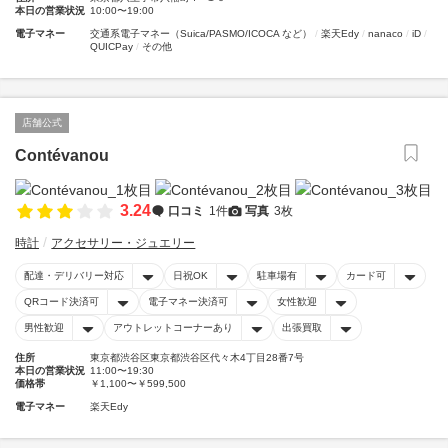
本日の営業状況
10:00〜19:00
電子マネー
交通系電子マネー（Suica/PASMO/ICOCA など）
楽天Edy
nanaco
iD
QUICPay
その他
店舗公式
Contévanou
3.24
口コミ
1件
写真
3枚
時計
アクセサリー・ジュエリー
配達・デリバリー対応
日祝OK
駐車場有
カード可
QRコード決済可
電子マネー決済可
女性歓迎
男性歓迎
アウトレットコーナーあり
出張買取
住所
東京都渋谷区東京都渋谷区代々木4丁目28番7号
本日の営業状況
11:00〜19:30
価格帯
￥1,100〜￥599,500
電子マネー
楽天Edy