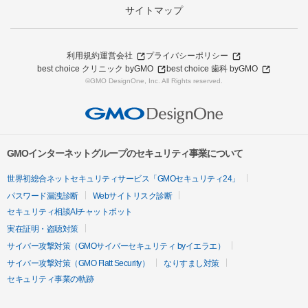
サイトマップ
利用規約
運営会社
プライバシーポリシー
best choice クリニック byGMO
best choice 歯科 byGMO
©GMO DesignOne, Inc. All Rights reserved.
GMOインターネットグループのセキュリティ事業について
世界初総合ネットセキュリティサービス「GMOセキュリティ24」
パスワード漏洩診断
Webサイトリスク診断
セキュリティ相談AIチャットボット
実在証明・盗聴対策
サイバー攻撃対策（GMOサイバーセキュリティ byイエラエ）
サイバー攻撃対策（GMO Flatt Security）
なりすまし対策
セキュリティ事業の軌跡