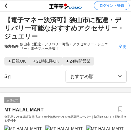
ログイン・登録
【電子マネー決済可】狭山市に配達・デ
リバリー可能なおすすめアクセサリー・
ジュエリー
狭山市に配達・デリバリー可能
アクセサリー・ジュエ
変更
検索条件
リー
電子マネー決済可
日祝OK
21時以降OK
24時間営業
5
件
店舗公式
MT HALAL MART
全商品“ハラル認証取得済み”！年中無休のハラル食品専門スーパー｜初回15％OFF！配送注文
も受付中