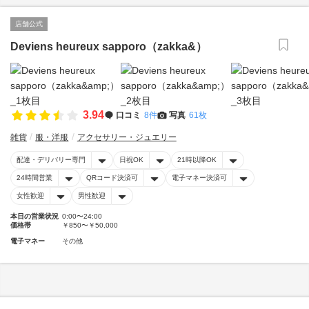
店舗公式
Deviens heureux sapporo（zakka&）
3.94
口コミ
8件
写真
61枚
雑貨
服・洋服
アクセサリー・ジュエリー
配達・デリバリー専門
日祝OK
21時以降OK
24時間営業
QRコード決済可
電子マネー決済可
女性歓迎
男性歓迎
本日の営業状況
0:00〜24:00
価格帯
￥850〜￥50,000
電子マネー
その他