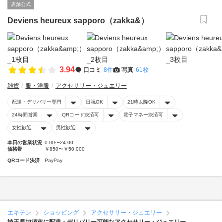
店舗公式
Deviens heureux sapporo（zakka&）
3.94
口コミ
8件
写真
61枚
雑貨
服・洋服
アクセサリー・ジュエリー
配達・デリバリー専門
日祝OK
21時以降OK
24時間営業
QRコード決済可
電子マネー決済可
女性歓迎
男性歓迎
本日の営業状況
0:00〜24:00
価格帯
￥850〜￥50,000
QRコード決済
PayPay
エキテン
ショッピング
アクセサリー・ジュエリー