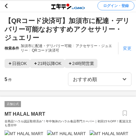
ログイン・登録
【QRコード決済可】加須市に配達・デリ
バリー可能なおすすめアクセサリー・
ジュエリー
加須市に配達・デリバリー可能
アクセサリー・ジュエ
変更
検索条件
リー
QRコード決済可
日祝OK
21時以降OK
24時間営業
5
件
店舗公式
MT HALAL MART
全商品“ハラル認証取得済み”！年中無休のハラル食品専門スーパー｜初回15％OFF！配送注文
も受付中