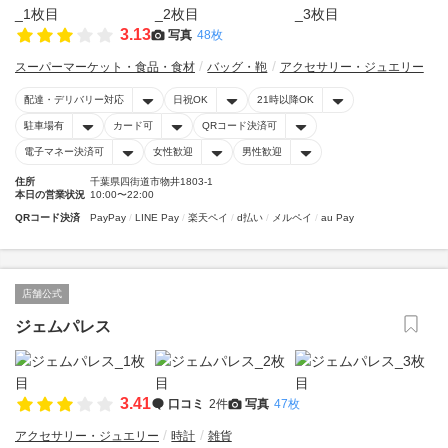
3.13
写真
48枚
スーパーマーケット・食品・食材
バッグ・鞄
アクセサリー・ジュエリー
配達・デリバリー対応
日祝OK
21時以降OK
駐車場有
カード可
QRコード決済可
電子マネー決済可
女性歓迎
男性歓迎
住所
千葉県四街道市物井1803-1
本日の営業状況
10:00〜22:00
QRコード決済
PayPay
LINE Pay
楽天ペイ
d払い
メルペイ
au Pay
店舗公式
ジェムパレス
3.41
口コミ
2件
写真
47枚
アクセサリー・ジュエリー
時計
雑貨