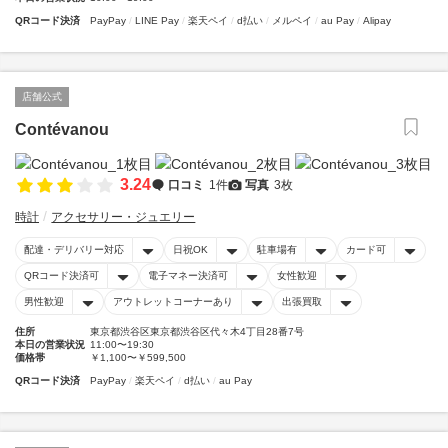
QRコード決済
PayPay
LINE Pay
楽天ペイ
d払い
メルペイ
au Pay
Alipay
店舗公式
Contévanou
3.24
口コミ
1件
写真
3枚
時計
アクセサリー・ジュエリー
配達・デリバリー対応
日祝OK
駐車場有
カード可
QRコード決済可
電子マネー決済可
女性歓迎
男性歓迎
アウトレットコーナーあり
出張買取
住所
東京都渋谷区東京都渋谷区代々木4丁目28番7号
本日の営業状況
11:00〜19:30
価格帯
￥1,100〜￥599,500
QRコード決済
PayPay
楽天ペイ
d払い
au Pay