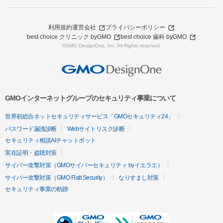
利用規約
運営会社
プライバシーポリシー
best choice クリニック byGMO
best choice 歯科 byGMO
©GMO DesignOne, Inc. All Rights reserved.
GMOインターネットグループのセキュリティ事業について
世界初総合ネットセキュリティサービス「GMOセキュリティ24」
パスワード漏洩診断
Webサイトリスク診断
セキュリティ相談AIチャットボット
実在証明・盗聴対策
サイバー攻撃対策（GMOサイバーセキュリティ byイエラエ）
サイバー攻撃対策（GMO Flatt Security）
なりすまし対策
セキュリティ事業の軌跡