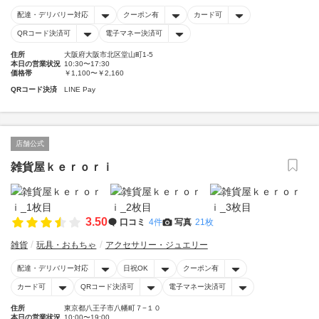
配達・デリバリー対応
クーポン有
カード可
QRコード決済可
電子マネー決済可
住所
大阪府大阪市北区堂山町1-5
本日の営業状況
10:30〜17:30
価格帯
￥1,100〜￥2,160
QRコード決済
LINE Pay
店舗公式
雑貨屋ｋｅｒｏｒｉ
3.50
口コミ
4件
写真
21枚
雑貨
玩具・おもちゃ
アクセサリー・ジュエリー
配達・デリバリー対応
日祝OK
クーポン有
カード可
QRコード決済可
電子マネー決済可
住所
東京都八王子市八幡町７−１０
本日の営業状況
10:00〜19:00