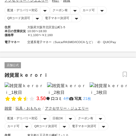
アクセサリー・ジュエリー
時計
雑貨
配達・デリバリー対応
クーポン有
カード可
QRコード決済可
電子マネー決済可
住所
大阪府大阪市北区堂山町1-5
本日の営業状況
10:00〜18:00
価格帯
￥1,100〜￥2,160
電子マネー
交通系電子マネー（Suica/PASMO/ICOCA など）
iD
QUICPay
店舗公式
雑貨屋ｋｅｒｏｒｉ
3.50
口コミ
4件
写真
21枚
雑貨
玩具・おもちゃ
アクセサリー・ジュエリー
配達・デリバリー対応
日祝OK
クーポン有
カード可
QRコード決済可
電子マネー決済可
住所
東京都八王子市八幡町７−１０