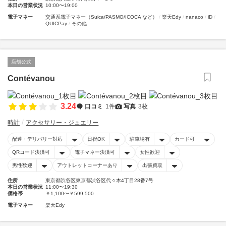
本日の営業状況
10:00〜19:00
電子マネー
交通系電子マネー（Suica/PASMO/ICOCA など）
楽天Edy
nanaco
iD
QUICPay
その他
店舗公式
Contévanou
3.24
口コミ
1件
写真
3枚
時計
アクセサリー・ジュエリー
配達・デリバリー対応
日祝OK
駐車場有
カード可
QRコード決済可
電子マネー決済可
女性歓迎
男性歓迎
アウトレットコーナーあり
出張買取
住所
東京都渋谷区東京都渋谷区代々木4丁目28番7号
本日の営業状況
11:00〜19:30
価格帯
￥1,100〜￥599,500
電子マネー
楽天Edy