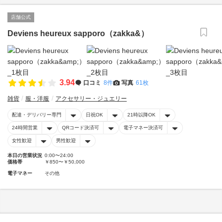
店舗公式
Deviens heureux sapporo（zakka&）
3.94
口コミ
8件
写真
61枚
雑貨
服・洋服
アクセサリー・ジュエリー
配達・デリバリー専門
日祝OK
21時以降OK
24時間営業
QRコード決済可
電子マネー決済可
女性歓迎
男性歓迎
本日の営業状況
0:00〜24:00
価格帯
￥850〜￥50,000
電子マネー
その他