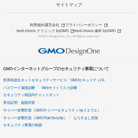
サイトマップ
利用規約
運営会社
プライバシーポリシー
best choice クリニック byGMO
best choice 歯科 byGMO
©GMO DesignOne, Inc. All Rights reserved.
GMOインターネットグループのセキュリティ事業について
世界初総合ネットセキュリティサービス「GMOセキュリティ24」
パスワード漏洩診断
Webサイトリスク診断
セキュリティ相談AIチャットボット
実在証明・盗聴対策
サイバー攻撃対策（GMOサイバーセキュリティ byイエラエ）
サイバー攻撃対策（GMO Flatt Security）
なりすまし対策
セキュリティ事業の軌跡