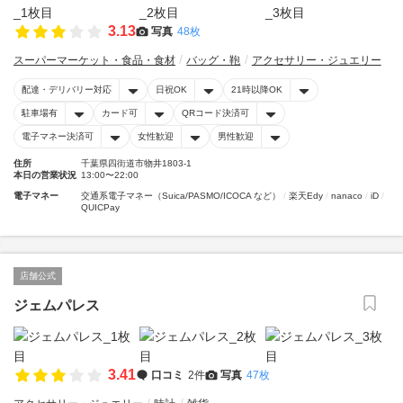
3.13
写真
48枚
スーパーマーケット・食品・食材
バッグ・鞄
アクセサリー・ジュエリー
配達・デリバリー対応
日祝OK
21時以降OK
駐車場有
カード可
QRコード決済可
電子マネー決済可
女性歓迎
男性歓迎
住所
千葉県四街道市物井1803-1
本日の営業状況
13:00〜22:00
電子マネー
交通系電子マネー（Suica/PASMO/ICOCA など）
楽天Edy
nanaco
iD
QUICPay
店舗公式
ジェムパレス
3.41
口コミ
2件
写真
47枚