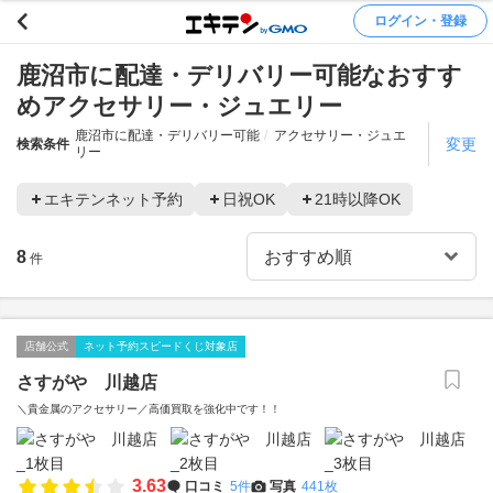
ログイン・登録
鹿沼市に配達・デリバリー可能なおすす
めアクセサリー・ジュエリー
鹿沼市に配達・デリバリー可能
アクセサリー・ジュエ
変更
検索条件
リー
エキテンネット予約
日祝OK
21時以降OK
8
件
店舗公式
ネット予約スピードくじ対象店
さすがや 川越店
＼貴金属のアクセサリー／高価買取を強化中です！！
3.63
口コミ
5件
写真
441枚