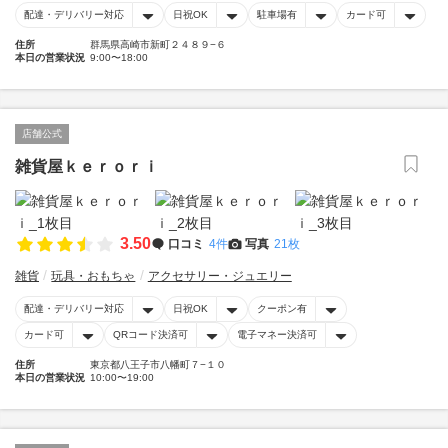
配達・デリバリー対応
日祝OK
駐車場有
カード可
住所
群馬県高崎市新町２４８９−６
本日の営業状況
9:00〜18:00
店舗公式
雑貨屋ｋｅｒｏｒｉ
3.50
口コミ
4件
写真
21枚
雑貨
玩具・おもちゃ
アクセサリー・ジュエリー
配達・デリバリー対応
日祝OK
クーポン有
カード可
QRコード決済可
電子マネー決済可
住所
東京都八王子市八幡町７−１０
本日の営業状況
10:00〜19:00