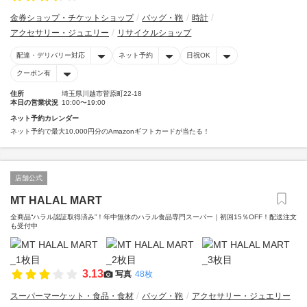
金券ショップ・チケットショップ
バッグ・鞄
時計
アクセサリー・ジュエリー
リサイクルショップ
配達・デリバリー対応
ネット予約
日祝OK
クーポン有
住所
埼玉県川越市菅原町22-18
本日の営業状況
10:00〜19:00
ネット予約カレンダー
ネット予約で最大10,000円分のAmazonギフトカードが当たる！
店舗公式
MT HALAL MART
全商品“ハラル認証取得済み”！年中無休のハラル食品専門スーパー｜初回15％OFF！配送注文
も受付中
3.13
写真
48枚
スーパーマーケット・食品・食材
バッグ・鞄
アクセサリー・ジュエリー