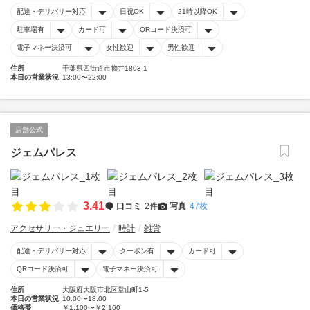
配達・デリバリー対応
日祝OK
21時以降OK
駐車場有
カード可
QRコード決済可
電子マネー決済可
女性歓迎
男性歓迎
住所
千葉県四街道市物井1803-1
本日の営業状況
13:00〜22:00
店舗公式
ジェムパレス
3.41
口コミ
2件
写真
47枚
アクセサリー・ジュエリー
時計
雑貨
配達・デリバリー対応
クーポン有
カード可
QRコード決済可
電子マネー決済可
住所
大阪府大阪市北区堂山町1-5
本日の営業状況
10:00〜18:00
価格帯
￥1,100〜￥2,160