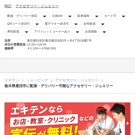
時計
アクセサリー・ジュエリー
配達・デリバリー対応
日祝OK
駐車場有
カード可
QRコード決済可
電子マネー決済可
女性歓迎
男性歓迎
アウトレットコーナーあり
出張買取
住所
東京都渋谷区東京都渋谷区代々木4丁目28番7号
本日の営業状況
11:00〜19:30
価格帯
￥1,100〜￥599,500
エキテン
ショッピング
アクセサリー・ジュエリー
栃木県鹿沼市に配達・デリバリー可能なアクセサリー・ジュエリー