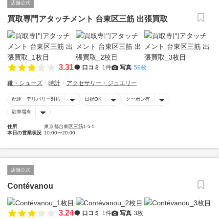
店舗公式
買取専門アタッチメント 台東区三筋 出張買取
3.31
口コミ
1件
写真
59枚
靴・シューズ
時計
アクセサリー・ジュエリー
配達・デリバリー対応
日祝OK
クーポン有
駐車場有
住所
東京都台東区三筋1-5-5
本日の営業状況
10:00〜20:00
店舗公式
Contévanou
3.24
口コミ
1件
写真
3枚