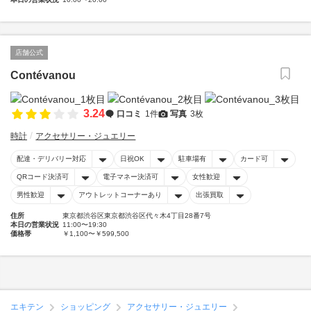
店舗公式
Contévanou
3.24
口コミ
1件
写真
3枚
時計
アクセサリー・ジュエリー
配達・デリバリー対応
日祝OK
駐車場有
カード可
QRコード決済可
電子マネー決済可
女性歓迎
男性歓迎
アウトレットコーナーあり
出張買取
住所
東京都渋谷区東京都渋谷区代々木4丁目28番7号
本日の営業状況
11:00〜19:30
価格帯
￥1,100〜￥599,500
エキテン
ショッピング
アクセサリー・ジュエリー