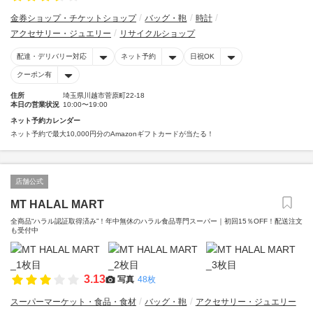
金券ショップ・チケットショップ
バッグ・鞄
時計
アクセサリー・ジュエリー
リサイクルショップ
配達・デリバリー対応
ネット予約
日祝OK
クーポン有
住所
埼玉県川越市菅原町22-18
本日の営業状況
10:00〜19:00
ネット予約カレンダー
ネット予約で最大10,000円分のAmazonギフトカードが当たる！
店舗公式
MT HALAL MART
全商品“ハラル認証取得済み”！年中無休のハラル食品専門スーパー｜初回15％OFF！配送注文
も受付中
3.13
写真
48枚
スーパーマーケット・食品・食材
バッグ・鞄
アクセサリー・ジュエリー