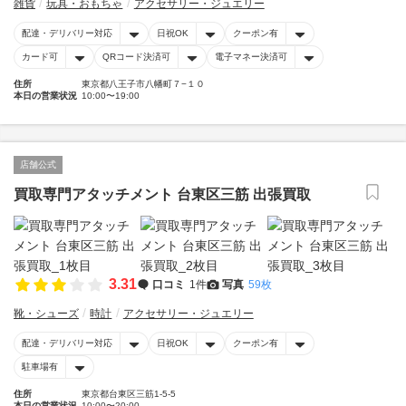
雑貨
玩具・おもちゃ
アクセサリー・ジュエリー
配達・デリバリー対応
日祝OK
クーポン有
カード可
QRコード決済可
電子マネー決済可
住所
東京都八王子市八幡町７−１０
本日の営業状況
10:00〜19:00
店舗公式
買取専門アタッチメント 台東区三筋 出張買取
3.31
口コミ
1件
写真
59枚
靴・シューズ
時計
アクセサリー・ジュエリー
配達・デリバリー対応
日祝OK
クーポン有
駐車場有
住所
東京都台東区三筋1-5-5
本日の営業状況
10:00〜20:00