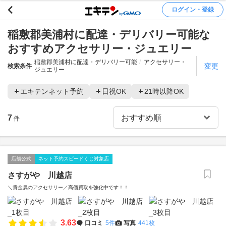
ログイン・登録
稲敷郡美浦村に配達・デリバリー可能な
おすすめアクセサリー・ジュエリー
稲敷郡美浦村に配達・デリバリー可能
アクセサリー・
変更
検索条件
ジュエリー
エキテンネット予約
日祝OK
21時以降OK
7
件
店舗公式
ネット予約スピードくじ対象店
さすがや 川越店
＼貴金属のアクセサリー／高価買取を強化中です！！
3.63
口コミ
5件
写真
441枚