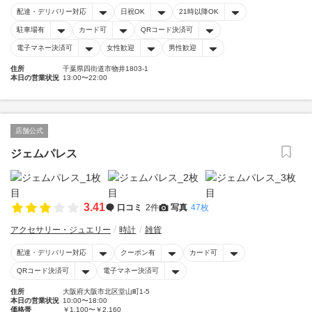
配達・デリバリー対応
日祝OK
21時以降OK
駐車場有
カード可
QRコード決済可
電子マネー決済可
女性歓迎
男性歓迎
住所
千葉県四街道市物井1803-1
本日の営業状況
13:00〜22:00
店舗公式
ジェムパレス
3.41
口コミ
2件
写真
47枚
アクセサリー・ジュエリー
時計
雑貨
配達・デリバリー対応
クーポン有
カード可
QRコード決済可
電子マネー決済可
住所
大阪府大阪市北区堂山町1-5
本日の営業状況
10:00〜18:00
価格帯
￥1,100〜￥2,160