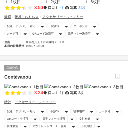
3.50
口コミ
4件
写真
21枚
雑貨
玩具・おもちゃ
アクセサリー・ジュエリー
配達・デリバリー対応
日祝OK
クーポン有
カード可
QRコード決済可
電子マネー決済可
住所
東京都八王子市八幡町７−１０
本日の営業状況
10:00〜19:00
店舗公式
Contévanou
3.24
口コミ
1件
写真
3枚
時計
アクセサリー・ジュエリー
配達・デリバリー対応
日祝OK
駐車場有
カード可
QRコード決済可
電子マネー決済可
女性歓迎
男性歓迎
アウトレットコーナーあり
出張買取