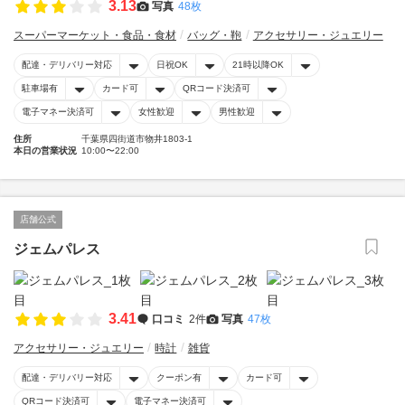
3.13
写真
48枚
スーパーマーケット・食品・食材
バッグ・鞄
アクセサリー・ジュエリー
配達・デリバリー対応
日祝OK
21時以降OK
駐車場有
カード可
QRコード決済可
電子マネー決済可
女性歓迎
男性歓迎
住所
千葉県四街道市物井1803-1
本日の営業状況
10:00〜22:00
店舗公式
ジェムパレス
3.41
口コミ
2件
写真
47枚
アクセサリー・ジュエリー
時計
雑貨
配達・デリバリー対応
クーポン有
カード可
QRコード決済可
電子マネー決済可