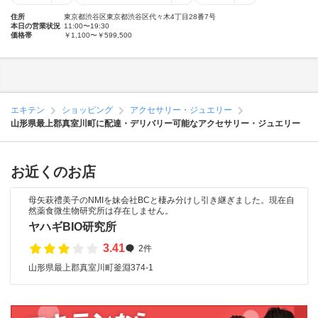
住所
東京都渋谷区東京都渋谷区代々木4丁目28番7号
本日の営業状況
11:00〜19:30
価格帯
￥1,100〜￥599,500
エキテン
ショッピング
アクセサリー・ジュエリー
山形県最上郡真室川町に配達・デリバリー可能なアクセサリー・ジュエリー
お近くのお店
母矢萩禮美子のNMIを妹会社BCと棲み分けし引き継ぎました。現在自
然薬食微生物研究所は存在しません。
ヤハギBIO研究所
3.41
2件
山形県最上郡真室川町釜淵374-1