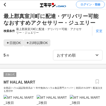
ログイン・登録
最上郡真室川町に配達・デリバリー可能
なおすすめアクセサリー・ジュエリー
最上郡真室川町に配達・デリバリー可能
アクセサ
変更
検索条件
リー・ジュエリー
日祝OK
21時以降OK
5
件
店舗公式
MT HALAL MART
全商品“ハラル認証取得済み”！年中無休のハラル食品専門スーパー｜初回15％OFF！配送注文
も受付中