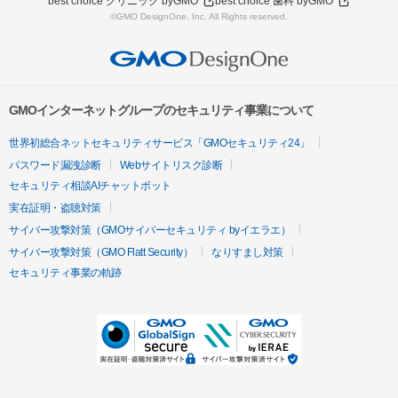
best choice クリニック byGMO
best choice 歯科 byGMO
©GMO DesignOne, Inc. All Rights reserved.
GMOインターネットグループのセキュリティ事業について
世界初総合ネットセキュリティサービス「GMOセキュリティ24」
パスワード漏洩診断
Webサイトリスク診断
セキュリティ相談AIチャットボット
実在証明・盗聴対策
サイバー攻撃対策（GMOサイバーセキュリティ byイエラエ）
サイバー攻撃対策（GMO Flatt Security）
なりすまし対策
セキュリティ事業の軌跡